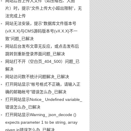
网站后台上传大文件（如压缩包、大图
片）时，提示“文件上传大小超出限制”，无
法完成上传
网站无法安装，提示“数据库文件版本号
(vX.X.X)与CMS源码版本号(vX.X.X)不一
致”问题_已解决
网站后台发布文章无反应，或点击发布后
跳转到重新登录界面问题_已解决
网站打不开（空白页_404_500）问题_已
解决
网站访问数不统计问题解决_已解决
打开网站显示"帐号格式不正确，请输入正
确的邮箱帐号"错误怎么办_已解决
打开网站显示Notice_ Undefined variable_
错误怎么办_已解决
打开网站显示Warning_ json_decode ()
expects parameter 1 to be string, array
given in错误怎么办_已解决