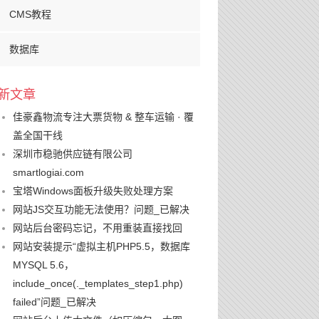
CMS教程
数据库
新文章
佳豪鑫物流专注大票货物 & 整车运输 · 覆
盖全国干线
深圳市稳驰供应链有限公司
smartlogiai.com
宝塔Windows面板升级失败处理方案
网站JS交互功能无法使用？问题_已解决
网站后台密码忘记，不用重装直接找回
网站安装提示“虚拟主机PHP5.5，数据库
MYSQL 5.6，
include_once(._templates_step1.php)
failed”问题_已解决