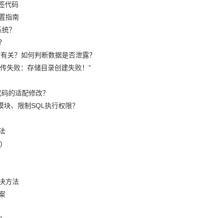
签代码
置指南
系统？
？
篡改有关？如何判断数据是否泄露？
“上传失败：存储目录创建失败！”
代码的适配修改？
模块、限制SQL执行权限？
法
)
决方法
案