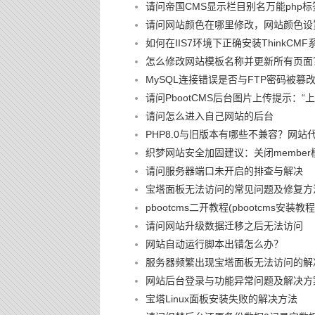
请问帝国CMS显示栏目别名万能php标
请问网站颜色在哪里修改，网站颜色设
如何在IIS7环境下正确安装ThinkCMF
怎么修改网站模板名称并更新所有页面
MySQL连接错误是否与FTP密码被
请问PbootCMS后台图片上传提示：
请问怎么进入自己网站的后台
PHP8.0与旧版本有哪些不兼容？网站
织梦网站安全加固建议：关闭member
请问服务器端口未开启的排查与解决
宝塔面板无法访问的常见问题及修复方
pbootcms二开教程(pbootcms安装教程
请问网站升级数据迁移之后无法访问
网站自动运行脚本出错怎么办？
服务器频繁出现宝塔面板无法访问的解
网站后台登录与功能异常问题及解决方
宝塔Linux面板安装失败的解决方法