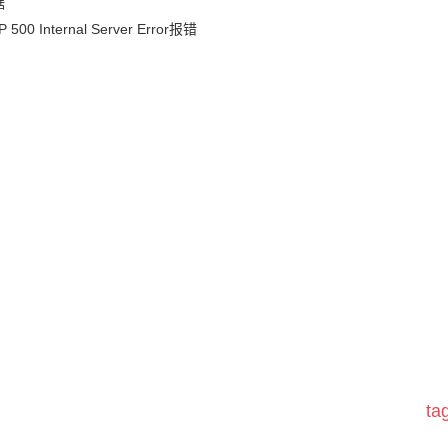
据
nternal Server Error报错
t