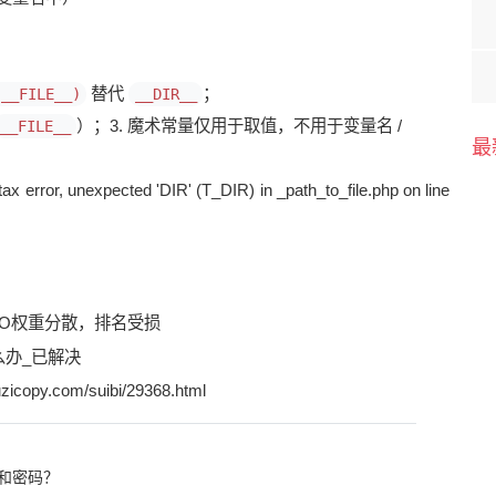
替代
；
(__FILE__)
__DIR__
）；3. 魔术常量仅用于取值，不用于变量名 /
__FILE__
最
EO权重分散，排名受损
办_已解决
zicopy.com/suibi/29368.html
和密码？