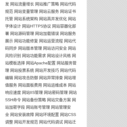
发
网站流量增长
网站推广策略
网站代码
规范
网站变量管理
网站云服务
网站证书
托管
网站系统架构
网站高并发优化
网站
字体设计
网站HTTPS协议
网站容器化部
署
网站源码管理
网站加载错误
网站服务
展示
网站功能修复
网站运营流程
网站代
码同步
网站版本管理
网站访问安全
网站
风险识别
网站功能需求
网站设计风格
网
站模板选择
网站Apache配置
网站服务管
理
网站投票系统
网站开发技巧
网站代码
编辑
网站攻击防御
网站异常排查
网站增
值服务
网站面板费用
网站运维成本
网站
响应速度
网站IIS管理
网站密码管理
网站
SSH命令
网站备份策略
网站灾备方案
网
站加密字段
网站账号管理
网站管理安
全
网站安装故障
网站环境配置
网站CSS
调整
网站开发规范
网站代码调试
网站迁