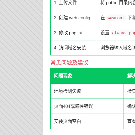
1. 上传文件
将 public 目
2. 创建 web.config
在
下
wwwroot
3. 修改 php.ini
设置
always_po
4. 访问域名安装
浏览器输入域名访问
常见问题及建议
问题现象
解
环境检测失败
检
页面404或路径错误
确
安装页面空白
查看