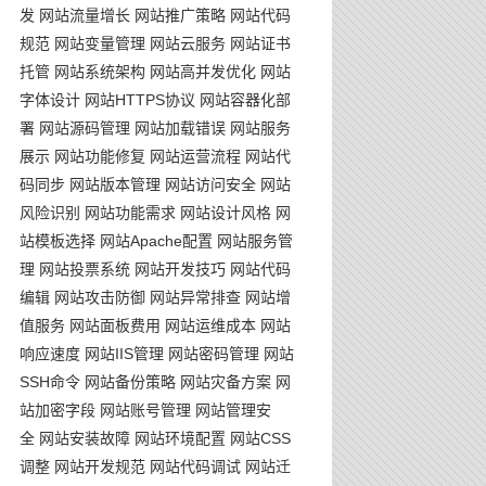
发
网站流量增长
网站推广策略
网站代码
规范
网站变量管理
网站云服务
网站证书
托管
网站系统架构
网站高并发优化
网站
字体设计
网站HTTPS协议
网站容器化部
署
网站源码管理
网站加载错误
网站服务
展示
网站功能修复
网站运营流程
网站代
码同步
网站版本管理
网站访问安全
网站
风险识别
网站功能需求
网站设计风格
网
站模板选择
网站Apache配置
网站服务管
理
网站投票系统
网站开发技巧
网站代码
编辑
网站攻击防御
网站异常排查
网站增
值服务
网站面板费用
网站运维成本
网站
响应速度
网站IIS管理
网站密码管理
网站
SSH命令
网站备份策略
网站灾备方案
网
站加密字段
网站账号管理
网站管理安
全
网站安装故障
网站环境配置
网站CSS
调整
网站开发规范
网站代码调试
网站迁