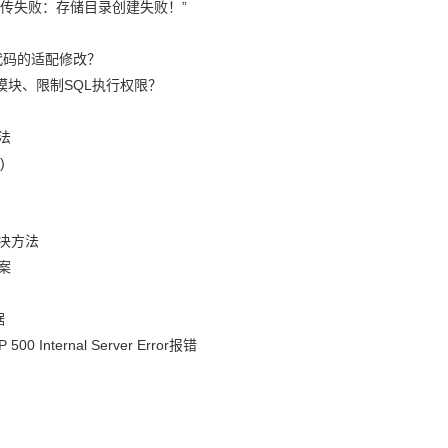
“上传失败：存储目录创建失败！”
代码的适配修改？
模块、限制SQL执行权限？
法
)
决方法
案
据
nternal Server Error报错