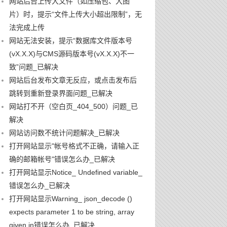
网站后台上传大文件（如压缩包、大图
片）时，提示“文件上传大小超出限制”，无
法完成上传
网站无法安装，提示“数据库文件版本号
(vX.X.X)与CMS源码版本号(vX.X.X)不一
致”问题_已解决
网站后台发布文章无反应，或点击发布后
跳转到重新登录界面问题_已解决
网站打不开（空白页_404_500）问题_已
解决
网站访问数不统计问题解决_已解决
打开网站显示"帐号格式不正确，请输入正
确的邮箱帐号"错误怎么办_已解决
打开网站显示Notice_ Undefined variable_
错误怎么办_已解决
打开网站显示Warning_ json_decode ()
expects parameter 1 to be string, array
given in错误怎么办_已解决