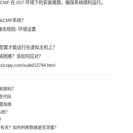
CMF 在 IIS7 环境下的安装难题，确保系统顺利运行。
静态规则
-
环境设置
特别配置才能运行在虚拟主机上？
7下安装困难？该如何应对？
zicopy.com/suibi/12744.html
和密码？
签代码
置指南
系统？
？
篡改有关？如何判断数据是否泄露？