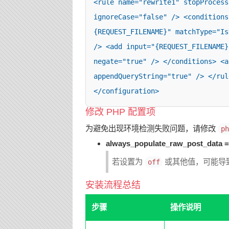
<rule name="rewrite1" stopProcess
ignoreCase="false" /> <conditions
{REQUEST_FILENAME}" matchType="Is
/> <add input="{REQUEST_FILENAME}
negate="true" /> </conditions> <a
appendQueryString="true" /> </rul
</configuration>
修改 PHP 配置项
为避免出现环境检测失败问题，请修改
ph
always_populate_raw_post_data =
若设置为
或其他值，可能导致
off
安装流程总结
步骤
操作说明