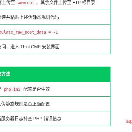
录内容上传至
，其余文件上传至 FTP 根目录
wwwroot
新建并粘贴上述伪静态规则代码
pulate_raw_post_data = -1
，进入 ThinkCMF 安装界面
决方法
查
配置是否生效
php.ini
认伪静态规则是否正确配置
服务器日志排查 PHP 错误信息
t