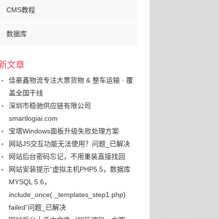
CMS教程
数据库
新文章
佳豪鑫物流专注大票货物 & 整车运输 · 覆
盖全国干线
深圳市稳驰供应链有限公司
smartlogiai.com
宝塔Windows面板升级失败处理方案
网站JS交互功能无法使用？问题_已解决
网站后台密码忘记，不用重装直接找回
网站安装提示“虚拟主机PHP5.5，数据库
MYSQL 5.6，
include_once(._templates_step1.php)
failed”问题_已解决