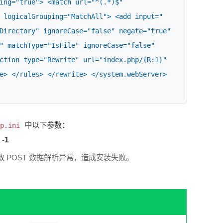
ing="true"> <match url="^(.*)$" 
 logicalGrouping="MatchAll"> <add input="
Directory" ignoreCase="false" negate="true" 
" matchType="IsFile" ignoreCase="false" 
ction type="Rewrite" url="index.php/{R:1}" 
e> </rules> </rewrite> </system.webServer> 
中以下参数：
p.ini
 -1
 POST 数据解析异常，造成安装失败。