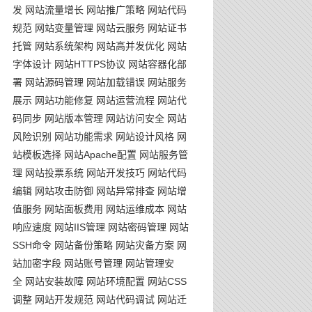
发
网站流量增长
网站推广策略
网站代码
规范
网站变量管理
网站云服务
网站证书
托管
网站系统架构
网站高并发优化
网站
字体设计
网站HTTPS协议
网站容器化部
署
网站源码管理
网站加载错误
网站服务
展示
网站功能修复
网站运营流程
网站代
码同步
网站版本管理
网站访问安全
网站
风险识别
网站功能需求
网站设计风格
网
站模板选择
网站Apache配置
网站服务管
理
网站投票系统
网站开发技巧
网站代码
编辑
网站攻击防御
网站异常排查
网站增
值服务
网站面板费用
网站运维成本
网站
响应速度
网站IIS管理
网站密码管理
网站
SSH命令
网站备份策略
网站灾备方案
网
站加密字段
网站账号管理
网站管理安
全
网站安装故障
网站环境配置
网站CSS
调整
网站开发规范
网站代码调试
网站迁