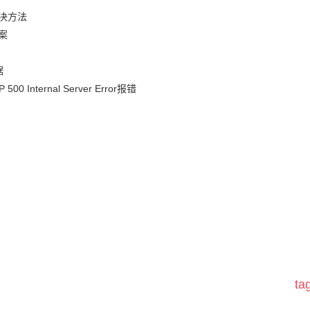
决方法
案
据
nternal Server Error报错
t