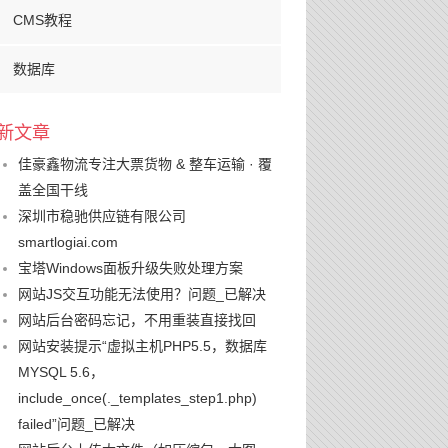
CMS教程
数据库
新文章
佳豪鑫物流专注大票货物 & 整车运输 · 覆
盖全国干线
深圳市稳驰供应链有限公司
smartlogiai.com
宝塔Windows面板升级失败处理方案
网站JS交互功能无法使用？问题_已解决
网站后台密码忘记，不用重装直接找回
网站安装提示“虚拟主机PHP5.5，数据库
MYSQL 5.6，
include_once(._templates_step1.php)
failed”问题_已解决