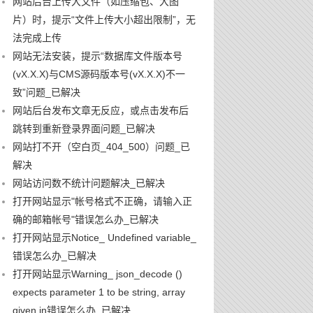
网站后台上传大文件（如压缩包、大图
片）时，提示“文件上传大小超出限制”，无
法完成上传
网站无法安装，提示“数据库文件版本号
(vX.X.X)与CMS源码版本号(vX.X.X)不一
致”问题_已解决
网站后台发布文章无反应，或点击发布后
跳转到重新登录界面问题_已解决
网站打不开（空白页_404_500）问题_已
解决
网站访问数不统计问题解决_已解决
打开网站显示"帐号格式不正确，请输入正
确的邮箱帐号"错误怎么办_已解决
打开网站显示Notice_ Undefined variable_
错误怎么办_已解决
打开网站显示Warning_ json_decode ()
expects parameter 1 to be string, array
given in错误怎么办_已解决