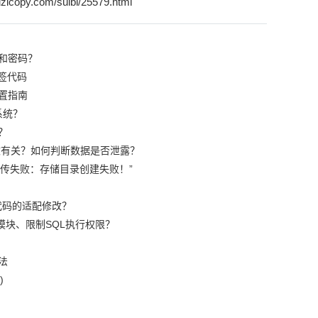
zicopy.com/suibi/25579.html
和密码？
签代码
置指南
系统？
？
篡改有关？如何判断数据是否泄露？
“上传失败：存储目录创建失败！”
代码的适配修改？
模块、限制SQL执行权限？
法
)