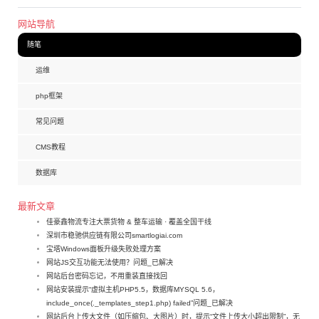
网站导航
随笔
运维
php框架
常见问题
CMS教程
数据库
最新文章
佳豪鑫物流专注大票货物 & 整车运输 · 覆盖全国干线
深圳市稳驰供应链有限公司smartlogiai.com
宝塔Windows面板升级失败处理方案
网站JS交互功能无法使用？问题_已解决
网站后台密码忘记，不用重装直接找回
网站安装提示“虚拟主机PHP5.5，数据库MYSQL 5.6，
include_once(._templates_step1.php) failed”问题_已解决
网站后台上传大文件（如压缩包、大图片）时，提示“文件上传大小超出限制”，无