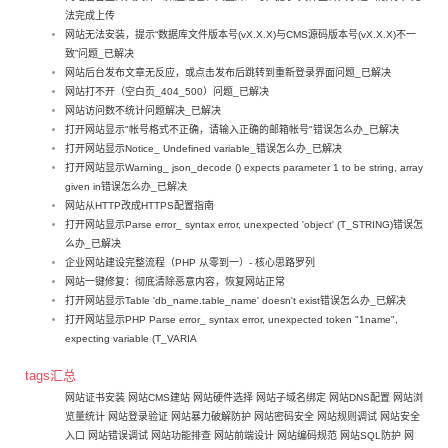
法完成上传
网站无法安装，提示“数据库文件版本号(vX.X.X)与CMS源码版本号(vX.X.X)不一
致”问题_已解决
网站后台发布文章无反应，或点击发布后跳转到重新登录界面问题_已解决
网站打不开（空白页_404_500）问题_已解决
网站访问数不统计问题解决_已解决
打开网站显示"帐号格式不正确，请输入正确的邮箱帐号"错误怎么办_已解决
打开网站显示Notice_ Undefined variable_错误怎么办_已解决
打开网站显示Warning_ json_decode () expects parameter 1 to be string, array
given in错误怎么办_已解决
网站从HTTP改成HTTPS配置指南
打开网站显示Parse error_ syntax error, unexpected 'object' (T_STRING)错误怎
么办_已解决
企业网站建设完整流程（PHP 从零到一）- 核心思路罗列
网站一键修复：彻底清除恶意内容，恢复网站正常
打开网站显示Table 'db_name.table_name' doesn't exist错误怎么办_已解决
打开网站显示PHP Parse error_ syntax error, unexpected token "1name",
expecting variable (T_VARIA
tags汇总
网站证书安装
网站CMS建站
网站硬件选择
网站子域名绑定
网站DNS配置
网站浏
览量统计
网站登录验证
网站暴力破解防护
网站密码安全
网站规则调试
网站安全
入口
网站错误调试
网站功能排查
网站前端设计
网站编码规范
网站SQL防护
网