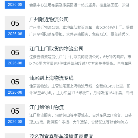
2026-08
会展中心进场布展及撤展回运一站式服务。覆盖福田区、罗湖
区、盐田区、南山区、宝安区、龙岗区、龙华区、坪山区、...
广州附近物流公司
05
广州附近物流公司，本地车队就近派车，市区30分钟上门。提供
2026-08
广州至揭阳整车零担、大件运输服务，免费取送，覆盖越秀区、
海珠区、荔湾区、天河区、白云区、黄埔区、花都区、番禺
区、...
江门上门取货的物流公司
05
佳豪鑫物流是提供江门上门取货的物流公司，6分钟内响应，市
2026-08
区7公里内货量达8件或总体积超过2立方米免费提货。自有车队
60台，覆盖蓬江区、江海区、新会区、台山市、开平市、鹤山
市...
汕尾到上海物流专线
05
佳豪鑫物流，主营汕尾至上海物流专线，全程约1453公里，预
2026-08
计36至48小时。主力车型17.5米板车，月均发运164余票，专线
成熟度评分72分。覆盖城区、陆丰市、海丰县、陆河县及黄浦
区、徐...
江门到保山物流
05
江门物流服务，辐射保山等主要城市。自营车队227余台，日处
2026-08
理162票。提供整车零担、大件运输、仓储配送等综合物流方
案。覆盖蓬江区、江海区、新会区、台山市、开平市、鹤山
市、...
茂名到宜春整车运输哪家便宜