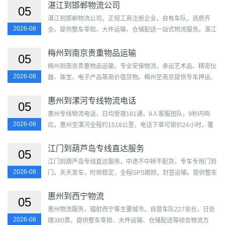
湛江到邯郸物流公司
05
湛江到邯郸物流公司，正规工商注册企业，自有车队，资质齐
2026-08
全。提供整车零担、大件运输、仓储配送一站式物流服务。湛江
至邯郸天天发车，门到门直达，合同保障，可开增值税发票。...
梅州到南京贵重物品运输
05
梅州到南京贵重物品运输，专业安保物流，承运艺术品、精密仪
2026-08
器、珠宝、电子产品等高价值货物。梅州至南京提供专车押运、
防震包装、全程GPS、足额保险，安全可靠，保密性强。...
惠州到漯河专线物流电话
05
惠州专线物流电话，日均受理181通，9人客服团队，9秒内响
2026-08
应。惠州至漯河全程约1518公里，电话下单可锁价24小时。覆
盖惠城区、惠阳区、惠东县、博罗县、龙门县及源汇区、郾城
区、召...
江门到葫芦岛专线直达服务
05
江门到葫芦岛专线直达服务，中途不中转不配货，专车专用门到
2026-08
门。天天发车，时效稳定，全程GPS跟踪，封签运输。提供整车
零担直达方案，上门取送，合同保障，价格透明。...
惠州到西宁物流
05
惠州物流服务，辐射西宁等主要城市。自营车队227余台，日处
2026-08
理380票。提供整车零担、大件运输、仓储配送等综合物流方