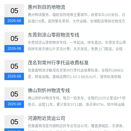
惠阳区、惠东县、博罗县、龙门县及双桥区、双滦区、鹰手营子
矿...
惠州到目的地物流
05
惠州物流服务，辐射目的地等主要城市。自营车队102余台，日
2026-08
处理278票。提供整车零担、大件运输、仓储配送等综合物流方
案。覆盖惠城区、惠阳区、惠东县、博罗县、龙门县及目的地...
东莞到凉山零担物流专线
05
东莞到凉山零担物流专线，一件起运，拼车直达。东莞至凉山零
2026-08
担拼车按方按公斤灵活计费，天天发班，免费上门取送，全程
GPS追踪，正规合同保障，经济实惠。...
茂名到常州行李托运收费标准
05
佳豪鑫物流详解茂名至常州行李托运收费标准，全程约1868公
2026-08
里，跨省运输。基础运费约1.43-2.88元/公斤，提供标准纸箱
70×50×50cm约20元/个。计费重量取实重与体积重（长宽高
÷5000）...
佛山到忻州物流专线
05
佛山到忻州物流专线，每日一班发车，全程约2225公里设8个检
2026-08
查点。运营11年，累计发车3711趟，准点率97%。较中转运输
节省22%时间。覆盖禅城区、南海区、顺德区、高明区、三水区
及忻...
河源附近货运公司
05
佳豪鑫物流是河源附近的专业货运公司，覆盖源城区、东源县、