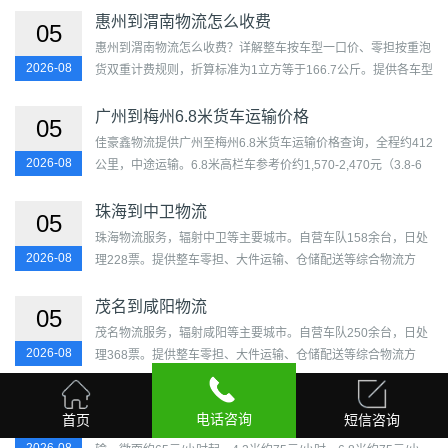
丰顺...
惠州到渭南物流怎么收费
05
惠州到渭南物流怎么收费？详解整车按车型一口价、零担按重泡
2026-08
货双重计费规则，折算标准为1立方等于166.7公斤。提供各车型
参考价格区间，包含路桥燃油和城区免费提送。覆盖惠城区、...
广州到梅州6.8米货车运输价格
05
佳豪鑫物流提供广州至梅州6.8米货车运输价格查询，全程约412
2026-08
公里，中途运输。6.8米高栏车参考价约1,570-2,470元（3.8-6
元/公里），载重8-12吨，容积约35-38立方米。比4.2米多装约
73%的...
珠海到中卫物流
05
珠海物流服务，辐射中卫等主要城市。自营车队158余台，日处
2026-08
理228票。提供整车零担、大件运输、仓储配送等综合物流方
案。覆盖香洲区、金湾区、斗门区及沙坡头区、中宁县、海原
县...
茂名到咸阳物流
05
茂名物流服务，辐射咸阳等主要城市。自营车队250余台，日处
2026-08
理368票。提供整车零担、大件运输、仓储配送等综合物流方
案。覆盖茂南区、电白区、信宜市、高州市、化州市及秦都
区、...
江门货车出租货运价格
05
电话咨询
首页
短信咨询
佳豪鑫物流提供江门货车出租货运价格查询，支持城际长途运