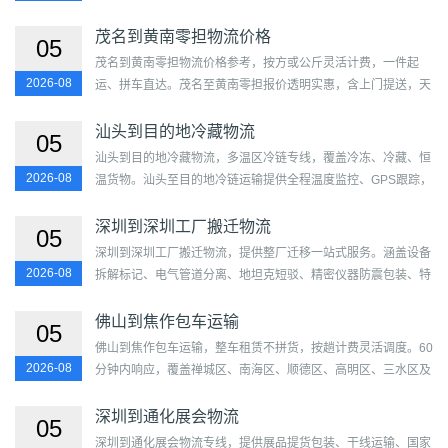
人专业团队，提供标准硬质纸箱、工业级缠绕膜、定制木架、气
泡...
茂名到黄南零担物流价格
05
茂名到黄南零担物流价格参考，按方或公斤灵活计费，一件起
2026-08
运、拼车直达。茂名至黄南零担报价透明实惠，含上门提送，天
天发班，全程跟踪，正规合同保障。...
汕头到目的地冷藏物流
05
汕头到目的地冷藏物流，多温区冷链专线，覆盖冷冻、冷藏、恒
2026-08
温货物。汕头至目的地冷链运输提供全程温度监控、GPS跟踪，
天天发车，门到门服务，保险齐全。...
深圳到深圳工厂搬迁物流
05
深圳到深圳工厂搬迁物流，提供整厂迁移一站式服务。涵盖设备
2026-08
拆解标记、电气管道分离、地坦克短驳、精密仪器防震包装、特
种车辆运输、新厂安装就位及产线调试。自有工程项目经...
佛山到焦作包车运输
05
佛山到焦作包车运输，整车租赁不拼货，按趟计费灵活调度。60
2026-08
分钟内响应，覆盖禅城区、南海区、顺德区、高明区、三水区及
解放区、中站区、马村区、山阳区、沁阳市、孟州市、修武县...
深圳到通化展会物流
05
深圳到通化展会物流专线，提供展品提货包装、干线运输、国家