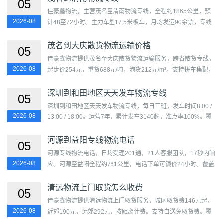
05
佳豪鑫物流，主营茂名至渭南物流专线，全程约1865公里，预
2026-08
计48至72小时。主力车型17.5米板车，月均发运90余票，专线
成熟度评分74分。覆盖茂南区、电白区、信宜市、高州市、化州
市及临...
茂名到大庆散货物流运输价格
05
佳豪鑫物流提供茂名至大庆散货物流运输服务，跨省散货专线，
2026-08
起步价254元，重货688元/吨，泡货212元/m³。支持拼车集配，
每日发车，覆盖茂南区、电白区、信宜市、高州市、化州市及萨
尔图...
深圳到和田地区天天发车物流专线
05
深圳到和田地区天天发车物流专线，每日三班，发车时间8:00 /
2026-08
13:00 / 18:00。运营7年，累计发车3140趟，准点率100%。覆
盖福田区、罗湖区、盐田区、南山区、宝安区、龙岗区、龙华
区...
河源到益阳专线物流电话
05
河源专线物流电话，日均受理201通，21人客服团队，17秒内响
2026-08
应。河源至益阳全程约761公里，电话下单可锁价24小时。覆盖
源城区、东源县、和平县、龙川县、紫金县、连平县及资阳区、
赫...
清远物流上门取货怎么收费
05
佳豪鑫物流提供清远物流上门取货服务，城区取货费146元起，
2026-08
近郊190元，远郊292元，按距离计费。支持自送免取货费。覆
盖清城区、清新区、英德市、连州市、佛冈县、阳山县、连山壮