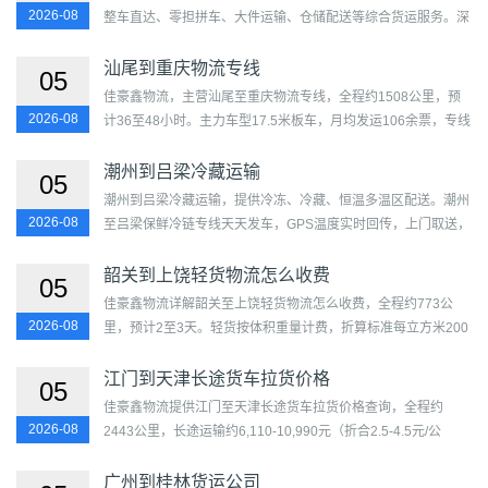
2026-08
整车直达、零担拼车、大件运输、仓储配送等综合货运服务。深
圳至长春天天发车，上门取送，GPS全程跟踪，合同保障，价格
透明...
汕尾到重庆物流专线
05
佳豪鑫物流，主营汕尾至重庆物流专线，全程约1508公里，预
2026-08
计36至48小时。主力车型17.5米板车，月均发运106余票，专线
成熟度评分79分。覆盖城区、陆丰市、海丰县、陆河县及万州
区、涪...
潮州到吕梁冷藏运输
05
潮州到吕梁冷藏运输，提供冷冻、冷藏、恒温多温区配送。潮州
2026-08
至吕梁保鲜冷链专线天天发车，GPS温度实时回传，上门取送，
全程保险，生鲜食品医药均可承运。...
韶关到上饶轻货物流怎么收费
05
佳豪鑫物流详解韶关至上饶轻货物流怎么收费，全程约773公
2026-08
里，预计2至3天。轻货按体积重量计费，折算标准每立方米200
公斤，参考单价约1.16至2.17元/公斤。大体积轻货如灯具外
壳、空...
江门到天津长途货车拉货价格
05
佳豪鑫物流提供江门至天津长途货车拉货价格查询，全程约
2026-08
2443公里，长途运输约6,110-10,990元（折合2.5-4.5元/公
里）。双驾轮换、全程高速、9个中途稽查点。覆盖蓬江区、江
海区、新...
广州到桂林货运公司