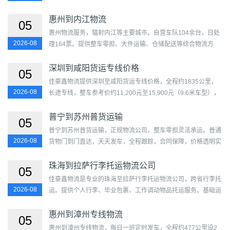
案。覆盖惠城区、惠阳区、惠东县、博罗县、龙门县及城东
区、...
惠州到内江物流
05
惠州物流服务，辐射内江等主要城市。自营车队104余台，日处
2026-08
理164票。提供整车零担、大件运输、仓储配送等综合物流方
案。覆盖惠城区、惠阳区、惠东县、博罗县、龙门县及市中
区、...
深圳到咸阳货运专线价格
05
佳豪鑫物流提供深圳至咸阳货运专线价格，全程约1835公里，
2026-08
长途专线，整车参考价约11,200元至15,900元（9.6米车型），
零担约1.33元/公斤。定时班车，准点率99%，自有车队常年运
行，支持合同锁...
普宁到苏州普货运输
05
普宁到苏州普货运输，正规物流公司，整车零担灵活承运。普通
2026-08
货物门到门直达，天天发车，全程跟踪，合同保障，价格透明实
惠。...
珠海到拉萨行李托运物流公司
05
佳豪鑫物流是专业的珠海至拉萨行李托运物流公司，跨省行李托
2026-08
运。提供个人行李、毕业包裹、工作调动物品托运服务。基础运
费约2.15-4.09元/公斤，提供标准纸箱及打包材料。覆盖香...
惠州到漳州专线物流
05
惠州到漳州专线物流，每日一班定时发车，全程约477公里设2