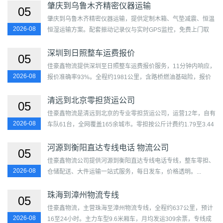
肇庆到乌鲁木齐精密仪器运输
05
肇庆到乌鲁木齐精密仪器运输，提供定制木箱、气垫减震、恒温
2026-08
恒湿运输方案。配套振动记录仪与实时GPS监控，免费上门取
送。覆盖端州区、鼎湖区、高要区、四会市、广宁县、德庆县...
深圳到日照整车运费报价
05
佳豪鑫物流提供深圳至日照整车运费报价服务，11分钟内响应，
2026-08
报价准确率93%。全程约1981公里，含路桥燃油基础险，报价
透明无隐性费用。覆盖福田区、罗湖区、盐田区、南山区、宝安
区...
清远到北京零担货运公司
05
佳豪鑫物流是清远到北京的专业零担货运公司，运营12年，自有
2026-08
车队61台，全网覆盖165余城市。零担按公斤计费约1.79至3.44
元/公斤，最低149元/票。定时班车不中转，每票必保可追踪。
覆盖...
河源到衡阳直达专线电话 物流公司
05
佳豪鑫物流公司提供河源到衡阳直达专线电话专线，整车零担、
2026-08
仓储配送、大件运输一站式服务，每日发车，价格透明。...
珠海到漳州物流专线
05
佳豪鑫物流，主营珠海至漳州物流专线，全程约637公里，预计
2026-08
16至24小时。主力车型9.6米厢车，月均发运309余票，专线成