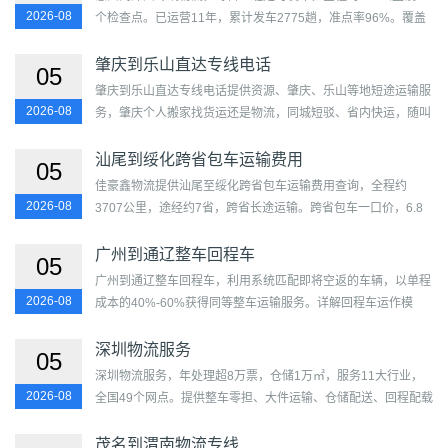
2026-08
个检查点。已运营11年，累计发车2775趟，准点率96%。覆盖
惠城区、惠阳区、惠东县、博罗县、龙门县及芗城区、龙文区、
龙海...
肇庆到乐山直达专线电话
05
肇庆到乐山直达专线电话提供资源、肇庆、乐山等地短途运输服
2026-08
务，肇庆个人搬家找货运还是物流，同城短驳、省内快运，随叫
随到，当日往返，灵活高效有保障...
汕尾到绥化跨省包车运输费用
05
佳豪鑫物流提供汕尾至绥化跨省包车运输费用查询，全程约
2026-08
3707公里，途经约7省，跨省长途运输。跨省包车一口价，6.8
米约18,540-29,660元，17.5米约33,360-55,610元。含跨省过
路费及双驾...
广州到通辽整车回程车
05
广州到通辽整车回程车，利用系统匹配即将空返的车辆，以单程
2026-08
成本的40%-60%获得同等整车运输服务。详解回程车运作模
型、实时调车算法、各车型参考报价及服务承诺。覆盖越秀
区、...
深圳物流服务
05
深圳物流服务，年处理超8万票，仓储1万㎡，服务11大行业，
2026-08
全国49个网点。提供整车零担、大件运输、仓储配送、回程配载
等一站式解决方案。覆盖福田区、罗湖区、盐田区、南山区、宝
安...
茂名到渭南物流专线