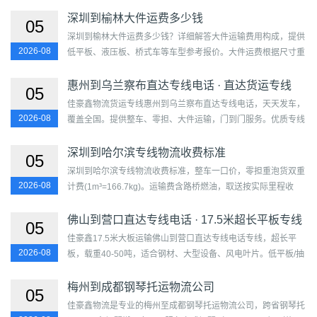
运，一站式操作。参考里程4580公里，推荐海铁联运或长距离
铁路...
深圳到榆林大件运费多少钱
05
深圳到榆林大件运费多少钱？详细解答大件运输费用构成，提供
2026-08
低平板、液压板、桥式车等车型参考报价。大件运费根据尺寸重
量、车型和护送等级综合计算，含超限证、路勘和保险，透明
报...
惠州到乌兰察布直达专线电话 · 直达货运专线
05
佳豪鑫物流货运专线惠州到乌兰察布直达专线电话，天天发车，
2026-08
覆盖全国。提供整车、零担、大件运输，门到门服务。优质专线
惠州至合肥，里程约1281公里，时效3-4天。...
深圳到哈尔滨专线物流收费标准
05
深圳到哈尔滨专线物流收费标准，整车一口价，零担重泡货双重
2026-08
计费(1m³=166.7kg)。运输费含路桥燃油，取送按实际里程收
费。线路约3665公里，每日一班发车，报价24小时内锁价。...
佛山到营口直达专线电话 · 17.5米超长平板专线
05
佳豪鑫17.5米大板运输佛山到营口直达专线电话专线，超长平
2026-08
板，载重40-50吨，适合钢材、大型设备、风电叶片。低平板/抽
拉板可选，代办超限证。参考里程2704公里，时效3-5天。...
梅州到成都钢琴托运物流公司
05
佳豪鑫物流是专业的梅州至成都钢琴托运物流公司，跨省钢琴托