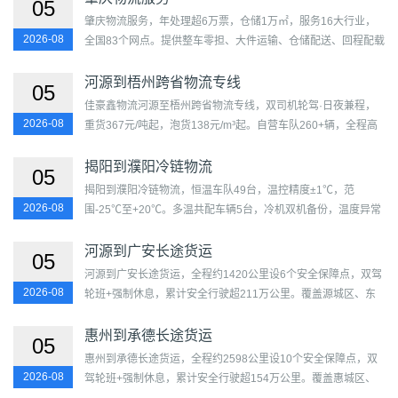
05
肇庆物流服务，年处理超6万票，仓储1万㎡，服务16大行业，
2026-08
全国83个网点。提供整车零担、大件运输、仓储配送、回程配载
等一站式解决方案。覆盖端州区、鼎湖区、高要区、四会市、广
宁...
河源到梧州跨省物流专线
05
佳豪鑫物流河源至梧州跨省物流专线，双司机轮驾·日夜兼程，
2026-08
重货367元/吨起，泡货138元/m³起。自营车队260+辆，全程高
速直达，双司机轮驾，时效2-3天。覆盖源城区、东源县、和平
县、龙...
揭阳到濮阳冷链物流
05
揭阳到濮阳冷链物流，恒温车队49台，温控精度±1℃，范
2026-08
围-25℃至+20℃。多温共配车辆5台，冷机双机备份，温度异常
30秒内告警。覆盖榕城区、揭东区、普宁市、揭西县、惠来县及
华龙区、...
河源到广安长途货运
05
河源到广安长途货运，全程约1420公里设6个安全保障点，双驾
2026-08
轮班+强制休息，累计安全行驶超211万公里。覆盖源城区、东
源县、和平县、龙川县、紫金县、连平县及广安区、前锋区、
华...
惠州到承德长途货运
05
惠州到承德长途货运，全程约2598公里设10个安全保障点，双
2026-08
驾轮班+强制休息，累计安全行驶超154万公里。覆盖惠城区、