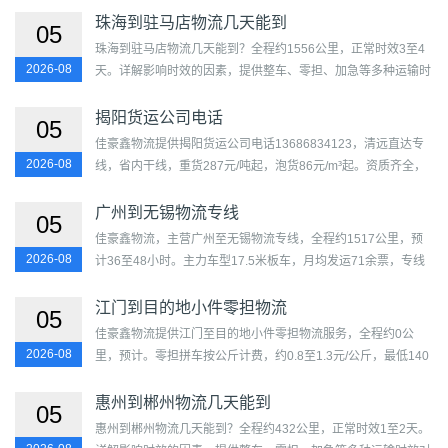
田区、南...
珠海到驻马店物流几天能到
05
珠海到驻马店物流几天能到？全程约1556公里，正常时效3至4
2026-08
天。详解影响时效的因素，提供整车、零担、加急等多种运输时
效对比，上门取送，全程跟踪，准确预估到达时间。...
揭阳货运公司电话
05
佳豪鑫物流提供揭阳货运公司电话13686834123，清远直达专
2026-08
线，省内干线，重货287元/吨起，泡货86元/m³起。资质齐全，
正规车队，可签合同开票。覆盖榕城区、揭东区、普宁市、揭西
县、惠...
广州到无锡物流专线
05
佳豪鑫物流，主营广州至无锡物流专线，全程约1517公里，预
2026-08
计36至48小时。主力车型17.5米板车，月均发运71余票，专线
成熟度评分74分。覆盖越秀区、海珠区、荔湾区、天河区、白云
区、黄...
江门到目的地小件零担物流
05
佳豪鑫物流提供江门至目的地小件零担物流服务，全程约0公
2026-08
里，预计。零担拼车按公斤计费，约0.8至1.3元/公斤，最低140
元/票。适合五金工具、书籍资料等小批量货物。重泡货双重计
费，拼...
惠州到郴州物流几天能到
05
惠州到郴州物流几天能到？全程约432公里，正常时效1至2天。