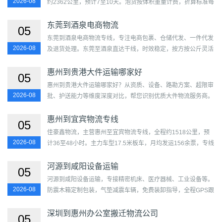
2026-08
约2362公里，预计7至10天。泡货按体积重量计费，折算标准每
立方米166.7公斤。参考单价约2.12至3.76元/公斤，最低115
元/...
东莞到酒泉电商物流
05
东莞到酒泉电商物流专线，专注电商包裹、仓储代发、一件代发
2026-08
及退货处理。东莞至酒泉直达干线，时效稳定，按方按公斤灵活
计费，助力卖家降低物流成本，提升店铺评分。...
惠州到贵港大件运输哪家好
05
惠州到贵港大件运输哪家好？从资质、设备、路勘方案、超限审
2026-08
批、护送能力等维度深度对比，帮您识别优质大件物流服务商。
我们拥有低平板、液压轴线板、桥式车等特种车队，免费代办...
惠州到宜宾物流专线
05
佳豪鑫物流，主营惠州至宜宾物流专线，全程约1518公里，预
2026-08
计36至48小时。主力车型17.5米板车，月均发运156余票，专线
成熟度评分83分。覆盖惠城区、惠阳区、惠东县、博罗县、龙门
县及...
河源到咸阳设备运输
05
河源到咸阳设备运输，专接精密机床、医疗器械、工业设备等。
2026-08
防震木箱定制包装，气垫减震车辆，免费装卸指导，全程GPS跟
踪，合同保障。设备运输专线天天发车，安全可靠。...
深圳到惠州办公室搬迁物流公司
05