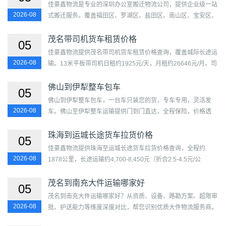
佳豪鑫物流是专业的深圳办公室搬迁物流公司，提供企业级一站
2026-08
式搬迁服务。覆盖福田区、罗湖区、盐田区、南山区、宝安区、
龙岗区、龙华区、坪山区、光明区至惠州，城际搬迁，针对30...
茂名带司机货车租赁价格
05
佳豪鑫物流提供茂名带司机货车租赁价格查询，覆盖城际长途运
2026-08
输。13米平板带司机日租约1925元/天，月租约26646元/月。司
机费用已含于租金，司机驾龄3年以上，熟悉茂名路况。可单独
租...
佛山到伊犁整车包车
05
佛山到伊犁整车包车，一台车只装您的货，专车专用，灵活发
2026-08
车。佛山至伊犁整车运输提供门到门直达，全程保险，价格透
明。...
珠海到运城长途货车拉货价格
05
佳豪鑫物流提供珠海至运城长途货车拉货价格查询，全程约
2026-08
1878公里，长途运输约4,700-8,450元（折合2.5-4.5元/公
里）。双驾轮换、全程高速、7个中途稽查点。覆盖香洲区、金
湾区、斗门...
茂名到南充大件运输哪家好
05
茂名到南充大件运输哪家好？从资质、设备、路勘方案、超限审
2026-08
批、护送能力等维度深度对比，帮您识别优质大件物流服务商。
我们拥有低平板、液压轴线板、桥式车等特种车队，免费代办...