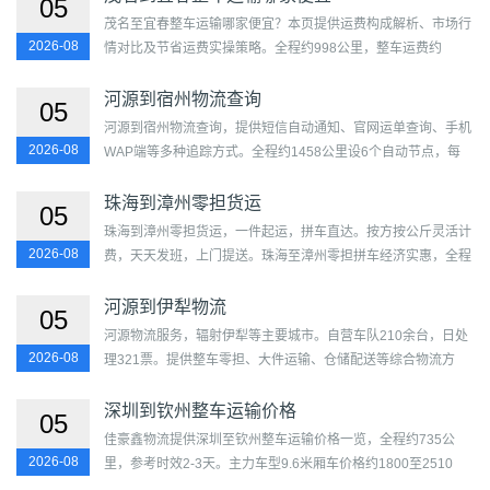
05
茂名至宜春整车运输哪家便宜？本页提供运费构成解析、市场行
2026-08
情对比及节省运费实操策略。全程约998公里，整车运费约
2,479-4,992元。价格透明指数80%，覆盖茂南区、电白区、信
宜市...
河源到宿州物流查询
05
河源到宿州物流查询，提供短信自动通知、官网运单查询、手机
2026-08
WAP端等多种追踪方式。全程约1458公里设6个自动节点，每
60分钟更新轨迹，历史记录保存90天。覆盖源城区、东源县、
和平...
珠海到漳州零担货运
05
珠海到漳州零担货运，一件起运，拼车直达。按方按公斤灵活计
2026-08
费，天天发班，上门提送。珠海至漳州零担拼车经济实惠，全程
跟踪，正规合同保障。...
河源到伊犁物流
05
河源物流服务，辐射伊犁等主要城市。自营车队210余台，日处
2026-08
理321票。提供整车零担、大件运输、仓储配送等综合物流方
案。覆盖源城区、东源县、和平县、龙川县、紫金县、连平县
及...
深圳到钦州整车运输价格
05
佳豪鑫物流提供深圳至钦州整车运输价格一览，全程约735公
2026-08
里，参考时效2-3天。主力车型9.6米厢车价格约1800至2510
元。燃油系数1.06，线路需求度65%，覆盖福田区、罗湖区、盐