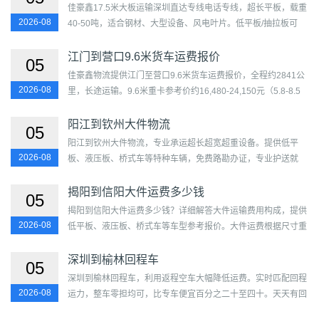
佳豪鑫17.5米大板运输深圳直达专线电话专线，超长平板，载重
2026-08
40-50吨，适合钢材、大型设备、风电叶片。低平板/抽拉板可
选，代办超限证。参考里程3085公里，时效3-5天。...
江门到营口9.6米货车运费报价
05
佳豪鑫物流提供江门至营口9.6米货车运费报价，全程约2841公
2026-08
里，长途运输。9.6米重卡参考价约16,480-24,150元（5.8-8.5
元/公里），载重15-20吨，容积约50-55立方米，可装约13个标
准托盘。...
阳江到钦州大件物流
05
阳江到钦州大件物流，专业承运超长超宽超重设备。提供低平
2026-08
板、液压板、桥式车等特种车辆，免费路勘办证，专业护送就
位。阳江至钦州大件运输专线安全可靠，保险足额，合同保
障。...
揭阳到信阳大件运费多少钱
05
揭阳到信阳大件运费多少钱？详细解答大件运输费用构成，提供
2026-08
低平板、液压板、桥式车等车型参考报价。大件运费根据尺寸重
量、车型和护送等级综合计算，含超限证、路勘和保险，透明
报...
深圳到榆林回程车
05
深圳到榆林回程车，利用返程空车大幅降低运费。实时匹配回程
2026-08
运力，整车零担均可，比专车便宜百分之二十至四十。天天有回
程车源，上门取送，正规合同，货物保险，实惠又安全。...