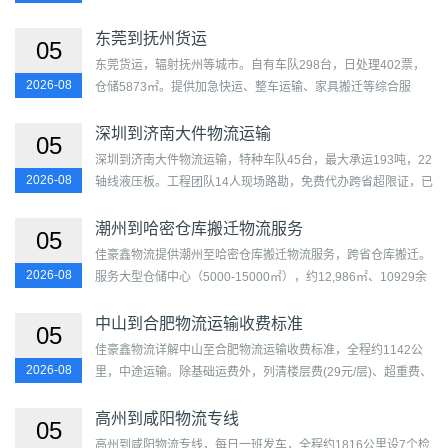
熟度评分86分。覆盖香洲区、金湾区、斗门区及芗城区、龙文
区、龙...
东莞到抚州货运
05
东莞货运，辐射抚州等城市。自有车队298台，日处理402票，
2026-08
仓储5873㎡。提供加急快运、整车运输、家具搬迁等综合服
务。覆盖莞城街道、东城街道、南城街道、万江街道、虎门镇、
长安...
深圳到济南大件物流运输
05
深圳到济南大件物流运输，特种车队45台，最大承运193吨，22
2026-08
轴线液压板。工程团队14人现场路勘，免费代办跨省超限证，已
完成224个大件项目。覆盖福田区、罗湖区、盐田区、南山区、
宝安...
潮州到哈密仓库搬迁物流服务
05
佳豪鑫物流提供潮州至哈密仓库搬迁物流服务，跨省仓库搬迁。
2026-08
服务大型仓储中心（5000-15000㎡），约12,986㎡、10929余
SKU、3878余托盘。配置13米平板×15辆、电动叉车、手动液
压车、...
中山到合肥物流运输收费标准
05
佳豪鑫物流详解中山至合肥物流运输收费标准，全程约1142公
2026-08
里，中途运输。除基础运费外，列清楼层费(29元/层)、超重费、
等候超时费、偏远附加费、木架包装费等各项标准。覆盖石岐...
高州到咸阳物流专线
05
高州到咸阳物流专线，每日一班发车，全程约1816公里设7个检