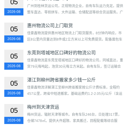
05
广州到桂林货运公司，正规物流企业，自有车队运力充足。提供
2026-08
整车直达、零担拼车、大件运输、仓储配送等综合货运服务。广
州至桂林天天发车，上门取送，GPS全程跟踪，合同保障，价格
透明...
惠州物流公司上门取货
05
佳豪鑫物流提供惠州地区物流上门取货服务，8分钟内响应，市
2026-08
区8公里内货量达到8件或2立方米以上可免费提货。配备面包车
等车型，覆盖惠城区、惠阳区、惠东县、博罗县、龙门县，现场
核...
东莞到塔城地区口碑好的物流公司
05
佳豪鑫物流是东莞至塔城地区口碑好的物流公司，同城直达，重
2026-08
货79元每吨起，泡货30元每立方米起。自有车队，签订运输合
同，可开专票，准时率高，理赔快速。覆盖莞城街道、东城街
道、南城街...
湛江到柳州跨省搬家多少钱一公斤
05
佳豪鑫物流详解湛江至柳州跨省搬家按公斤计费标准，全程约
2026-08
457公里，跨省中短途搬家。基础运费约1.2-2.05元/公斤（含运
输、高速、燃油），综合搬家费约1.57-2.42元/公斤（含打包、
拆装、...
梅州到天津货运
05
梅州货运，辐射天津等城市。自有车队246台，日处理317票，
2026-08
仓储7478㎡。提供大件超限、家具搬迁、回程配载等综合服
务。覆盖梅江区、梅县区、兴宁市、平远县、蕉岭县、大埔县、