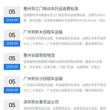
透明无隐性费用。覆盖清城区、清新区、英德市、连州市、佛冈
县...
惠州到江门电动车托运收费标准
05
佳豪鑫物流详解惠州至江门电动车托运收费标准，全程约189公
2026-08
里，省内运输。标准电动踏板车托运参考价约326-604元（含木
架），综合费用约790-1160元。锂电池需拆卸随身携带，铅酸
电池可随...
广州到新乡回程车运输
05
广州到新乡回程车运输，利用返程空车资源，运费比专车节省百
2026-08
分之二十至四十。广州至新乡回程车天天匹配，整车零担均可，
上门取送，合同保障，实惠高效。...
惠州全国零担物流
05
佳豪鑫物流搭建惠州辐射全国的零担物流网络，覆盖351余城
2026-08
市，天天发车，标准计费。门到门可选，全国零担，可靠之
选。...
广州到长沙回程车运输
05
广州到长沙回程车运输，利用返程空车资源，运费比专车节省百
2026-08
分之二十至四十。广州至长沙回程车天天匹配，整车零担均可，
上门取送，合同保障，实惠高效。...
深圳到长春货运公司
05
深圳到长春货运公司，正规物流企业，自有车队运力充足。提供