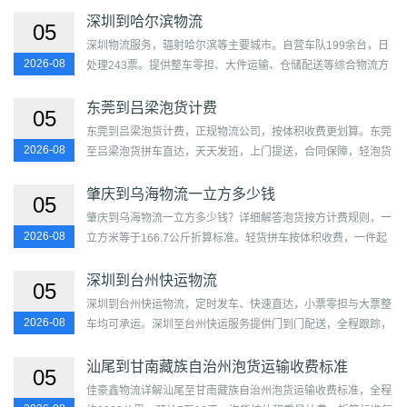
族...
深圳到哈尔滨物流
05
深圳物流服务，辐射哈尔滨等主要城市。自营车队199余台，日
2026-08
处理243票。提供整车零担、大件运输、仓储配送等综合物流方
案。覆盖福田区、罗湖区、盐田区、南山区、宝安区、龙岗区...
东莞到吕梁泡货计费
05
东莞到吕梁泡货计费，正规物流公司，按体积收费更划算。东莞
2026-08
至吕梁泡货拼车直达，天天发班，上门提送，合同保障，轻泡货
物运输首选。...
肇庆到乌海物流一立方多少钱
05
肇庆到乌海物流一立方多少钱？详细解答泡货按方计费规则，一
2026-08
立方米等于166.7公斤折算标准。轻货拼车按体积收费，一件起
运，免费上门取送。提供各车型容积与参考运费区间，透明实
惠。...
深圳到台州快运物流
05
深圳到台州快运物流，定时发车、快速直达，小票零担与大票整
2026-08
车均可承运。深圳至台州快运服务提供门到门配送，全程跟踪，
时效稳定。...
汕尾到甘南藏族自治州泡货运输收费标准
05
佳豪鑫物流详解汕尾至甘南藏族自治州泡货运输收费标准，全程