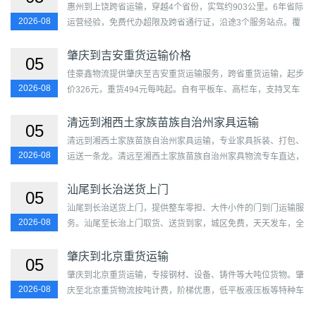
惠州到上饶跨省运输，穿越4个省份，实驾约903公里。6年省际
2026-08
运营经验，免费代办超限及跨省通行证，沿途3个服务站点。覆
盖惠城区、惠阳区、惠东县、博罗县、龙门县及信州区、广丰
区、...
肇庆到吉安重货运输价格
05
佳豪鑫物流提供肇庆至吉安重货运输服务，跨省重货运输，起步
2026-08
价326元，重货494元每吨起。自有平板车、高栏车，支持叉车
吊装（收费）。覆盖端州区、鼎湖区、高要区、四会市、广宁
县、德庆...
清远到湘西土家族苗族自治州家具运输
05
清远到湘西土家族苗族自治州家具运输，专业家具拆装、打包、
2026-08
运送一条龙。清远至湘西土家族苗族自治州家具物流专车直达，
不拼货不中转，缠绕膜护角多层防护，门到门服务，师傅上门拆
装...
汕尾到长治送货上门
05
汕尾到长治送货上门，提供整车零担、大件小件的门到门运输服
2026-08
务。汕尾至长治上门取货、送货到家，城区免费，天天发车，全
程跟踪，货损包赔。...
肇庆到北京重货运输
05
肇庆到北京重货运输，专接钢材、设备、铸件等大吨位货物。肇
2026-08
庆至北京重货物流按吨计费，阶梯优惠，低平板液压板等特种车
辆齐全，加固绑扎专业，天天发车，合同保障。...