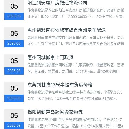
阳江到安康厂房搬迁物流公司
05
佳豪鑫物流是专业的阳江至安康厂房搬迁物流公司，跨省厂房搬
2026-08
迁专家。服务小型加工厂（1000-3000㎡），2条生产线，配置
6.8米高栏×2辆、25吨汽车吊×1台，15-25人专业团队。提供生
产线拆...
惠州到黔南布依族苗族自治州专车配送
05
惠州到黔南布依族苗族自治州专车配送，专车直达不拼货，灵活
2026-08
发车，门到门送货上门。惠州至黔南布依族苗族自治州专车配送
服务提供全程跟踪，正规合同，价格透明。...
惠州同城搬家上门取货
05
佳豪鑫物流提供惠州同城搬家上门取货服务，覆盖惠城区、惠阳
2026-08
区、惠东县、博罗县、龙门县。14分钟响应，最快50分钟到
达，面包车/小厢货带人搬家约75元/小时（3小时起）。专业团
队上门...
东莞到甘孜13米半挂车货运价格
05
佳豪鑫物流提供东莞至甘孜13米半挂车货运价格，全程约2155
2026-08
公里，长途运输。13米平板半挂参考价约14,650-24,780元
（6.8-11.5元/公里），载重28-35吨（部分车型可达40吨）。适
合桥梁构件、...
揭阳到葫芦岛跨省搬家物流
05
佳豪鑫物流提供揭阳至葫芦岛跨省搬家物流服务，全程约2547
2026-08
公里，7至10个工作日送达。配备6.8米或9.6米厢式货车，3至4