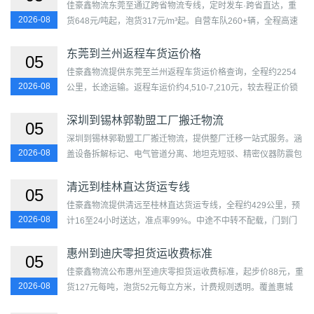
佳豪鑫物流东莞至通辽跨省物流专线，定时发车·跨省直达，重
2026-08
货648元/吨起，泡货317元/m³起。自营车队260+辆，全程高速
直达，双司机轮驾，时效6-9天。覆盖莞城街道、东城街道、南
城街道...
东莞到兰州返程车货运价格
05
佳豪鑫物流提供东莞至兰州返程车货运价格查询，全程约2254
2026-08
公里，长途运输。返程车运价约4,510-7,210元，较去程正价锁
定33%以上的成本优化空间。基于供需指数15，匹配周期约4-8
天，覆...
深圳到锡林郭勒盟工厂搬迁物流
05
深圳到锡林郭勒盟工厂搬迁物流，提供整厂迁移一站式服务。涵
2026-08
盖设备拆解标记、电气管道分离、地坦克短驳、精密仪器防震包
装、特种车辆运输、新厂安装就位及产线调试。自有工程...
清远到桂林直达货运专线
05
佳豪鑫物流提供清远至桂林直达货运专线，全程约429公里，预
2026-08
计16至24小时送达，准点率99%。中途不中转不配载，门到门
直达，设2个在途监控点。主力车型6.8米高栏，自有车队112
台，运营15年...
惠州到迪庆零担货运收费标准
05
佳豪鑫物流公布惠州至迪庆零担货运收费标准，起步价88元，重
2026-08
货127元每吨，泡货52元每立方米，计费规则透明。覆盖惠城
区、惠阳区、惠东县、博罗县、龙门县及目的地主城区及周