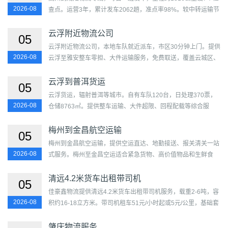
2026-08
查点。运营3年，累计发车2062趟，准点率98%。较中转运输节
省28%时间。覆盖高州主城区及周边及秦都区、渭城区、杨陵
区、兴...
云浮附近物流公司
05
云浮附近物流公司，本地车队就近派车，市区30分钟上门。提供
2026-08
云浮至雅安整车零担、大件运输服务，免费取送，覆盖云城区、
云安区、罗定市、新兴县、郁南县，天天发车，合同保障，价格
透明。...
云浮到普洱货运
05
云浮货运，辐射普洱等城市。自有车队120台，日处理370票，
2026-08
仓储8763㎡。提供整车运输、大件超限、回程配载等综合服
务。覆盖云城区、云安区、罗定市、新兴县、郁南县及思茅区、
宁洱...
梅州到金昌航空运输
05
梅州到金昌航空运输，提供空运直达、地勤接送、报关清关一站
2026-08
式服务。梅州至金昌空运适合紧急货物、高价值物品和生鲜食
品，时效快，安全有保障，门到门上门取送。...
清远4.2米货车出租带司机
05
佳豪鑫物流提供清远4.2米货车出租带司机服务，载重2-6吨，容
2026-08
积约16-18立方米。带司机租车51元/小时起或5元/公里，基础套
餐536元（含3小时/30公里）。司机驾龄4年以上，司机只负责
驾驶，不...
肇庆物流服务