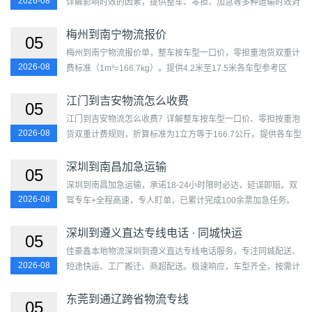
2026-08
详解影响时效的因素，提供整车、零担、加急等多种运输时效对
比，上门取送，全程跟踪，准确预估到达时间。...
梅州到南宁物流报价
05
梅州到南宁物流报价单，整车按车型一口价，零担重泡货双重计
2026-08
费标准（1m³=166.7kg）。提供4.2米至17.5米各车型参考区
间，日处理340余票，运力超112台。覆盖梅江区、梅县区、兴
宁市、平...
江门到吉安物流怎么收费
05
江门到吉安物流怎么收费？详解整车按车型一口价、零担按重泡
2026-08
货双重计费规则，折算标准为1立方等于166.7公斤。提供各车型
参考价格区间，包含路桥燃油和城区免费提送。覆盖蓬江区、...
深圳到南昌加急运输
05
深圳到南昌加急运输，承诺18-24小时限时必达，延误即赔。双
2026-08
驾专车+全程高速，专人盯单，已累计完成100余票加急任务。
覆盖福田区、罗湖区、盐田区、南山区、宝安区、龙岗区、龙华
区...
深圳到遵义直达专线电话 · 同城快运
05
佳豪鑫本地物流深圳到遵义直达专线电话服务，专注同城配送、
2026-08
短途快运、工厂搬迁、商超配送。极速响应，车型齐全，按需计
价。运距约1159公里，时效半日达。...
东莞到通辽跨省物流专线
05