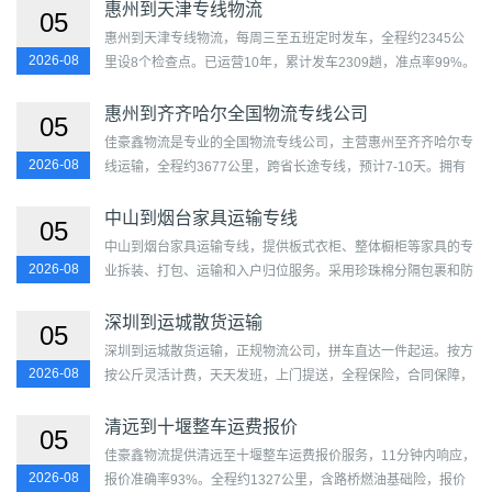
边。...
惠州到天津专线物流
05
惠州到天津专线物流，每周三至五班定时发车，全程约2345公
2026-08
里设8个检查点。已运营10年，累计发车2309趟，准点率99%。
覆盖惠城区、惠阳区、惠东县、博罗县、龙门县及和平区、河东
区、...
惠州到齐齐哈尔全国物流专线公司
05
佳豪鑫物流是专业的全国物流专线公司，主营惠州至齐齐哈尔专
2026-08
线运输，全程约3677公里，跨省长途专线，预计7-10天。拥有
自有车队237余台，线路覆盖120余城市，年发运超12662趟。
定点班车...
中山到烟台家具运输专线
05
中山到烟台家具运输专线，提供板式衣柜、整体橱柜等家具的专
2026-08
业拆装、打包、运输和入户归位服务。采用珍珠棉分隔包裹和防
潮纸箱加泡沫填充多层防护，6.8米高栏直达，全程保险。覆...
深圳到运城散货运输
05
深圳到运城散货运输，正规物流公司，拼车直达一件起运。按方
2026-08
按公斤灵活计费，天天发班，上门提送，全程保险，合同保障，
散货拼车经济实惠。...
清远到十堰整车运费报价
05
佳豪鑫物流提供清远至十堰整车运费报价服务，11分钟内响应，
2026-08
报价准确率93%。全程约1327公里，含路桥燃油基础险，报价