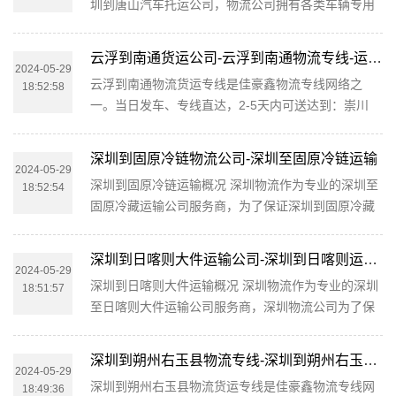
圳到唐山汽车托运公司，物流公司拥有各类车辆专用
李托运等服务。只需一个电话，一切帮您搞定。公司
笼车、商品车运输车辆、单台配载车辆近 台，在全国
介绍佳豪鑫物流秉承“尊客爱货”的服务理念，凭借揭
各省会城市存在运输节点，业务量充足天天定时定点
阳至昌都丁青县物流的服务...
云浮到南通货运公司-云浮到南通物流专线-运费价格
准时深圳至唐山双向发车，全程高速行驶，在规定时
2024-05-29
云浮到南通物流货运专线是佳豪鑫物流专线网络之
18:52:58
间即可到达目的地。 深圳到唐山轿车托运已成为深圳
一。当日发车、专线直达，2-5天内可送达到：崇川
物流公司的优质轿车线路之一，唐山可送车上门到达
区、通州区、海门区、启东市、如皋市、海安市、如
以下区域：丰南市、遵化市、迁安市、丰润县、乐亭
东县。可提供云浮直达南通整车运输、零担运输、大
县、滦县、玉田县、迁西县、...
深圳到固原冷链物流公司-深圳至固原冷链运输
票货运输、大件运输、设备运输、集装箱运输、轿车
2024-05-29
深圳到固原冷链运输概况 深圳物流作为专业的深圳至
18:52:54
托运、摩托车托运、酒水托运、搬家服务、长途搬
固原冷藏运输公司服务商，为了保证深圳到固原冷藏
家、专线运输等服务。只需一个电话，一切帮您搞
运输货物运输更加安全、及时、高效的运营，进一步
定。公司服务流程一般为：受理→提货→装车→运输
提升物流深圳至固原冷藏运输品牌竞争力，物流公司
→集散地卸货分货→派送→客户收货→...
深圳到日喀则大件运输公司-深圳到日喀则运输价格
在深圳专门设立了办事机构，并备有专业的冷藏工作
2024-05-29
深圳到日喀则大件运输概况 深圳物流作为专业的深圳
18:51:57
人员与您及时沟通，为您提供从深圳到固原的冷藏运
至日喀则大件运输公司服务商，深圳物流公司为了保
输相关延伸服务，极大的保障了货物的准时到达和及
证深圳到日喀则大件运输货物运输更加安全、及时、
时派送，缩短了货物在途时间，提高了冷藏运输效
高效的运营，进一步提升物流深圳至日喀则大件运输
率。 深圳到固原冷链运输是深圳...
深圳到朔州右玉县物流专线-深圳到朔州右玉县货运价格-物流公司电话
品牌竞争力，物流公司在深圳专门设立了办事机构，
2024-05-29
深圳到朔州右玉县物流货运专线是佳豪鑫物流专线网
18:49:36
并备有专业的大件工作人员与您及时沟通，为您提供