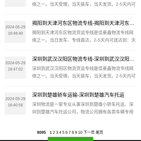
络之一。当天受理，当天装车，当天发货。2-5天内可
从深圳到日喀则的大件运输相关延伸服务，极大的保
送达到：朔州右玉县。可提供深圳直达朔州右玉县集
障了货物的准时到达和及时派送，缩短了货物在途时
货运代理、专线运输、仓储配送于一体的物流服务提
间，提高了大件运输效率。 物...
揭阳到天津河东区物流专线-揭阳到天津河东区货运公司
供商，为您提供零担运输、整车运输、仓储配送、理
2024-05-29
揭阳到天津河东区物流货运专线是佳豪鑫物流专线网
18:48:40
货包装、装卸搬运、展会物流、长途搬家、轿车、行
络之一。当日发车、专线直达，2-5天内可送达到：天
李托运等服务。只需一个电话，一切帮您搞定。公司
津河东区。可提供揭阳直达天津河东区整车运输、零
介绍佳豪鑫物流秉承“尊客爱货”的服务理念，凭借深
担运输、大票货运输、大件运输、设备运输、集装箱
圳至朔州右玉县物流的服务...
深圳到武汉汉阳区物流专线-深圳到武汉汉阳区货运价格-物流公司电话
运输、轿车托运、摩托车托运、酒水托运、搬家服
2024-05-29
深圳到武汉汉阳区物流货运专线是佳豪鑫物流专线网
18:47:02
务、长途搬家、专线运输、第三方物流承包等服务。
络之一。当天受理，当天装车，当天发货。2-5天内可
市内上门服务，提供各种货物包装。您只需一个电
送达到：武汉汉阳区。可提供深圳直达武汉汉阳区集
话，剩下的事由我们来做！主动反馈物流信息，免去
货运代理、专线运输、仓储配送于一体的物流服务提
您查货的烦恼！公司服务流程一般...
深圳到楚雄轿车运输-深圳到楚雄汽车托运
供商，为您提供零担运输、整车运输、仓储配送、理
2024-05-29
深圳物流是一家专业从事深圳到楚雄小轿车托运、深
18:40:56
货包装、装卸搬运、展会物流、长途搬家、轿车、行
圳到楚雄汽车托运公司，物流公司拥有各类车辆专用
李托运等服务。只需一个电话，一切帮您搞定。公司
笼车、商品车运输车辆、单台配载车辆近 台，在全国
介绍佳豪鑫物流秉承“尊客爱货”的服务理念，凭借深
各省会城市存在运输节点，业务量充足天天定时定点
圳至武汉汉阳区物流的服务...
8095
1
2
3
4
5
6
7
8
9
10
下一页
尾页
准时深圳至楚雄双向发车，全程高速行驶，在规定时