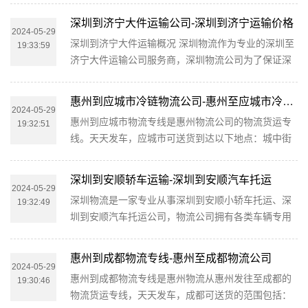
话，剩下的事由我们来做！主动反馈物流信息，免去
镇、杨巷镇、新建镇、和桥镇、高塍镇、万石镇、周
您查货的烦恼！公司服务流程一般...
深圳到济宁大件运输公司-深圳到济宁运输价格
铁镇、湖父镇。 同时深圳物流公司为了增强客户对于
2024-05-29
深圳到济宁大件运输概况 深圳物流作为专业的深圳至
19:33:59
我司的物流服务体验，客户货物重量大于五吨或者方
济宁大件运输公司服务商，深圳物流公司为了保证深
位大于个方的可提供专车接派服务，深圳市区周边公
圳到济宁大件运输货物运输更加安全、及时、高效的
里范围内以及宜兴市区5公里范围内均可免费安排车辆
运营，进一步提升物流深圳至济宁大件运输品牌竞争
提货和派送，我司深圳到宜兴物...
惠州到应城市冷链物流公司-惠州至应城市冷链运输
力，物流公司在深圳专门设立了办事机构，并备有专
2024-05-29
惠州到应城市物流专线是惠州物流公司的物流货运专
19:32:51
业的大件工作人员与您及时沟通，为您提供从深圳到
线。天天发车，应城市可送货到达以下地点：城中街
济宁的大件运输相关延伸服务，极大的保障了货物的
道、城北街道、四里棚街道、东马坊街道、长江埠街
准时到达和及时派送，缩短了货物在途时间，提高了
道、田店镇、杨河镇、三合镇、郎君镇、黄滩镇、天
大件运输效率。 物流与几十家...
深圳到安顺轿车运输-深圳到安顺汽车托运
鹅镇、义和镇、陈河镇、杨岭镇、汤池镇 。 惠州到应
2024-05-29
深圳物流是一家专业从事深圳到安顺小轿车托运、深
19:32:49
城市物流为工厂、贸易商、批发商等货主提供整车、
圳到安顺汽车托运公司，物流公司拥有各类车辆专用
零担、大件运输、普快特快、搬家搬厂、回程车调用
笼车、商品车运输车辆、单台配载车辆近 台，在全国
等全方位的物流服务。在惠州周边都可以上门提货，
各省会城市存在运输节点，业务量充足天天定时定点
送货到指定地点。物流是保险...
惠州到成都物流专线-惠州至成都物流公司
准时深圳至安顺双向发车，全程高速行驶，在规定时
2024-05-29
惠州到成都物流专线是惠州物流从惠州发往至成都的
19:30:46
间即可到达目的地。 深圳到安顺轿车托运已成为深圳
物流货运专线，天天发车，成都可送货的范围包括：
物流公司的优质轿车线路之一，安顺可送车上门到达