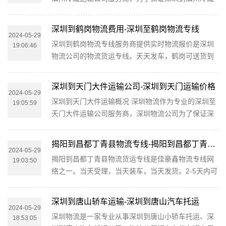
木的冷藏运输相关延伸服务，极大的保障了货物的准
运输货物运输更加安全、及时、高效的运营，进一步
时到达和及时派送，缩短了货物在途时间，提高了冷
提升物流深圳至滨州冷藏运输品牌竞争力，物流公司
藏运输效率。 深圳到格尔木冷...
深圳到鹤岗物流费用-深圳至鹤岗物流专线
在深圳专门设立了办事机构，并备有专业的冷藏工作
2024-05-29
深圳到鹤岗物流专线服务商提供实时物流报价是深圳
19:06:46
人员与您及时沟通，为您提供从深圳到滨州的冷藏运
物流公司的物流货运专线。天天发车，鹤岗可送货到
输相关延伸服务，极大的保障了货物的准时到达和及
达以下地点：兴山区、向阳区、工农区、南山区、兴
时派送，缩短了货物在途时间，提高了冷藏运输效
安区、东山区、萝北县、绥滨县。 深圳到鹤岗物流为
率。 深圳到滨州冷链运输是深圳...
深圳到天门大件运输公司-深圳到天门运输价格
工厂、贸易商、批发商等货主提供整车、零担、大件
2024-05-29
深圳到天门大件运输概况 深圳物流作为专业的深圳至
19:05:59
运输、普快特快、搬家搬厂、回程车调用等全方位的
天门大件运输公司服务商，深圳物流公司为了保证深
物流服务。在深圳周边都可以上门提货，送货到指定
圳到天门大件运输货物运输更加安全、及时、高效的
地点。物流是保险公司货运险的签约公司，您可以放
运营，进一步提升物流深圳至天门大件运输品牌竞争
心地把货托付物流！ 深圳物流...
揭阳到昌都丁青县物流专线-揭阳到昌都丁青县货运价格-物流公司电话
力，物流公司在深圳专门设立了办事机构，并备有专
2024-05-29
揭阳到昌都丁青县物流货运专线是佳豪鑫物流专线网
19:03:50
业的大件工作人员与您及时沟通，为您提供从深圳到
络之一。当天受理，当天装车，当天发货。2-5天内可
天门的大件运输相关延伸服务，极大的保障了货物的
送达到：昌都丁青县。可提供揭阳直达昌都丁青县集
准时到达和及时派送，缩短了货物在途时间，提高了
货运代理、专线运输、仓储配送于一体的物流服务提
大件运输效率。 物流与几十家...
深圳到唐山轿车运输-深圳到唐山汽车托运
供商，为您提供零担运输、整车运输、仓储配送、理
2024-05-29
深圳物流是一家专业从事深圳到唐山小轿车托运、深
18:53:05
货包装、装卸搬运、展会物流、长途搬家、轿车、行