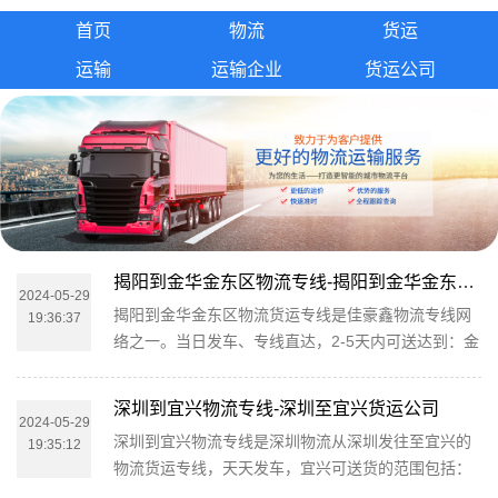
首页
物流
货运
运输
运输企业
货运公司
揭阳到金华金东区物流专线-揭阳到金华金东区货运公司
2024-05-29
揭阳到金华金东区物流货运专线是佳豪鑫物流专线网
19:36:37
络之一。当日发车、专线直达，2-5天内可送达到：金
华金东区。可提供揭阳直达金华金东区整车运输、零
担运输、大票货运输、大件运输、设备运输、集装箱
深圳到宜兴物流专线-深圳至宜兴货运公司
运输、轿车托运、摩托车托运、酒水托运、搬家服
2024-05-29
深圳到宜兴物流专线是深圳物流从深圳发往至宜兴的
19:35:12
务、长途搬家、专线运输、第三方物流承包等服务。
物流货运专线，天天发车，宜兴可送货的范围包括：
市内上门服务，提供各种货物包装。您只需一个电
丁蜀镇、张渚镇、西渚镇、太华镇、徐舍镇、官林