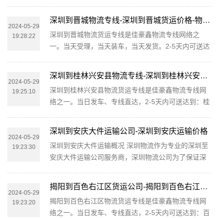
成都市、青羊区、锦江区、金牛区、武侯区、成华
以下区域：西秀区、平坝县（城关镇）、普定县（城
区、龙泉驿区、青白江区、新都区、温江区、都江堰
关镇）、关岭布依族苗族自治...
深圳到晋城物流专线-深圳到晋城货运价格-物流公司电话
市、彭州市、邛崃市、崇州市、金堂县、双流县、郫
2024-05-29
深圳到晋城物流货运专线是佳豪鑫物流专线网络之
19:28:22
县、大邑县、蒲江县、新津县。 同时惠州物流公司为
一。当天受理，当天装车，当天发货。2-5天内可送达
了增强客户对于我司的物流服务体验，客户货物重量
到：城区、高平市、沁水县、阳城县、陵川县、泽州
大于五吨或者方位大于个方的可提供专车接派服务，
县。可提供深圳直达晋城集货运代理、专线运输、仓
惠州市区周边公里范围内以及成都...
深圳到桂林兴安县物流专线-深圳到桂林兴安县货运公司
储配送于一体的物流服务提供商，为您提供零担运
2024-05-29
深圳到桂林兴安县物流货运专线是佳豪鑫物流专线网
19:25:10
输、整车运输、仓储配送、理货包装、装卸搬运、展
络之一。当日发车、专线直达，2-5天内可送达到：桂
会物流、长途搬家、轿车、行李托运等服务。只需一
林兴安县。可提供深圳直达桂林兴安县整车运输、零
个电话，一切帮您搞定。公司介绍佳豪鑫物流秉承“尊
担运输、大票货运输、大件运输、设备运输、集装箱
客爱货”的服务理念，凭借深圳...
深圳到安庆大件运输公司-深圳到安庆运输价格
运输、轿车托运、摩托车托运、酒水托运、搬家服
2024-05-29
深圳到安庆大件运输概况 深圳物流作为专业的深圳至
19:23:30
务、长途搬家、专线运输、第三方物流承包等服务。
安庆大件运输公司服务商，深圳物流公司为了保证深
市内上门服务，提供各种货物包装。您只需一个电
圳到安庆大件运输货物运输更加安全、及时、高效的
话，剩下的事由我们来做！主动反馈物流信息，免去
运营，进一步提升物流深圳至安庆大件运输品牌竞争
您查货的烦恼！公司服务流程一般...
揭阳到百色右江区货运公司-揭阳到百色右江区物流专线-运费价格
力，物流公司在深圳专门设立了办事机构，并备有专
2024-05-29
揭阳到百色右江区物流货运专线是佳豪鑫物流专线网
19:23:20
业的大件工作人员与您及时沟通，为您提供从深圳到
络之一。当日发车、专线直达，2-5天内可送达到：百
安庆的大件运输相关延伸服务，极大的保障了货物的