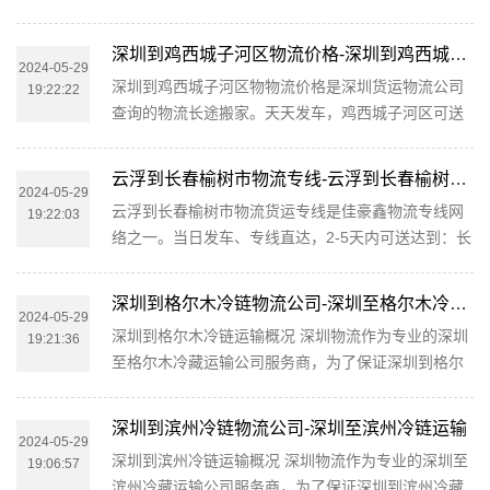
色右江区。可提供揭阳直达百色右江区整车运输、零
准时到达和及时派送，缩短了货物在途时间，提高了
担运输、大票货运输、大件运输、设备运输、集装箱
大件运输效率。 物流与几十家...
深圳到鸡西城子河区物流价格-深圳到鸡西城子河区整车货运专线
运输、轿车托运、摩托车托运、酒水托运、搬家服
2024-05-29
深圳到鸡西城子河区物物流价格是深圳货运物流公司
19:22:22
务、长途搬家、专线运输等服务。只需一个电话，一
查询的物流长途搬家。天天发车，鸡西城子河区可送
切帮您搞定。公司服务流程一般为：受理→提货→装
货到达以下地点：城子河街道、正阳街道、东海街
车→运输→集散地卸货分货→派送→客户收货→反
道、城西街道、杏花街道、长青乡、永丰乡。 深圳到
馈。公司介绍佳豪鑫物流秉承“尊...
云浮到长春榆树市物流专线-云浮到长春榆树市货运公司
鸡西城子河区物流为工厂、贸易商、批发商等货主提
2024-05-29
云浮到长春榆树市物流货运专线是佳豪鑫物流专线网
19:22:03
供整车、零担、大件运输、普快特快、搬家搬厂、回
络之一。当日发车、专线直达，2-5天内可送达到：长
程车调用等全方位的物流服务。在深圳周边都可以上
春榆树市。可提供云浮直达长春榆树市整车运输、零
门提货，送货到指定地点。物流特推出深圳到鸡西货
担运输、大票货运输、大件运输、设备运输、集装箱
运物流公司查询相关业务，以此来...
深圳到格尔木冷链物流公司-深圳至格尔木冷链运输
运输、轿车托运、摩托车托运、酒水托运、搬家服
2024-05-29
深圳到格尔木冷链运输概况 深圳物流作为专业的深圳
19:21:36
务、长途搬家、专线运输、第三方物流承包等服务。
至格尔木冷藏运输公司服务商，为了保证深圳到格尔
市内上门服务，提供各种货物包装。您只需一个电
木冷藏运输货物运输更加安全、及时、高效的运营，
话，剩下的事由我们来做！主动反馈物流信息，免去
进一步提升物流深圳至格尔木冷藏运输品牌竞争力，
您查货的烦恼！公司服务流程一般...
深圳到滨州冷链物流公司-深圳至滨州冷链运输
物流公司在深圳专门设立了办事机构，并备有专业的
2024-05-29
深圳到滨州冷链运输概况 深圳物流作为专业的深圳至
19:06:57
冷藏工作人员与您及时沟通，为您提供从深圳到格尔
滨州冷藏运输公司服务商，为了保证深圳到滨州冷藏