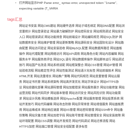
打开网站显示PHP Parse error_ syntax error, unexpected token "1name",
expecting variable (T_VARIA
tags汇总
网站证书安装
网站CMS建站
网站硬件选择
网站子域名绑定
网站DNS配置
网站浏
览量统计
网站登录验证
网站暴力破解防护
网站密码安全
网站规则调试
网站安全
入口
网站错误调试
网站功能排查
网站前端设计
网站编码规范
网站SQL防护
网
站数据库安全
网站维护管理
网站更新策略
网站源码安全
网站国际化设计
网站路
由配置
网站访问验证
网站安装验收
网站MySQL配置
网站数据库路径
网站面板
操作
网站代理配置
网站网络访问
网站API调用
网站角色分配
网站内容编辑
网站
服务水平
网站服务商评估
网站SQL语句
网站数据库操作
网站脚本运行
网站调试
技巧
网站国产化改造
网站系统适配
网站框架整合
网站CSS管理
网站IP管理
网
站验收流程
网站稳定性评估
网站性能测试
网站语义化标签
网站前端技术
网站
HTML开发
网站流量增长
网站推广策略
网站代码规范
网站变量管理
网站云服
务
网站证书托管
网站系统架构
网站高并发优化
网站字体设计
网站HTTPS协
议
网站容器化部署
网站源码管理
网站加载错误
网站服务展示
网站功能修复
网站
运营流程
网站代码同步
网站版本管理
网站访问安全
网站风险识别
网站功能需
求
网站设计风格
网站模板选择
网站Apache配置
网站服务管理
网站投票系统
网
站开发技巧
网站代码编辑
网站攻击防御
网站异常排查
网站增值服务
网站面板费
用
网站运维成本
网站响应速度
网站IIS管理
网站密码管理
网站SSH命令
网站备
份策略
网站灾备方案
网站加密字段
网站账号管理
网站管理安全
网站安装故障
网
站环境配置
网站CSS调整
网站开发规范
网站代码调试
网站迁移流程
网站
HTTPS加密
网站端口管理
网站安全组配置
-
更多标签