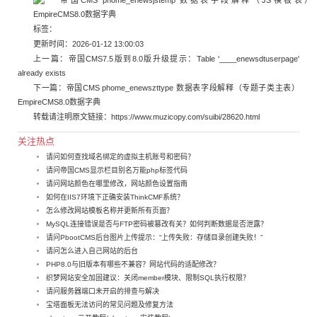
标签：
更新时间：2026-01-12 13:00:03
上一篇：
帝国CMS7.5版到8.0版升级提示：Table '____enewsdtuserpage'
already exists
下一篇：
帝国CMS phome_enewszttype 数据表字段解释（专题子类主表）
EmpireCMS8.0数据字典
转载请注明原文链接：
https://www.muzicopy.com/suibi/28620.html
关注热点
请问如何查找域名绑定的虚拟主机账号和密码？
请问帝国CMS显示栏目别名万能php标签代码
请问网站颜色在哪里修改，网站颜色设置指南
如何在IIS7环境下正确安装ThinkCMF系统？
怎么修改网站模板名称并更新所有页面？
MySQL连接错误是否与FTP密码被篡改有关？如何判断数据是否泄露？
请问PbootCMS后台图片上传提示：“上传失败：存储目录创建失败！”
请问怎么进入自己网站的后台
PHP8.0与旧版本有哪些不兼容？网站代码的适配修改？
织梦网站安全加固建议：关闭member模块、限制SQL执行权限？
请问服务器端口未开启的排查与解决
宝塔面板无法访问的常见问题及修复方法