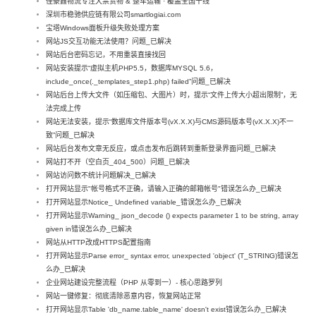
佳豪鑫物流专注大票货物 & 整车运输 · 覆盖全国干线
深圳市稳驰供应链有限公司smartlogiai.com
宝塔Windows面板升级失败处理方案
网站JS交互功能无法使用？问题_已解决
网站后台密码忘记，不用重装直接找回
网站安装提示“虚拟主机PHP5.5，数据库MYSQL 5.6，
include_once(._templates_step1.php) failed”问题_已解决
网站后台上传大文件（如压缩包、大图片）时，提示“文件上传大小超出限制”，无
法完成上传
网站无法安装，提示“数据库文件版本号(vX.X.X)与CMS源码版本号(vX.X.X)不一
致”问题_已解决
网站后台发布文章无反应，或点击发布后跳转到重新登录界面问题_已解决
网站打不开（空白页_404_500）问题_已解决
网站访问数不统计问题解决_已解决
打开网站显示"帐号格式不正确，请输入正确的邮箱帐号"错误怎么办_已解决
打开网站显示Notice_ Undefined variable_错误怎么办_已解决
打开网站显示Warning_ json_decode () expects parameter 1 to be string, array
given in错误怎么办_已解决
网站从HTTP改成HTTPS配置指南
打开网站显示Parse error_ syntax error, unexpected 'object' (T_STRING)错误怎
么办_已解决
企业网站建设完整流程（PHP 从零到一）- 核心思路罗列
网站一键修复：彻底清除恶意内容，恢复网站正常
打开网站显示Table 'db_name.table_name' doesn't exist错误怎么办_已解决