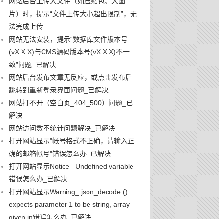
网站后台上传大文件（如压缩包、大图
片）时，提示“文件上传大小超出限制”，无
法完成上传
网站无法安装，提示“数据库文件版本号
(vX.X.X)与CMS源码版本号(vX.X.X)不一
致”问题_已解决
网站后台发布文章无反应，或点击发布后
跳转到重新登录界面问题_已解决
网站打不开（空白页_404_500）问题_已
解决
网站访问数不统计问题解决_已解决
打开网站显示"帐号格式不正确，请输入正
确的邮箱帐号"错误怎么办_已解决
打开网站显示Notice_ Undefined variable_
错误怎么办_已解决
打开网站显示Warning_ json_decode ()
expects parameter 1 to be string, array
given in错误怎么办_已解决