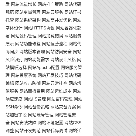
发
网站流量增长
网站推广策略
网站代码
规范
网站变量管理
网站云服务
网站证书
托管
网站系统架构
网站高并发优化
网站
字体设计
网站HTTPS协议
网站容器化部
署
网站源码管理
网站加载错误
网站服务
展示
网站功能修复
网站运营流程
网站代
码同步
网站版本管理
网站访问安全
网站
风险识别
网站功能需求
网站设计风格
网
站模板选择
网站Apache配置
网站服务管
理
网站投票系统
网站开发技巧
网站代码
编辑
网站攻击防御
网站异常排查
网站增
值服务
网站面板费用
网站运维成本
网站
响应速度
网站IIS管理
网站密码管理
网站
SSH命令
网站备份策略
网站灾备方案
网
站加密字段
网站账号管理
网站管理安
全
网站安装故障
网站环境配置
网站CSS
调整
网站开发规范
网站代码调试
网站迁