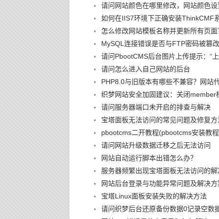
请问网站颜色在哪里修改，网站颜色设
如何在IIS7环境下正确安装ThinkCMF
怎么修改网站模板名称并更新所有页面
MySQL连接错误是否与FTP密码被
请问PbootCMS后台图片上传提示：
请问怎么进入自己网站的后台
PHP8.0与旧版本有哪些不兼容？网站
织梦网站安全加固建议：关闭member
请问服务器端口未开启的排查与解决
宝塔面板无法访问的常见问题及修复方
pbootcms二开教程(pbootcms安装教程
请问网站升级数据迁移之后无法访问
网站自动运行脚本出错怎么办？
服务器频繁出现宝塔面板无法访问的解
网站后台登录与功能异常问题及解决方
宝塔Linux面板安装失败的解决方法
请问织梦后台还原备份数据0记录空数