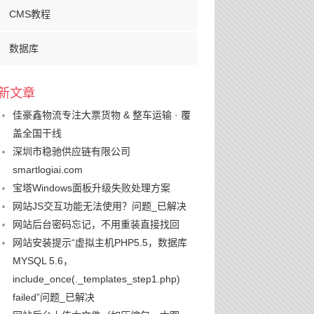
CMS教程
数据库
新文章
佳豪鑫物流专注大票货物 & 整车运输 · 覆
盖全国干线
深圳市稳驰供应链有限公司
smartlogiai.com
宝塔Windows面板升级失败处理方案
网站JS交互功能无法使用？问题_已解决
网站后台密码忘记，不用重装直接找回
网站安装提示“虚拟主机PHP5.5，数据库
MYSQL 5.6，
include_once(._templates_step1.php)
failed”问题_已解决