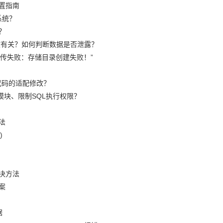
置指南
系统？
？
篡改有关？如何判断数据是否泄露？
“上传失败：存储目录创建失败！”
代码的适配修改？
模块、限制SQL执行权限？
法
)
决方法
案
据