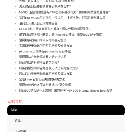
如何在IIS7环境下正确安装ThinkCMF系统？
怎么修改网站模板名称并更新所有页面？
MySQL连接错误是否与FTP密码被篡改有关？如何判断数据是否泄露？
请问PbootCMS后台图片上传提示：“上传失败：存储目录创建失败！”
请问怎么进入自己网站的后台
PHP8.0与旧版本有哪些不兼容？网站代码的适配修改？
织梦网站安全加固建议：关闭member模块、限制SQL执行权限？
请问服务器端口未开启的排查与解决
宝塔面板无法访问的常见问题及修复方法
pbootcms二开教程(pbootcms安装教程)
请问网站升级数据迁移之后无法访问
网站自动运行脚本出错怎么办？
服务器频繁出现宝塔面板无法访问的解决方法
网站后台登录与功能异常问题及解决方案
宝塔Linux面板安装失败的解决方法
请问织梦后台还原备份数据0记录空数据
网站500错误是什么意思？如何解决PHP 500 Internal Server Error报错
网站导航
随笔
运维
php框架