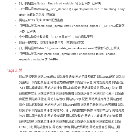
打开网站显示Notice_ Undefined variable_错误怎么办_已解决
打开网站显示Warning_ json_decode () expects parameter 1 to be string, array
given in错误怎么办_已解决
网站从HTTP改成HTTPS配置指南
打开网站显示Parse error_ syntax error, unexpected 'object' (T_STRING)错误怎
么办_已解决
企业网站建设完整流程（PHP 从零到一）- 核心思路罗列
网站一键修复：彻底清除恶意内容，恢复网站正常
打开网站显示Table 'db_name.table_name' doesn't exist错误怎么办_已解决
打开网站显示PHP Parse error_ syntax error, unexpected token "1name",
expecting variable (T_VARIA
tags汇总
网站证书安装
网站CMS建站
网站硬件选择
网站子域名绑定
网站DNS配置
网站浏
览量统计
网站登录验证
网站暴力破解防护
网站密码安全
网站规则调试
网站安全
入口
网站错误调试
网站功能排查
网站前端设计
网站编码规范
网站SQL防护
网
站数据库安全
网站维护管理
网站更新策略
网站源码安全
网站国际化设计
网站路
由配置
网站访问验证
网站安装验收
网站MySQL配置
网站数据库路径
网站面板
操作
网站代理配置
网站网络访问
网站API调用
网站角色分配
网站内容编辑
网站
服务水平
网站服务商评估
网站SQL语句
网站数据库操作
网站脚本运行
网站调试
技巧
网站国产化改造
网站系统适配
网站框架整合
网站CSS管理
网站IP管理
网
站验收流程
网站稳定性评估
网站性能测试
网站语义化标签
网站前端技术
网站
HTML开发
网站流量增长
网站推广策略
网站代码规范
网站变量管理
网站云服