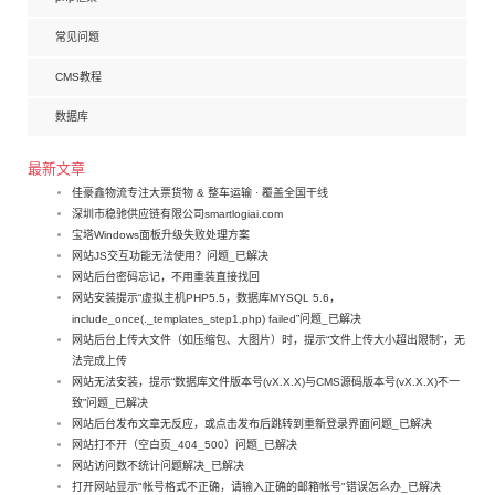
常见问题
CMS教程
数据库
最新文章
佳豪鑫物流专注大票货物 & 整车运输 · 覆盖全国干线
深圳市稳驰供应链有限公司smartlogiai.com
宝塔Windows面板升级失败处理方案
网站JS交互功能无法使用？问题_已解决
网站后台密码忘记，不用重装直接找回
网站安装提示“虚拟主机PHP5.5，数据库MYSQL 5.6，
include_once(._templates_step1.php) failed”问题_已解决
网站后台上传大文件（如压缩包、大图片）时，提示“文件上传大小超出限制”，无
法完成上传
网站无法安装，提示“数据库文件版本号(vX.X.X)与CMS源码版本号(vX.X.X)不一
致”问题_已解决
网站后台发布文章无反应，或点击发布后跳转到重新登录界面问题_已解决
网站打不开（空白页_404_500）问题_已解决
网站访问数不统计问题解决_已解决
打开网站显示"帐号格式不正确，请输入正确的邮箱帐号"错误怎么办_已解决