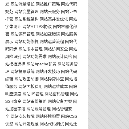
发
网站流量增长
网站推广策略
网站代码
规范
网站变量管理
网站云服务
网站证书
托管
网站系统架构
网站高并发优化
网站
字体设计
网站HTTPS协议
网站容器化部
署
网站源码管理
网站加载错误
网站服务
展示
网站功能修复
网站运营流程
网站代
码同步
网站版本管理
网站访问安全
网站
风险识别
网站功能需求
网站设计风格
网
站模板选择
网站Apache配置
网站服务管
理
网站投票系统
网站开发技巧
网站代码
编辑
网站攻击防御
网站异常排查
网站增
值服务
网站面板费用
网站运维成本
网站
响应速度
网站IIS管理
网站密码管理
网站
SSH命令
网站备份策略
网站灾备方案
网
站加密字段
网站账号管理
网站管理安
全
网站安装故障
网站环境配置
网站CSS
调整
网站开发规范
网站代码调试
网站迁