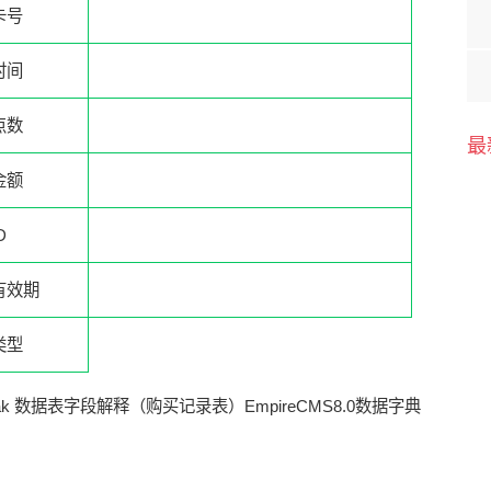
卡号
时间
点数
最
金额
D
有效期
类型