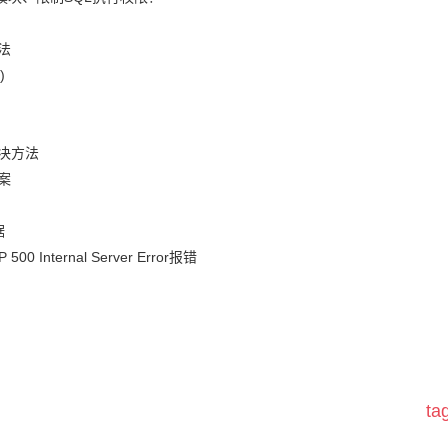
法
)
决方法
案
据
nternal Server Error报错
t