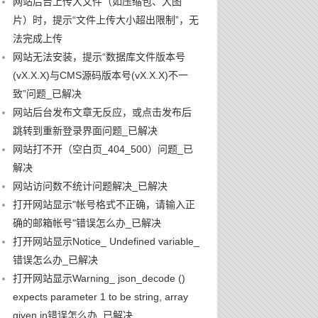
网站后台上传大文件（如压缩包、大图
片）时，提示“文件上传大小超出限制”，无
法完成上传
网站无法安装，提示“数据库文件版本号
(vX.X.X)与CMS源码版本号(vX.X.X)不一
致”问题_已解决
网站后台发布文章无反应，或点击发布后
跳转到重新登录界面问题_已解决
网站打不开（空白页_404_500）问题_已
解决
网站访问数不统计问题解决_已解决
打开网站显示"帐号格式不正确，请输入正
确的邮箱帐号"错误怎么办_已解决
打开网站显示Notice_ Undefined variable_
错误怎么办_已解决
打开网站显示Warning_ json_decode ()
expects parameter 1 to be string, array
given in错误怎么办_已解决