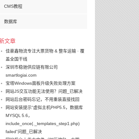
CMS教程
数据库
新文章
佳豪鑫物流专注大票货物 & 整车运输 · 覆
盖全国干线
深圳市稳驰供应链有限公司
smartlogiai.com
宝塔Windows面板升级失败处理方案
网站JS交互功能无法使用？问题_已解决
网站后台密码忘记，不用重装直接找回
网站安装提示“虚拟主机PHP5.5，数据库
MYSQL 5.6，
include_once(._templates_step1.php)
failed”问题_已解决