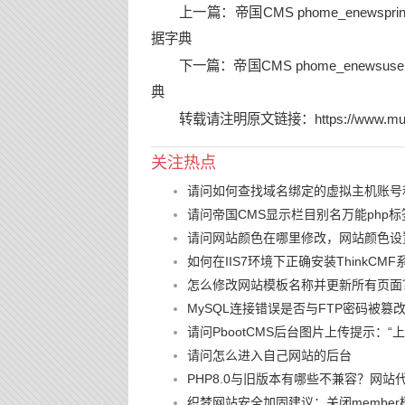
上一篇：
帝国CMS phome_enewsp
据字典
下一篇：
帝国CMS phome_enews
典
转载请注明原文链接：
https://www.mu
关注热点
请问如何查找域名绑定的虚拟主机账号
请问帝国CMS显示栏目别名万能php标
请问网站颜色在哪里修改，网站颜色设
如何在IIS7环境下正确安装ThinkCMF
怎么修改网站模板名称并更新所有页面
MySQL连接错误是否与FTP密码被
请问PbootCMS后台图片上传提示：
请问怎么进入自己网站的后台
PHP8.0与旧版本有哪些不兼容？网站
织梦网站安全加固建议：关闭member