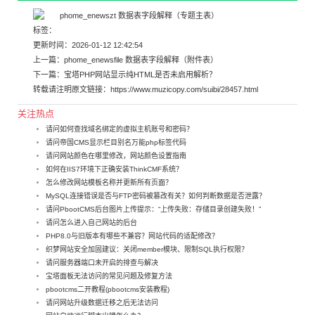
标签：
更新时间：2026-01-12 12:42:54
上一篇：
phome_enewsfile 数据表字段解释（附件表）
下一篇：
宝塔PHP网站显示纯HTML是否未启用解析？
转载请注明原文链接：
https://www.muzicopy.com/suibi/28457.html
关注热点
请问如何查找域名绑定的虚拟主机账号和密码？
请问帝国CMS显示栏目别名万能php标签代码
请问网站颜色在哪里修改，网站颜色设置指南
如何在IIS7环境下正确安装ThinkCMF系统？
怎么修改网站模板名称并更新所有页面？
MySQL连接错误是否与FTP密码被篡改有关？如何判断数据是否泄露？
请问PbootCMS后台图片上传提示：“上传失败：存储目录创建失败！”
请问怎么进入自己网站的后台
PHP8.0与旧版本有哪些不兼容？网站代码的适配修改？
织梦网站安全加固建议：关闭member模块、限制SQL执行权限？
请问服务器端口未开启的排查与解决
宝塔面板无法访问的常见问题及修复方法
pbootcms二开教程(pbootcms安装教程)
请问网站升级数据迁移之后无法访问