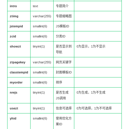
intro
text
专题简介
ztimg
varchar(255)
专题缩略图
jstempid
smallint(6)
JS模板ID
zcid
smallint(6)
分类ID
showzt
tinyint(1)
是否显示到
0为显示，1为不显示
导航
ztpagekey
varchar(255)
网页关键字
classtempid
smallint(6)
封面模板ID
myorder
smallint(6)
排序
nrejs
tinyint(1)
是否生成
0为生成，1为不生成
JS调用
usezt
tinyint(1)
信息可选择
0为可选择，1为不可选择
yhid
smallint(6)
使用优化方
案ID