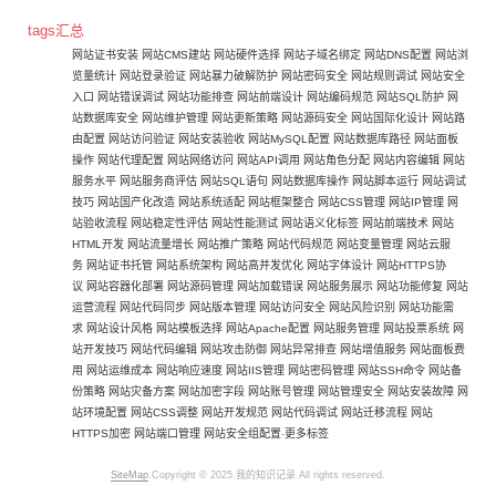
tags汇总
网站证书安装
网站CMS建站
网站硬件选择
网站子域名绑定
网站DNS配置
网站浏
览量统计
网站登录验证
网站暴力破解防护
网站密码安全
网站规则调试
网站安全
入口
网站错误调试
网站功能排查
网站前端设计
网站编码规范
网站SQL防护
网
站数据库安全
网站维护管理
网站更新策略
网站源码安全
网站国际化设计
网站路
由配置
网站访问验证
网站安装验收
网站MySQL配置
网站数据库路径
网站面板
操作
网站代理配置
网站网络访问
网站API调用
网站角色分配
网站内容编辑
网站
服务水平
网站服务商评估
网站SQL语句
网站数据库操作
网站脚本运行
网站调试
技巧
网站国产化改造
网站系统适配
网站框架整合
网站CSS管理
网站IP管理
网
站验收流程
网站稳定性评估
网站性能测试
网站语义化标签
网站前端技术
网站
HTML开发
网站流量增长
网站推广策略
网站代码规范
网站变量管理
网站云服
务
网站证书托管
网站系统架构
网站高并发优化
网站字体设计
网站HTTPS协
议
网站容器化部署
网站源码管理
网站加载错误
网站服务展示
网站功能修复
网站
运营流程
网站代码同步
网站版本管理
网站访问安全
网站风险识别
网站功能需
求
网站设计风格
网站模板选择
网站Apache配置
网站服务管理
网站投票系统
网
站开发技巧
网站代码编辑
网站攻击防御
网站异常排查
网站增值服务
网站面板费
用
网站运维成本
网站响应速度
网站IIS管理
网站密码管理
网站SSH命令
网站备
份策略
网站灾备方案
网站加密字段
网站账号管理
网站管理安全
网站安装故障
网
站环境配置
网站CSS调整
网站开发规范
网站代码调试
网站迁移流程
网站
HTTPS加密
网站端口管理
网站安全组配置
-
更多标签
SiteMap
.Copyright © 2025.我的知识记录 All rights reserved.