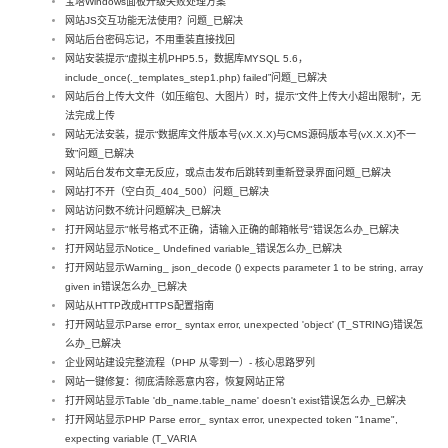
宝塔Windows面板升级失败处理方案
网站JS交互功能无法使用？问题_已解决
网站后台密码忘记，不用重装直接找回
网站安装提示“虚拟主机PHP5.5，数据库MYSQL 5.6，
include_once(._templates_step1.php) failed”问题_已解决
网站后台上传大文件（如压缩包、大图片）时，提示“文件上传大小超出限制”，无
法完成上传
网站无法安装，提示“数据库文件版本号(vX.X.X)与CMS源码版本号(vX.X.X)不一
致”问题_已解决
网站后台发布文章无反应，或点击发布后跳转到重新登录界面问题_已解决
网站打不开（空白页_404_500）问题_已解决
网站访问数不统计问题解决_已解决
打开网站显示"帐号格式不正确，请输入正确的邮箱帐号"错误怎么办_已解决
打开网站显示Notice_ Undefined variable_错误怎么办_已解决
打开网站显示Warning_ json_decode () expects parameter 1 to be string, array
given in错误怎么办_已解决
网站从HTTP改成HTTPS配置指南
打开网站显示Parse error_ syntax error, unexpected 'object' (T_STRING)错误怎
么办_已解决
企业网站建设完整流程（PHP 从零到一）- 核心思路罗列
网站一键修复：彻底清除恶意内容，恢复网站正常
打开网站显示Table 'db_name.table_name' doesn't exist错误怎么办_已解决
打开网站显示PHP Parse error_ syntax error, unexpected token "1name",
expecting variable (T_VARIA