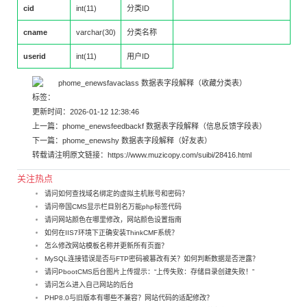
cid
int(11)
分类ID
cname
varchar(30)
分类名称
userid
int(11)
用户ID
标签：
更新时间：2026-01-12 12:38:46
上一篇：
phome_enewsfeedbackf 数据表字段解释（信息反馈字段表）
下一篇：
phome_enewshy 数据表字段解释（好友表）
转载请注明原文链接：
https://www.muzicopy.com/suibi/28416.html
关注热点
请问如何查找域名绑定的虚拟主机账号和密码？
请问帝国CMS显示栏目别名万能php标签代码
请问网站颜色在哪里修改，网站颜色设置指南
如何在IIS7环境下正确安装ThinkCMF系统？
怎么修改网站模板名称并更新所有页面？
MySQL连接错误是否与FTP密码被篡改有关？如何判断数据是否泄露？
请问PbootCMS后台图片上传提示：“上传失败：存储目录创建失败！”
请问怎么进入自己网站的后台
PHP8.0与旧版本有哪些不兼容？网站代码的适配修改？