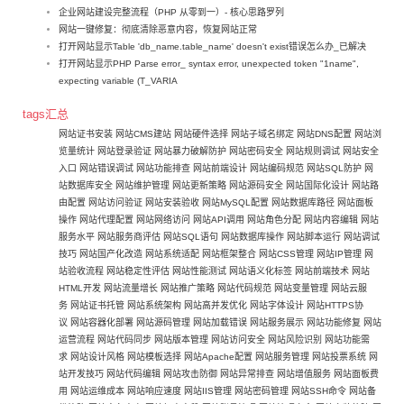
企业网站建设完整流程（PHP 从零到一）- 核心思路罗列
网站一键修复：彻底清除恶意内容，恢复网站正常
打开网站显示Table 'db_name.table_name' doesn't exist错误怎么办_已解决
打开网站显示PHP Parse error_ syntax error, unexpected token "1name",
expecting variable (T_VARIA
tags汇总
网站证书安装
网站CMS建站
网站硬件选择
网站子域名绑定
网站DNS配置
网站浏
览量统计
网站登录验证
网站暴力破解防护
网站密码安全
网站规则调试
网站安全
入口
网站错误调试
网站功能排查
网站前端设计
网站编码规范
网站SQL防护
网
站数据库安全
网站维护管理
网站更新策略
网站源码安全
网站国际化设计
网站路
由配置
网站访问验证
网站安装验收
网站MySQL配置
网站数据库路径
网站面板
操作
网站代理配置
网站网络访问
网站API调用
网站角色分配
网站内容编辑
网站
服务水平
网站服务商评估
网站SQL语句
网站数据库操作
网站脚本运行
网站调试
技巧
网站国产化改造
网站系统适配
网站框架整合
网站CSS管理
网站IP管理
网
站验收流程
网站稳定性评估
网站性能测试
网站语义化标签
网站前端技术
网站
HTML开发
网站流量增长
网站推广策略
网站代码规范
网站变量管理
网站云服
务
网站证书托管
网站系统架构
网站高并发优化
网站字体设计
网站HTTPS协
议
网站容器化部署
网站源码管理
网站加载错误
网站服务展示
网站功能修复
网站
运营流程
网站代码同步
网站版本管理
网站访问安全
网站风险识别
网站功能需
求
网站设计风格
网站模板选择
网站Apache配置
网站服务管理
网站投票系统
网
站开发技巧
网站代码编辑
网站攻击防御
网站异常排查
网站增值服务
网站面板费
用
网站运维成本
网站响应速度
网站IIS管理
网站密码管理
网站SSH命令
网站备