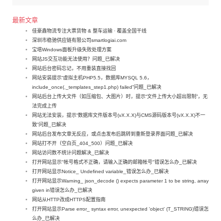
最新文章
佳豪鑫物流专注大票货物 & 整车运输 · 覆盖全国干线
深圳市稳驰供应链有限公司smartlogiai.com
宝塔Windows面板升级失败处理方案
网站JS交互功能无法使用？问题_已解决
网站后台密码忘记，不用重装直接找回
网站安装提示“虚拟主机PHP5.5，数据库MYSQL 5.6，
include_once(._templates_step1.php) failed”问题_已解决
网站后台上传大文件（如压缩包、大图片）时，提示“文件上传大小超出限制”，无
法完成上传
网站无法安装，提示“数据库文件版本号(vX.X.X)与CMS源码版本号(vX.X.X)不一
致”问题_已解决
网站后台发布文章无反应，或点击发布后跳转到重新登录界面问题_已解决
网站打不开（空白页_404_500）问题_已解决
网站访问数不统计问题解决_已解决
打开网站显示"帐号格式不正确，请输入正确的邮箱帐号"错误怎么办_已解决
打开网站显示Notice_ Undefined variable_错误怎么办_已解决
打开网站显示Warning_ json_decode () expects parameter 1 to be string, array
given in错误怎么办_已解决
网站从HTTP改成HTTPS配置指南
打开网站显示Parse error_ syntax error, unexpected 'object' (T_STRING)错误怎
么办_已解决