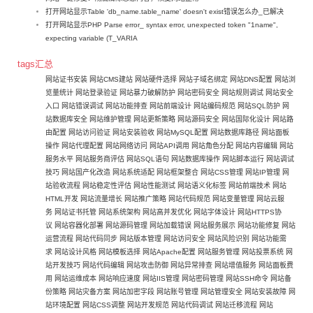
打开网站显示Table 'db_name.table_name' doesn't exist错误怎么办_已解决
打开网站显示PHP Parse error_ syntax error, unexpected token "1name",
expecting variable (T_VARIA
tags汇总
网站证书安装
网站CMS建站
网站硬件选择
网站子域名绑定
网站DNS配置
网站浏
览量统计
网站登录验证
网站暴力破解防护
网站密码安全
网站规则调试
网站安全
入口
网站错误调试
网站功能排查
网站前端设计
网站编码规范
网站SQL防护
网
站数据库安全
网站维护管理
网站更新策略
网站源码安全
网站国际化设计
网站路
由配置
网站访问验证
网站安装验收
网站MySQL配置
网站数据库路径
网站面板
操作
网站代理配置
网站网络访问
网站API调用
网站角色分配
网站内容编辑
网站
服务水平
网站服务商评估
网站SQL语句
网站数据库操作
网站脚本运行
网站调试
技巧
网站国产化改造
网站系统适配
网站框架整合
网站CSS管理
网站IP管理
网
站验收流程
网站稳定性评估
网站性能测试
网站语义化标签
网站前端技术
网站
HTML开发
网站流量增长
网站推广策略
网站代码规范
网站变量管理
网站云服
务
网站证书托管
网站系统架构
网站高并发优化
网站字体设计
网站HTTPS协
议
网站容器化部署
网站源码管理
网站加载错误
网站服务展示
网站功能修复
网站
运营流程
网站代码同步
网站版本管理
网站访问安全
网站风险识别
网站功能需
求
网站设计风格
网站模板选择
网站Apache配置
网站服务管理
网站投票系统
网
站开发技巧
网站代码编辑
网站攻击防御
网站异常排查
网站增值服务
网站面板费
用
网站运维成本
网站响应速度
网站IIS管理
网站密码管理
网站SSH命令
网站备
份策略
网站灾备方案
网站加密字段
网站账号管理
网站管理安全
网站安装故障
网
站环境配置
网站CSS调整
网站开发规范
网站代码调试
网站迁移流程
网站