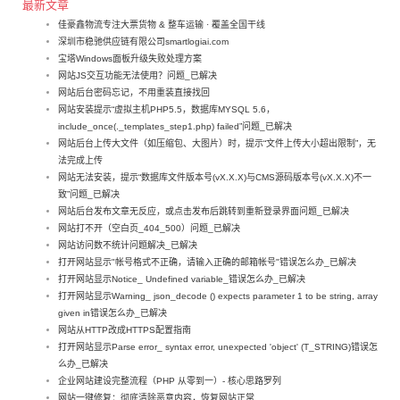
最新文章
佳豪鑫物流专注大票货物 & 整车运输 · 覆盖全国干线
深圳市稳驰供应链有限公司smartlogiai.com
宝塔Windows面板升级失败处理方案
网站JS交互功能无法使用？问题_已解决
网站后台密码忘记，不用重装直接找回
网站安装提示“虚拟主机PHP5.5，数据库MYSQL 5.6，
include_once(._templates_step1.php) failed”问题_已解决
网站后台上传大文件（如压缩包、大图片）时，提示“文件上传大小超出限制”，无
法完成上传
网站无法安装，提示“数据库文件版本号(vX.X.X)与CMS源码版本号(vX.X.X)不一
致”问题_已解决
网站后台发布文章无反应，或点击发布后跳转到重新登录界面问题_已解决
网站打不开（空白页_404_500）问题_已解决
网站访问数不统计问题解决_已解决
打开网站显示"帐号格式不正确，请输入正确的邮箱帐号"错误怎么办_已解决
打开网站显示Notice_ Undefined variable_错误怎么办_已解决
打开网站显示Warning_ json_decode () expects parameter 1 to be string, array
given in错误怎么办_已解决
网站从HTTP改成HTTPS配置指南
打开网站显示Parse error_ syntax error, unexpected 'object' (T_STRING)错误怎
么办_已解决
企业网站建设完整流程（PHP 从零到一）- 核心思路罗列
网站一键修复：彻底清除恶意内容，恢复网站正常