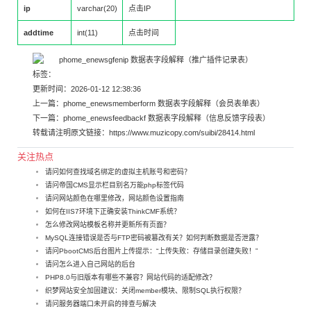
ip
varchar(20)
点击IP
addtime
int(11)
点击时间
标签：
更新时间：2026-01-12 12:38:36
上一篇：
phome_enewsmemberform 数据表字段解释（会员表单表）
下一篇：
phome_enewsfeedbackf 数据表字段解释（信息反馈字段表）
转载请注明原文链接：
https://www.muzicopy.com/suibi/28414.html
关注热点
请问如何查找域名绑定的虚拟主机账号和密码？
请问帝国CMS显示栏目别名万能php标签代码
请问网站颜色在哪里修改，网站颜色设置指南
如何在IIS7环境下正确安装ThinkCMF系统？
怎么修改网站模板名称并更新所有页面？
MySQL连接错误是否与FTP密码被篡改有关？如何判断数据是否泄露？
请问PbootCMS后台图片上传提示：“上传失败：存储目录创建失败！”
请问怎么进入自己网站的后台
PHP8.0与旧版本有哪些不兼容？网站代码的适配修改？
织梦网站安全加固建议：关闭member模块、限制SQL执行权限？
请问服务器端口未开启的排查与解决