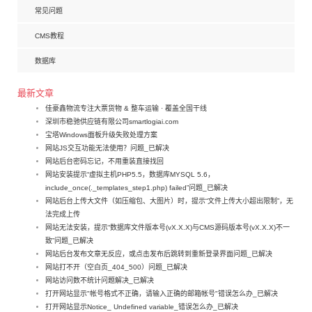
常见问题
CMS教程
数据库
最新文章
佳豪鑫物流专注大票货物 & 整车运输 · 覆盖全国干线
深圳市稳驰供应链有限公司smartlogiai.com
宝塔Windows面板升级失败处理方案
网站JS交互功能无法使用？问题_已解决
网站后台密码忘记，不用重装直接找回
网站安装提示“虚拟主机PHP5.5，数据库MYSQL 5.6，
include_once(._templates_step1.php) failed”问题_已解决
网站后台上传大文件（如压缩包、大图片）时，提示“文件上传大小超出限制”，无
法完成上传
网站无法安装，提示“数据库文件版本号(vX.X.X)与CMS源码版本号(vX.X.X)不一
致”问题_已解决
网站后台发布文章无反应，或点击发布后跳转到重新登录界面问题_已解决
网站打不开（空白页_404_500）问题_已解决
网站访问数不统计问题解决_已解决
打开网站显示"帐号格式不正确，请输入正确的邮箱帐号"错误怎么办_已解决
打开网站显示Notice_ Undefined variable_错误怎么办_已解决