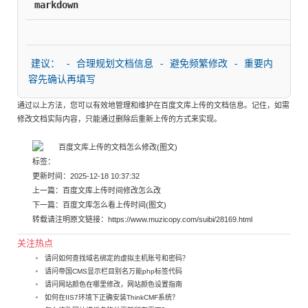
markdown
建议： - 合理规划文档信息 - 避免频繁修改 - 重要内
容先确认再填写
通过以上方法，您可以有效地管理和维护在百度文库上传的文档信息。记住，如需
修改文档实际内容，只能通过删除后重新上传的方式来实现。
标签：
更新时间：2025-12-18 10:37:32
上一篇：
百度文库上传时间修改怎么改
下一篇：
百度文库怎么看上传时间(图文)
转载请注明原文链接：
https://www.muzicopy.com/suibi/28169.html
关注热点
请问如何查找域名绑定的虚拟主机账号和密码？
请问帝国CMS显示栏目别名万能php标签代码
请问网站颜色在哪里修改，网站颜色设置指南
如何在IIS7环境下正确安装ThinkCMF系统？