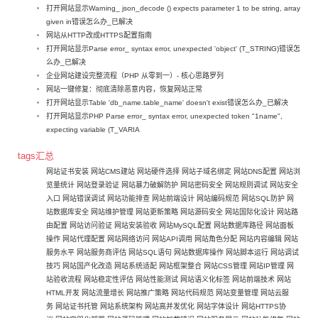
打开网站显示Warning_ json_decode () expects parameter 1 to be string, array
given in错误怎么办_已解决
网站从HTTP改成HTTPS配置指南
打开网站显示Parse error_ syntax error, unexpected 'object' (T_STRING)错误怎
么办_已解决
企业网站建设完整流程（PHP 从零到一）- 核心思路罗列
网站一键修复：彻底清除恶意内容，恢复网站正常
打开网站显示Table 'db_name.table_name' doesn't exist错误怎么办_已解决
打开网站显示PHP Parse error_ syntax error, unexpected token "1name",
expecting variable (T_VARIA
tags汇总
网站证书安装
网站CMS建站
网站硬件选择
网站子域名绑定
网站DNS配置
网站浏
览量统计
网站登录验证
网站暴力破解防护
网站密码安全
网站规则调试
网站安全
入口
网站错误调试
网站功能排查
网站前端设计
网站编码规范
网站SQL防护
网
站数据库安全
网站维护管理
网站更新策略
网站源码安全
网站国际化设计
网站路
由配置
网站访问验证
网站安装验收
网站MySQL配置
网站数据库路径
网站面板
操作
网站代理配置
网站网络访问
网站API调用
网站角色分配
网站内容编辑
网站
服务水平
网站服务商评估
网站SQL语句
网站数据库操作
网站脚本运行
网站调试
技巧
网站国产化改造
网站系统适配
网站框架整合
网站CSS管理
网站IP管理
网
站验收流程
网站稳定性评估
网站性能测试
网站语义化标签
网站前端技术
网站
HTML开发
网站流量增长
网站推广策略
网站代码规范
网站变量管理
网站云服
务
网站证书托管
网站系统架构
网站高并发优化
网站字体设计
网站HTTPS协