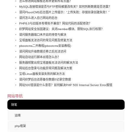
怎么修改网站模板名称并更新所有页面？
MySQL连接错误是否与FTP密码被篡改有关？如何判断数据是否泄露？
请问PbootCMS后台图片上传提示：“上传失败：存储目录创建失败！”
请问怎么进入自己网站的后台
PHP8.0与旧版本有哪些不兼容？网站代码的适配修改？
织梦网站安全加固建议：关闭member模块、限制SQL执行权限？
请问服务器端口未开启的排查与解决
宝塔面板无法访问的常见问题及修复方法
pbootcms二开教程(pbootcms安装教程)
请问网站升级数据迁移之后无法访问
网站自动运行脚本出错怎么办？
服务器频繁出现宝塔面板无法访问的解决方法
网站后台登录与功能异常问题及解决方案
宝塔Linux面板安装失败的解决方法
请问织梦后台还原备份数据0记录空数据
网站500错误是什么意思？如何解决PHP 500 Internal Server Error报错
网站导航
随笔
运维
php框架