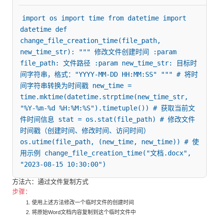
import os import time from datetime import 
datetime def 
change_file_creation_time(file_path, 
new_time_str): """ 修改文件创建时间 :param 
file_path: 文件路径 :param new_time_str: 目标时
间字符串，格式："YYYY-MM-DD HH:MM:SS" """ # 将时
间字符串转换为时间戳 new_time = 
time.mktime(datetime.strptime(new_time_str, 
"%Y-%m-%d %H:%M:%S").timetuple()) # 获取当前文
件时间信息 stat = os.stat(file_path) # 修改文件
时间戳（创建时间、修改时间、访问时间） 
os.utime(file_path, (new_time, new_time)) # 使
用示例 change_file_creation_time("文档.docx", 
"2023-08-15 10:30:00")
方法六：通过文件复制方式
步骤：
使用上述方法修改一个临时文件的创建时间
将原始Word文档内容复制到这个临时文件中