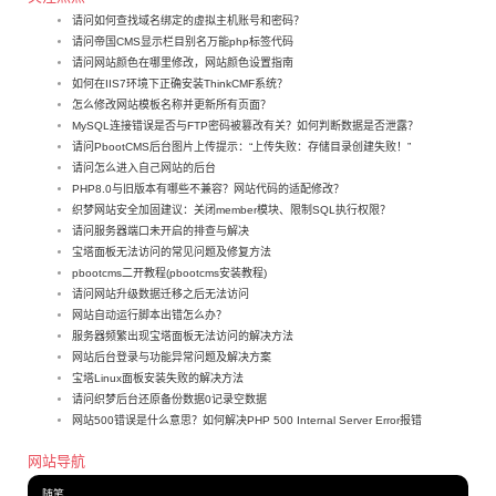
请问如何查找域名绑定的虚拟主机账号和密码？
请问帝国CMS显示栏目别名万能php标签代码
请问网站颜色在哪里修改，网站颜色设置指南
如何在IIS7环境下正确安装ThinkCMF系统？
怎么修改网站模板名称并更新所有页面？
MySQL连接错误是否与FTP密码被篡改有关？如何判断数据是否泄露？
请问PbootCMS后台图片上传提示：“上传失败：存储目录创建失败！”
请问怎么进入自己网站的后台
PHP8.0与旧版本有哪些不兼容？网站代码的适配修改？
织梦网站安全加固建议：关闭member模块、限制SQL执行权限？
请问服务器端口未开启的排查与解决
宝塔面板无法访问的常见问题及修复方法
pbootcms二开教程(pbootcms安装教程)
请问网站升级数据迁移之后无法访问
网站自动运行脚本出错怎么办？
服务器频繁出现宝塔面板无法访问的解决方法
网站后台登录与功能异常问题及解决方案
宝塔Linux面板安装失败的解决方法
请问织梦后台还原备份数据0记录空数据
网站500错误是什么意思？如何解决PHP 500 Internal Server Error报错
网站导航
随笔