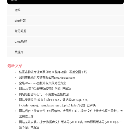
运维
php框架
常见问题
CMS教程
数据库
最新文章
佳豪鑫物流专注大票货物 & 整车运输 · 覆盖全国干线
深圳市稳驰供应链有限公司smartlogiai.com
宝塔Windows面板升级失败处理方案
网站JS交互功能无法使用？问题_已解决
网站后台密码忘记，不用重装直接找回
网站安装提示“虚拟主机PHP5.5，数据库MYSQL 5.6，
include_once(._templates_step1.php) failed”问题_已解决
网站后台上传大文件（如压缩包、大图片）时，提示“文件上传大小超出限制”，无
法完成上传
网站无法安装，提示“数据库文件版本号(vX.X.X)与CMS源码版本号(vX.X.X)不一
致”问题_已解决