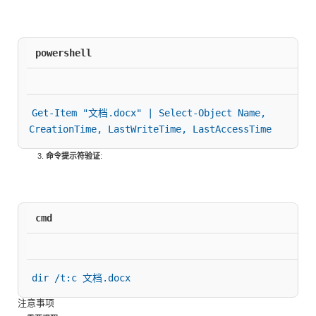
powershell
Get-Item "文档.docx" | Select-Object Name, 
CreationTime, LastWriteTime, LastAccessTime
命令提示符验证
:
cmd
dir /t:c 文档.docx
注意事项