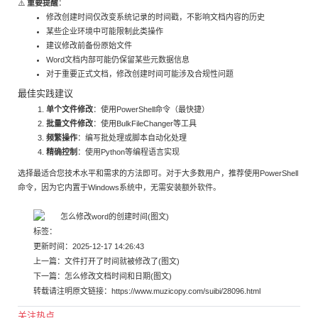
⚠️
重要提醒
：
修改创建时间仅改变系统记录的时间戳，不影响文档内容的历史
某些企业环境中可能限制此类操作
建议修改前备份原始文件
Word文档内部可能仍保留某些元数据信息
对于重要正式文档，修改创建时间可能涉及合规性问题
最佳实践建议
单个文件修改
：使用PowerShell命令（最快捷）
批量文件修改
：使用BulkFileChanger等工具
频繁操作
：编写批处理或脚本自动化处理
精确控制
：使用Python等编程语言实现
选择最适合您技术水平和需求的方法即可。对于大多数用户，推荐使用PowerShell
命令，因为它内置于Windows系统中，无需安装额外软件。
标签：
更新时间：2025-12-17 14:26:43
上一篇：
文件打开了时间就被修改了(图文)
下一篇：
怎么修改文档时间和日期(图文)
转载请注明原文链接：
https://www.muzicopy.com/suibi/28096.html
关注热点