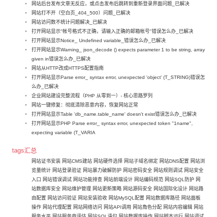
网站后台发布文章无反应，或点击发布后跳转到重新登录界面问题_已解决
网站打不开（空白页_404_500）问题_已解决
网站访问数不统计问题解决_已解决
打开网站显示"帐号格式不正确，请输入正确的邮箱帐号"错误怎么办_已解决
打开网站显示Notice_ Undefined variable_错误怎么办_已解决
打开网站显示Warning_ json_decode () expects parameter 1 to be string, array
given in错误怎么办_已解决
网站从HTTP改成HTTPS配置指南
打开网站显示Parse error_ syntax error, unexpected 'object' (T_STRING)错误怎
么办_已解决
企业网站建设完整流程（PHP 从零到一）- 核心思路罗列
网站一键修复：彻底清除恶意内容，恢复网站正常
打开网站显示Table 'db_name.table_name' doesn't exist错误怎么办_已解决
打开网站显示PHP Parse error_ syntax error, unexpected token "1name",
expecting variable (T_VARIA
tags汇总
网站证书安装
网站CMS建站
网站硬件选择
网站子域名绑定
网站DNS配置
网站浏
览量统计
网站登录验证
网站暴力破解防护
网站密码安全
网站规则调试
网站安全
入口
网站错误调试
网站功能排查
网站前端设计
网站编码规范
网站SQL防护
网
站数据库安全
网站维护管理
网站更新策略
网站源码安全
网站国际化设计
网站路
由配置
网站访问验证
网站安装验收
网站MySQL配置
网站数据库路径
网站面板
操作
网站代理配置
网站网络访问
网站API调用
网站角色分配
网站内容编辑
网站
服务水平
网站服务商评估
网站SQL语句
网站数据库操作
网站脚本运行
网站调试