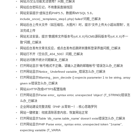
网站JS交互功能无法使用？问题_已解决
网站后台密码忘记，不用重装直接找回
网站安装提示“虚拟主机PHP5.5，数据库MYSQL 5.6，
include_once(._templates_step1.php) failed”问题_已解决
网站后台上传大文件（如压缩包、大图片）时，提示“文件上传大小超出限制”，无
法完成上传
网站无法安装，提示“数据库文件版本号(vX.X.X)与CMS源码版本号(vX.X.X)不一
致”问题_已解决
网站后台发布文章无反应，或点击发布后跳转到重新登录界面问题_已解决
网站打不开（空白页_404_500）问题_已解决
网站访问数不统计问题解决_已解决
打开网站显示"帐号格式不正确，请输入正确的邮箱帐号"错误怎么办_已解决
打开网站显示Notice_ Undefined variable_错误怎么办_已解决
打开网站显示Warning_ json_decode () expects parameter 1 to be string, array
given in错误怎么办_已解决
网站从HTTP改成HTTPS配置指南
打开网站显示Parse error_ syntax error, unexpected 'object' (T_STRING)错误怎
么办_已解决
企业网站建设完整流程（PHP 从零到一）- 核心思路罗列
网站一键修复：彻底清除恶意内容，恢复网站正常
打开网站显示Table 'db_name.table_name' doesn't exist错误怎么办_已解决
打开网站显示PHP Parse error_ syntax error, unexpected token "1name",
expecting variable (T_VARIA