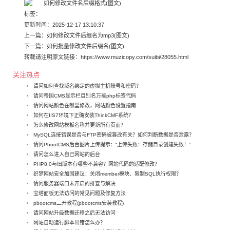
标签：
更新时间：2025-12-17 13:10:37
上一篇：
如何修改文件后缀名为mp3(图文)
下一篇：
如何批量修改文件后缀名(图文)
转载请注明原文链接：
https://www.muzicopy.com/suibi/28055.html
关注热点
请问如何查找域名绑定的虚拟主机账号和密码？
请问帝国CMS显示栏目别名万能php标签代码
请问网站颜色在哪里修改，网站颜色设置指南
如何在IIS7环境下正确安装ThinkCMF系统？
怎么修改网站模板名称并更新所有页面？
MySQL连接错误是否与FTP密码被篡改有关？如何判断数据是否泄露？
请问PbootCMS后台图片上传提示：“上传失败：存储目录创建失败！”
请问怎么进入自己网站的后台
PHP8.0与旧版本有哪些不兼容？网站代码的适配修改？
织梦网站安全加固建议：关闭member模块、限制SQL执行权限？
请问服务器端口未开启的排查与解决
宝塔面板无法访问的常见问题及修复方法
pbootcms二开教程(pbootcms安装教程)
请问网站升级数据迁移之后无法访问
网站自动运行脚本出错怎么办？