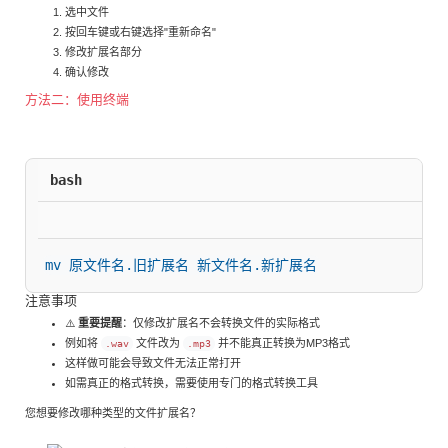
选中文件
按回车键或右键选择"重新命名"
修改扩展名部分
确认修改
方法二：使用终端
bash
mv 原文件名.旧扩展名 新文件名.新扩展名
注意事项
⚠️
重要提醒
：仅修改扩展名不会转换文件的实际格式
例如将
文件改为
并不能真正转换为MP3格式
.wav
.mp3
这样做可能会导致文件无法正常打开
如需真正的格式转换，需要使用专门的格式转换工具
您想要修改哪种类型的文件扩展名？