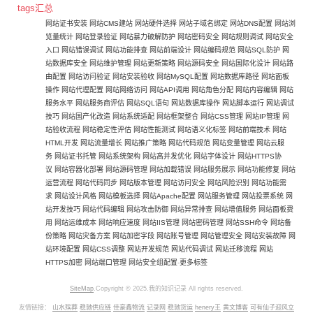
tags汇总
网站证书安装
网站CMS建站
网站硬件选择
网站子域名绑定
网站DNS配置
网站浏
览量统计
网站登录验证
网站暴力破解防护
网站密码安全
网站规则调试
网站安全
入口
网站错误调试
网站功能排查
网站前端设计
网站编码规范
网站SQL防护
网
站数据库安全
网站维护管理
网站更新策略
网站源码安全
网站国际化设计
网站路
由配置
网站访问验证
网站安装验收
网站MySQL配置
网站数据库路径
网站面板
操作
网站代理配置
网站网络访问
网站API调用
网站角色分配
网站内容编辑
网站
服务水平
网站服务商评估
网站SQL语句
网站数据库操作
网站脚本运行
网站调试
技巧
网站国产化改造
网站系统适配
网站框架整合
网站CSS管理
网站IP管理
网
站验收流程
网站稳定性评估
网站性能测试
网站语义化标签
网站前端技术
网站
HTML开发
网站流量增长
网站推广策略
网站代码规范
网站变量管理
网站云服
务
网站证书托管
网站系统架构
网站高并发优化
网站字体设计
网站HTTPS协
议
网站容器化部署
网站源码管理
网站加载错误
网站服务展示
网站功能修复
网站
运营流程
网站代码同步
网站版本管理
网站访问安全
网站风险识别
网站功能需
求
网站设计风格
网站模板选择
网站Apache配置
网站服务管理
网站投票系统
网
站开发技巧
网站代码编辑
网站攻击防御
网站异常排查
网站增值服务
网站面板费
用
网站运维成本
网站响应速度
网站IIS管理
网站密码管理
网站SSH命令
网站备
份策略
网站灾备方案
网站加密字段
网站账号管理
网站管理安全
网站安装故障
网
站环境配置
网站CSS调整
网站开发规范
网站代码调试
网站迁移流程
网站
HTTPS加密
网站端口管理
网站安全组配置
-
更多标签
SiteMap
.Copyright © 2025.我的知识记录 All rights reserved.
友情链接：
山水殡葬
稳驰供应链
佳豪鑫物流
记录网
稳驰货运
henery王
黄文博客
可有仙子迎风立