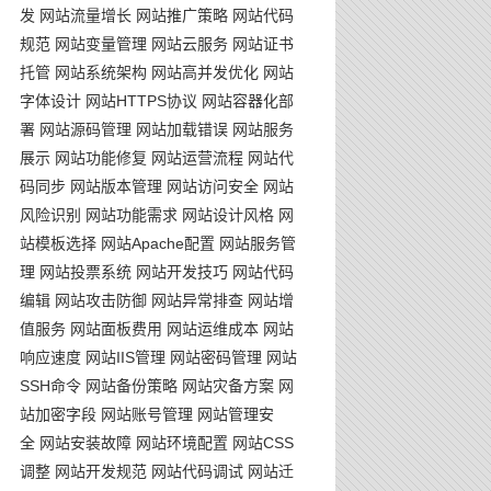
发
网站流量增长
网站推广策略
网站代码
规范
网站变量管理
网站云服务
网站证书
托管
网站系统架构
网站高并发优化
网站
字体设计
网站HTTPS协议
网站容器化部
署
网站源码管理
网站加载错误
网站服务
展示
网站功能修复
网站运营流程
网站代
码同步
网站版本管理
网站访问安全
网站
风险识别
网站功能需求
网站设计风格
网
站模板选择
网站Apache配置
网站服务管
理
网站投票系统
网站开发技巧
网站代码
编辑
网站攻击防御
网站异常排查
网站增
值服务
网站面板费用
网站运维成本
网站
响应速度
网站IIS管理
网站密码管理
网站
SSH命令
网站备份策略
网站灾备方案
网
站加密字段
网站账号管理
网站管理安
全
网站安装故障
网站环境配置
网站CSS
调整
网站开发规范
网站代码调试
网站迁