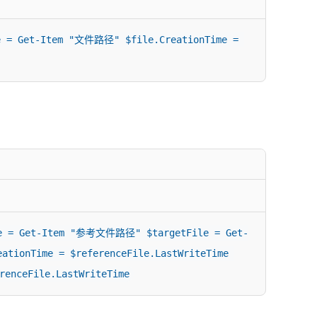
et-Item "文件路径" $file.CreationTime = 
= Get-Item "参考文件路径" $targetFile = Get-
ionTime = $referenceFile.LastWriteTime 
renceFile.LastWriteTime