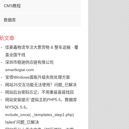
CMS教程
数据库
新文章
佳豪鑫物流专注大票货物 & 整车运输 · 覆
盖全国干线
深圳市稳驰供应链有限公司
smartlogiai.com
宝塔Windows面板升级失败处理方案
网站JS交互功能无法使用？问题_已解决
网站后台密码忘记，不用重装直接找回
网站安装提示“虚拟主机PHP5.5，数据库
MYSQL 5.6，
include_once(._templates_step1.php)
failed”问题_已解决