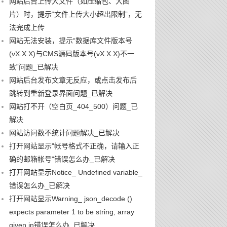
网站后台上传大文件（如压缩包、大图
片）时，提示“文件上传大小超出限制”，无
法完成上传
网站无法安装，提示“数据库文件版本号
(vX.X.X)与CMS源码版本号(vX.X.X)不一
致”问题_已解决
网站后台发布文章无反应，或点击发布后
跳转到重新登录界面问题_已解决
网站打不开（空白页_404_500）问题_已
解决
网站访问数不统计问题解决_已解决
打开网站显示"帐号格式不正确，请输入正
确的邮箱帐号"错误怎么办_已解决
打开网站显示Notice_ Undefined variable_
错误怎么办_已解决
打开网站显示Warning_ json_decode ()
expects parameter 1 to be string, array
given in错误怎么办_已解决