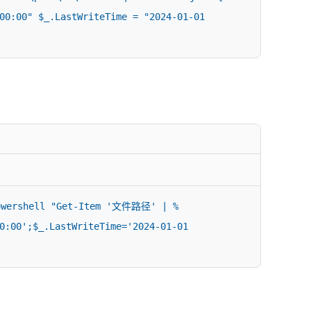
00:00" $_.LastWriteTime = "2024-01-01 
rshell "Get-Item '文件路径' | %
0:00';$_.LastWriteTime='2024-01-01 