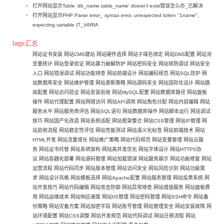
打开网站显示Table 'db_name.table_name' doesn't exist错误怎么办_已解决
打开网站显示PHP Parse error_ syntax error, unexpected token "1name",
expecting variable (T_VARIA
tags汇总
网站证书安装
网站CMS建站
网站硬件选择
网站子域名绑定
网站DNS配置
网站浏
览量统计
网站登录验证
网站暴力破解防护
网站密码安全
网站规则调试
网站安全
入口
网站错误调试
网站功能排查
网站前端设计
网站编码规范
网站SQL防护
网
站数据库安全
网站维护管理
网站更新策略
网站源码安全
网站国际化设计
网站路
由配置
网站访问验证
网站安装验收
网站MySQL配置
网站数据库路径
网站面板
操作
网站代理配置
网站网络访问
网站API调用
网站角色分配
网站内容编辑
网站
服务水平
网站服务商评估
网站SQL语句
网站数据库操作
网站脚本运行
网站调试
技巧
网站国产化改造
网站系统适配
网站框架整合
网站CSS管理
网站IP管理
网
站验收流程
网站稳定性评估
网站性能测试
网站语义化标签
网站前端技术
网站
HTML开发
网站流量增长
网站推广策略
网站代码规范
网站变量管理
网站云服
务
网站证书托管
网站系统架构
网站高并发优化
网站字体设计
网站HTTPS协
议
网站容器化部署
网站源码管理
网站加载错误
网站服务展示
网站功能修复
网站
运营流程
网站代码同步
网站版本管理
网站访问安全
网站风险识别
网站功能需
求
网站设计风格
网站模板选择
网站Apache配置
网站服务管理
网站投票系统
网
站开发技巧
网站代码编辑
网站攻击防御
网站异常排查
网站增值服务
网站面板费
用
网站运维成本
网站响应速度
网站IIS管理
网站密码管理
网站SSH命令
网站备
份策略
网站灾备方案
网站加密字段
网站账号管理
网站管理安全
网站安装故障
网
站环境配置
网站CSS调整
网站开发规范
网站代码调试
网站迁移流程
网站