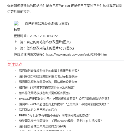
你是如何搭建你的网站的？是自己写的HTML还是使用了某种平台？这样我可以提
供更具体的指导。
标签：
更新时间：2025-12-16 09:41:25
上一篇：
自己的网站怎么修改图片(图文)
下一篇：
怎么修改网站上的图片尺寸(图文)
转载请注明原文链接：
https://www.muzicopy.com/suibi/27849.html
关注热点
请问如何查找域名绑定的虚拟主机账号和密码？
请问帝国CMS显示栏目别名万能php标签代码
请问网站颜色在哪里修改，网站颜色设置指南
如何在IIS7环境下正确安装ThinkCMF系统？
怎么修改网站模板名称并更新所有页面？
MySQL连接错误是否与FTP密码被篡改有关？如何判断数据是否泄露？
请问PbootCMS后台图片上传提示：“上传失败：存储目录创建失败！”
请问怎么进入自己网站的后台
PHP8.0与旧版本有哪些不兼容？网站代码的适配修改？
织梦网站安全加固建议：关闭member模块、限制SQL执行权限？
请问服务器端口未开启的排查与解决