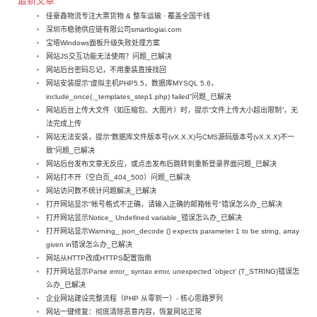
最新文章
佳豪鑫物流专注大票货物 & 整车运输 · 覆盖全国干线
深圳市稳驰供应链有限公司smartlogiai.com
宝塔Windows面板升级失败处理方案
网站JS交互功能无法使用？问题_已解决
网站后台密码忘记，不用重装直接找回
网站安装提示“虚拟主机PHP5.5，数据库MYSQL 5.6，
include_once(._templates_step1.php) failed”问题_已解决
网站后台上传大文件（如压缩包、大图片）时，提示“文件上传大小超出限制”，无
法完成上传
网站无法安装，提示“数据库文件版本号(vX.X.X)与CMS源码版本号(vX.X.X)不一
致”问题_已解决
网站后台发布文章无反应，或点击发布后跳转到重新登录界面问题_已解决
网站打不开（空白页_404_500）问题_已解决
网站访问数不统计问题解决_已解决
打开网站显示"帐号格式不正确，请输入正确的邮箱帐号"错误怎么办_已解决
打开网站显示Notice_ Undefined variable_错误怎么办_已解决
打开网站显示Warning_ json_decode () expects parameter 1 to be string, array
given in错误怎么办_已解决
网站从HTTP改成HTTPS配置指南
打开网站显示Parse error_ syntax error, unexpected 'object' (T_STRING)错误怎
么办_已解决
企业网站建设完整流程（PHP 从零到一）- 核心思路罗列
网站一键修复：彻底清除恶意内容，恢复网站正常