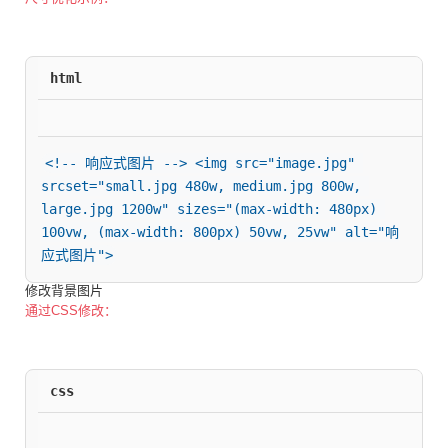
html
<!-- 响应式图片 --> <img src="image.jpg" 
srcset="small.jpg 480w, medium.jpg 800w, 
large.jpg 1200w" sizes="(max-width: 480px) 
100vw, (max-width: 800px) 50vw, 25vw" alt="响
应式图片">
修改背景图片
通过CSS修改：
css