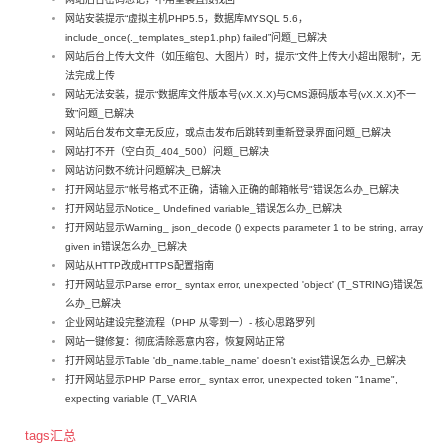
网站安装提示“虚拟主机PHP5.5，数据库MYSQL 5.6，
include_once(._templates_step1.php) failed”问题_已解决
网站后台上传大文件（如压缩包、大图片）时，提示“文件上传大小超出限制”，无
法完成上传
网站无法安装，提示“数据库文件版本号(vX.X.X)与CMS源码版本号(vX.X.X)不一
致”问题_已解决
网站后台发布文章无反应，或点击发布后跳转到重新登录界面问题_已解决
网站打不开（空白页_404_500）问题_已解决
网站访问数不统计问题解决_已解决
打开网站显示"帐号格式不正确，请输入正确的邮箱帐号"错误怎么办_已解决
打开网站显示Notice_ Undefined variable_错误怎么办_已解决
打开网站显示Warning_ json_decode () expects parameter 1 to be string, array
given in错误怎么办_已解决
网站从HTTP改成HTTPS配置指南
打开网站显示Parse error_ syntax error, unexpected 'object' (T_STRING)错误怎
么办_已解决
企业网站建设完整流程（PHP 从零到一）- 核心思路罗列
网站一键修复：彻底清除恶意内容，恢复网站正常
打开网站显示Table 'db_name.table_name' doesn't exist错误怎么办_已解决
打开网站显示PHP Parse error_ syntax error, unexpected token "1name",
expecting variable (T_VARIA
tags汇总