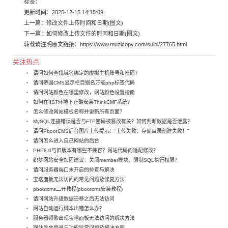
标签：
更新时间：2025-12-15 14:15:09
上一篇：
修改文件上传时间和日期(图文)
下一篇：
如何修改上传文件的时间和日期(图文)
转载请注明原文链接：
https://www.muzicopy.com/suibi/27765.html
关注热点
请问如何查找域名绑定的虚拟主机账号和密码？
请问帝国CMS显示栏目别名万能php标签代码
请问网站颜色在哪里修改，网站颜色设置指南
如何在IIS7环境下正确安装ThinkCMF系统？
怎么修改网站模板名称并更新所有页面？
MySQL连接错误是否与FTP密码被篡改有关？如何判断数据是否泄露？
请问PbootCMS后台图片上传提示：“上传失败：存储目录创建失败！”
请问怎么进入自己网站的后台
PHP8.0与旧版本有哪些不兼容？网站代码的适配修改？
织梦网站安全加固建议：关闭member模块、限制SQL执行权限？
请问服务器端口未开启的排查与解决
宝塔面板无法访问的常见问题及修复方法
pbootcms二开教程(pbootcms安装教程)
请问网站升级数据迁移之后无法访问
网站自动运行脚本出错怎么办？
服务器频繁出现宝塔面板无法访问的解决方法
网站后台登录与功能异常问题及解决方案