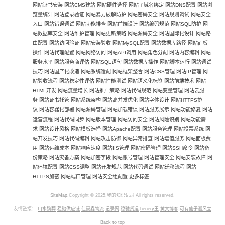
网站证书安装
网站CMS建站
网站硬件选择
网站子域名绑定
网站DNS配置
网站浏
览量统计
网站登录验证
网站暴力破解防护
网站密码安全
网站规则调试
网站安全
入口
网站错误调试
网站功能排查
网站前端设计
网站编码规范
网站SQL防护
网
站数据库安全
网站维护管理
网站更新策略
网站源码安全
网站国际化设计
网站路
由配置
网站访问验证
网站安装验收
网站MySQL配置
网站数据库路径
网站面板
操作
网站代理配置
网站网络访问
网站API调用
网站角色分配
网站内容编辑
网站
服务水平
网站服务商评估
网站SQL语句
网站数据库操作
网站脚本运行
网站调试
技巧
网站国产化改造
网站系统适配
网站框架整合
网站CSS管理
网站IP管理
网
站验收流程
网站稳定性评估
网站性能测试
网站语义化标签
网站前端技术
网站
HTML开发
网站流量增长
网站推广策略
网站代码规范
网站变量管理
网站云服
务
网站证书托管
网站系统架构
网站高并发优化
网站字体设计
网站HTTPS协
议
网站容器化部署
网站源码管理
网站加载错误
网站服务展示
网站功能修复
网站
运营流程
网站代码同步
网站版本管理
网站访问安全
网站风险识别
网站功能需
求
网站设计风格
网站模板选择
网站Apache配置
网站服务管理
网站投票系统
网
站开发技巧
网站代码编辑
网站攻击防御
网站异常排查
网站增值服务
网站面板费
用
网站运维成本
网站响应速度
网站IIS管理
网站密码管理
网站SSH命令
网站备
份策略
网站灾备方案
网站加密字段
网站账号管理
网站管理安全
网站安装故障
网
站环境配置
网站CSS调整
网站开发规范
网站代码调试
网站迁移流程
网站
HTTPS加密
网站端口管理
网站安全组配置
-
更多标签
SiteMap
.Copyright © 2025.我的知识记录 All rights reserved.
友情链接：
山水殡葬
稳驰供应链
佳豪鑫物流
记录网
稳驰货运
henery王
黄文博客
可有仙子迎风立
Back to top