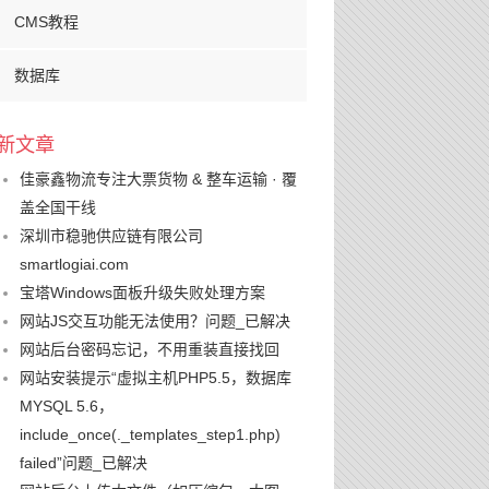
CMS教程
数据库
新文章
佳豪鑫物流专注大票货物 & 整车运输 · 覆
盖全国干线
深圳市稳驰供应链有限公司
smartlogiai.com
宝塔Windows面板升级失败处理方案
网站JS交互功能无法使用？问题_已解决
网站后台密码忘记，不用重装直接找回
网站安装提示“虚拟主机PHP5.5，数据库
MYSQL 5.6，
include_once(._templates_step1.php)
failed”问题_已解决