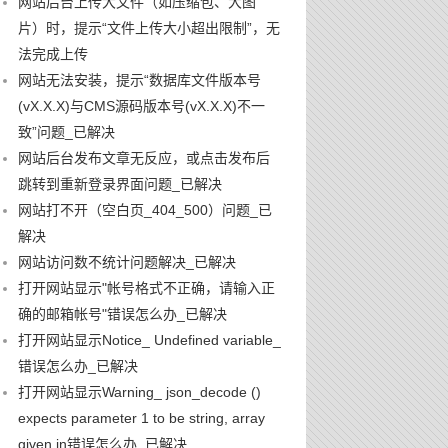
网站后台上传大文件（如压缩包、大图
片）时，提示“文件上传大小超出限制”，无
法完成上传
网站无法安装，提示“数据库文件版本号
(vX.X.X)与CMS源码版本号(vX.X.X)不一
致”问题_已解决
网站后台发布文章无反应，或点击发布后
跳转到重新登录界面问题_已解决
网站打不开（空白页_404_500）问题_已
解决
网站访问数不统计问题解决_已解决
打开网站显示"帐号格式不正确，请输入正
确的邮箱帐号"错误怎么办_已解决
打开网站显示Notice_ Undefined variable_
错误怎么办_已解决
打开网站显示Warning_ json_decode ()
expects parameter 1 to be string, array
given in错误怎么办_已解决