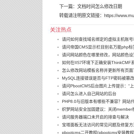
下一篇：
文档时间怎么修改日期
转载请注明原文链接：
https://www.mu
关注热点
请问如何查找域名绑定的虚拟主机账号
请问帝国CMS显示栏目别名万能php标
请问网站颜色在哪里修改，网站颜色设
如何在IIS7环境下正确安装ThinkCMF
怎么修改网站模板名称并更新所有页面
MySQL连接错误是否与FTP密码被
请问PbootCMS后台图片上传提示：
请问怎么进入自己网站的后台
PHP8.0与旧版本有哪些不兼容？网站
织梦网站安全加固建议：关闭member
请问服务器端口未开启的排查与解决
宝塔面板无法访问的常见问题及修复方
pbootcms二开教程(pbootcms安装教程