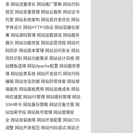
发
网站流量增长
网站推广策略
网站代码
规范
网站变量管理
网站云服务
网站证书
托管
网站系统架构
网站高并发优化
网站
字体设计
网站HTTPS协议
网站容器化部
署
网站源码管理
网站加载错误
网站服务
展示
网站功能修复
网站运营流程
网站代
码同步
网站版本管理
网站访问安全
网站
风险识别
网站功能需求
网站设计风格
网
站模板选择
网站Apache配置
网站服务管
理
网站投票系统
网站开发技巧
网站代码
编辑
网站攻击防御
网站异常排查
网站增
值服务
网站面板费用
网站运维成本
网站
响应速度
网站IIS管理
网站密码管理
网站
SSH命令
网站备份策略
网站灾备方案
网
站加密字段
网站账号管理
网站管理安
全
网站安装故障
网站环境配置
网站CSS
调整
网站开发规范
网站代码调试
网站迁