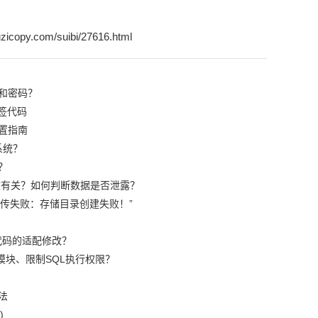
zicopy.com/suibi/27616.html
和密码？
签代码
置指南
系统？
？
篡改有关？如何判断数据是否泄露？
“上传失败：存储目录创建失败！”
代码的适配修改？
模块、限制SQL执行权限？
法
)