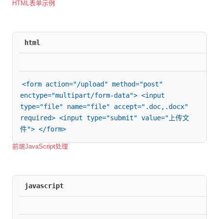
HTML表单示例
html
<form action="/upload" method="post" 
enctype="multipart/form-data"> <input 
type="file" name="file" accept=".doc,.docx" 
required> <input type="submit" value="上传文
件"> </form>
前端JavaScript处理
javascript