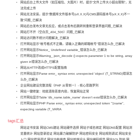
网站后台上传大文件（如压缩包、大图片）时，提示“文件上传大小超出限制”，无
法完成上传
网站无法安装，提示“数据库文件版本号(vX.X.X)与CMS源码版本号(vX.X.X)不一
致”问题_已解决
网站后台发布文章无反应，或点击发布后跳转到重新登录界面问题_已解决
网站打不开（空白页_404_500）问题_已解决
网站访问数不统计问题解决_已解决
打开网站显示"帐号格式不正确，请输入正确的邮箱帐号"错误怎么办_已解决
打开网站显示Notice_ Undefined variable_错误怎么办_已解决
打开网站显示Warning_ json_decode () expects parameter 1 to be string, array
given in错误怎么办_已解决
网站从HTTP改成HTTPS配置指南
打开网站显示Parse error_ syntax error, unexpected 'object' (T_STRING)错误怎
么办_已解决
企业网站建设完整流程（PHP 从零到一）- 核心思路罗列
网站一键修复：彻底清除恶意内容，恢复网站正常
打开网站显示Table 'db_name.table_name' doesn't exist错误怎么办_已解决
打开网站显示PHP Parse error_ syntax error, unexpected token "1name",
expecting variable (T_VARIA
tags汇总
网站证书安装
网站CMS建站
网站硬件选择
网站子域名绑定
网站DNS配置
网站浏
览量统计
网站登录验证
网站暴力破解防护
网站密码安全
网站规则调试
网站安全
入口
网站错误调试
网站功能排查
网站前端设计
网站编码规范
网站SQL防护
网