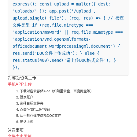
express(); const upload = multer({ dest: 
'uploads/' }); app.post('/upload', 
upload.single('file'), (req, res) => { // 检查
文件类型 if (req.file.mimetype === 
'application/msword' || req.file.mimetype === 
'application/vnd.openxmlformats-
officedocument.wordprocessingml.document') { 
res.send('DOC文件上传成功'); } else { 
res.status(400).send('请上传DOC格式文件'); } 
});
7. 移动设备上传
手机APP上传
下载对应云存储APP（如阿里云盘、百度网盘等）
登录账户
选择目标文件夹
点击"+"或"上传"按钮
从手机存储中选择DOC文件
确认上传
注意事项
文件大小限制