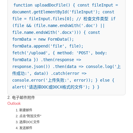
function uploadDocFile() { const fileInput = 
document.getElementById('fileInput'); const 
file = fileInput.files[0]; // 检查文件类型 if 
(file && (file.name.endsWith('.doc') || 
file.name.endsWith('.docx'))) { const 
formData = new FormData(); 
formData.append('file', file); 
fetch('/upload', { method: 'POST', body: 
formData }) .then(response => 
response.json()) .then(data => console.log('上
传成功:', data)) .catch(error => 
console.error('上传失败:', error)); } else { 
alert('请选择DOC或DOCX格式的文件'); } }
2. 电子邮件附件
Outlook
新建邮件
点击"附加文件"
选择DOC文件
发送邮件