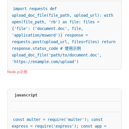
import requests def 
upload_doc_file(file_path, upload_url): with 
open(file_path, 'rb') as file: files = 
{'file': ('document.doc', file, 
'application/msword')} response = 
requests.post(upload_url, files=files) return 
response.status_code # 使用示例 
upload_doc_file('path/to/document.doc', 
'https://example.com/upload')
Node.js示例
javascript
const multer = require('multer'); const 
express = require('express'); const app = 