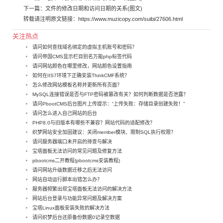
下一篇：
文件的修改日期和访问日期的关系(图文)
转载请注明原文链接：
https://www.muzicopy.com/suibi/27606.html
关注热点
请问如何查找域名绑定的虚拟主机账号和密码？
请问帝国CMS显示栏目别名万能php标签代码
请问网站颜色在哪里修改，网站颜色设置指南
如何在IIS7环境下正确安装ThinkCMF系统？
怎么修改网站模板名称并更新所有页面？
MySQL连接错误是否与FTP密码被篡改有关？如何判断数据是否泄露？
请问PbootCMS后台图片上传提示：“上传失败：存储目录创建失败！”
请问怎么进入自己网站的后台
PHP8.0与旧版本有哪些不兼容？网站代码的适配修改？
织梦网站安全加固建议：关闭member模块、限制SQL执行权限？
请问服务器端口未开启的排查与解决
宝塔面板无法访问的常见问题及修复方法
pbootcms二开教程(pbootcms安装教程)
请问网站升级数据迁移之后无法访问
网站自动运行脚本出错怎么办？
服务器频繁出现宝塔面板无法访问的解决方法
网站后台登录与功能异常问题及解决方案
宝塔Linux面板安装失败的解决方法
请问织梦后台还原备份数据0记录空数据