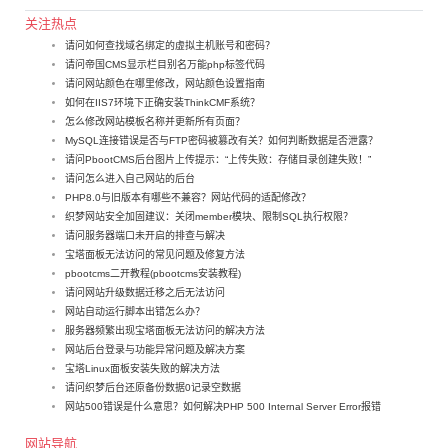
关注热点
请问如何查找域名绑定的虚拟主机账号和密码？
请问帝国CMS显示栏目别名万能php标签代码
请问网站颜色在哪里修改，网站颜色设置指南
如何在IIS7环境下正确安装ThinkCMF系统？
怎么修改网站模板名称并更新所有页面？
MySQL连接错误是否与FTP密码被篡改有关？如何判断数据是否泄露？
请问PbootCMS后台图片上传提示：“上传失败：存储目录创建失败！”
请问怎么进入自己网站的后台
PHP8.0与旧版本有哪些不兼容？网站代码的适配修改？
织梦网站安全加固建议：关闭member模块、限制SQL执行权限？
请问服务器端口未开启的排查与解决
宝塔面板无法访问的常见问题及修复方法
pbootcms二开教程(pbootcms安装教程)
请问网站升级数据迁移之后无法访问
网站自动运行脚本出错怎么办？
服务器频繁出现宝塔面板无法访问的解决方法
网站后台登录与功能异常问题及解决方案
宝塔Linux面板安装失败的解决方法
请问织梦后台还原备份数据0记录空数据
网站500错误是什么意思？如何解决PHP 500 Internal Server Error报错
网站导航