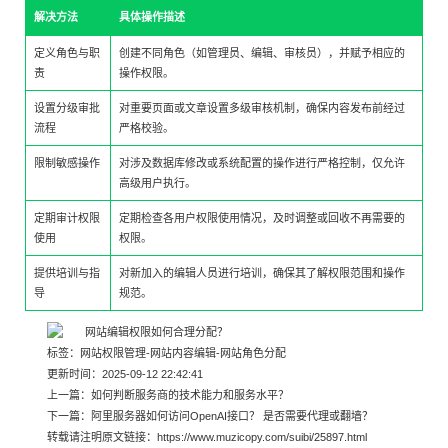
解决方法
具体操作描述
定义角色与职
创建不同角色（如管理员、编辑、审核员），并赋予相应的
责
操作权限。
设置分级审批
对重要页面或文章设置多级审核机制，确保内容发布前经过
流程
严格校验。
限制敏感操作
对涉及数据库修改或系统配置的操作进行严格控制，仅允许
高级用户执行。
定期审计权限
定期检查各用户权限使用情况，及时调整或回收不再需要的
使用
权限。
提供培训与指
对新加入的编辑人员进行培训，确保其了解权限范围和操作
导
规范。
标签：
网站权限管理
-
网站内容编辑
-
网站角色分配
更新时间：2025-09-12 22:42:41
上一篇：
如何判断服务商的技术能力和服务水平？
下一篇：
阿里服务器如何访问OpenAI接口？ 是否需要代理或翻墙？
转载请注明原文链接：
https://www.muzicopy.com/suibi/25897.html