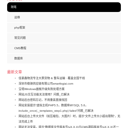
随笔
运维
php框架
常见问题
CMS教程
数据库
最新文章
佳豪鑫物流专注大票货物 & 整车运输 · 覆盖全国干线
深圳市稳驰供应链有限公司smartlogiai.com
宝塔Windows面板升级失败处理方案
网站JS交互功能无法使用？问题_已解决
网站后台密码忘记，不用重装直接找回
网站安装提示“虚拟主机PHP5.5，数据库MYSQL 5.6，
include_once(._templates_step1.php) failed”问题_已解决
网站后台上传大文件（如压缩包、大图片）时，提示“文件上传大小超出限制”，无
法完成上传
网站无法安装，提示“数据库文件版本号(vX.X.X)与CMS源码版本号(vX.X.X)不一