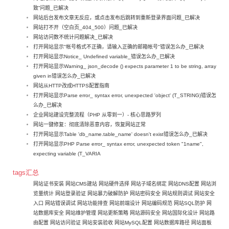
致”问题_已解决
网站后台发布文章无反应，或点击发布后跳转到重新登录界面问题_已解决
网站打不开（空白页_404_500）问题_已解决
网站访问数不统计问题解决_已解决
打开网站显示"帐号格式不正确，请输入正确的邮箱帐号"错误怎么办_已解决
打开网站显示Notice_ Undefined variable_错误怎么办_已解决
打开网站显示Warning_ json_decode () expects parameter 1 to be string, array
given in错误怎么办_已解决
网站从HTTP改成HTTPS配置指南
打开网站显示Parse error_ syntax error, unexpected 'object' (T_STRING)错误怎
么办_已解决
企业网站建设完整流程（PHP 从零到一）- 核心思路罗列
网站一键修复：彻底清除恶意内容，恢复网站正常
打开网站显示Table 'db_name.table_name' doesn't exist错误怎么办_已解决
打开网站显示PHP Parse error_ syntax error, unexpected token "1name",
expecting variable (T_VARIA
tags汇总
网站证书安装
网站CMS建站
网站硬件选择
网站子域名绑定
网站DNS配置
网站浏
览量统计
网站登录验证
网站暴力破解防护
网站密码安全
网站规则调试
网站安全
入口
网站错误调试
网站功能排查
网站前端设计
网站编码规范
网站SQL防护
网
站数据库安全
网站维护管理
网站更新策略
网站源码安全
网站国际化设计
网站路
由配置
网站访问验证
网站安装验收
网站MySQL配置
网站数据库路径
网站面板