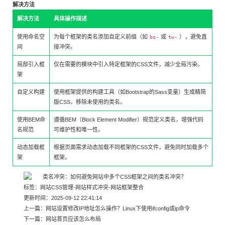
解决方法
解决方法
具体操作描述
使用命名空
为每个框架的类名添加自定义前缀（如
或
），避免直
bs-
tw-
间
接冲突。
局部引入框
仅在需要的模块中引入特定框架的CSS文件，减少全局污染。
架
自定义构建
使用框架提供的构建工具（如Bootstrap的Sass变量）生成精简
版CSS，移除未使用的类名。
使用BEM命
遵循BEM（Block Element Modifier）规范定义类名，增强代码
名规范
可维护性和唯一性。
动态加载框
根据页面需求动态加载不同框架的CSS文件，避免同时加载多个
架
框架。
标签：
网站CSS管理
-
网站样式冲突
-
网站框架整合
更新时间：2025-09-12 22:41:14
上一篇：
网站设置修改IP地址怎么操作？Linux下使用ifconfig或ip命令
下一篇：
网站首页应该怎么布局