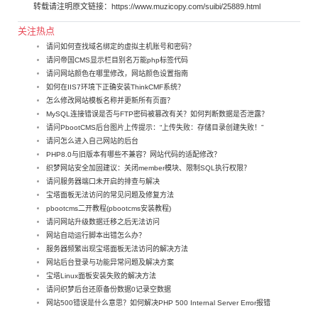
转载请注明原文链接：
https://www.muzicopy.com/suibi/25889.html
关注热点
请问如何查找域名绑定的虚拟主机账号和密码？
请问帝国CMS显示栏目别名万能php标签代码
请问网站颜色在哪里修改，网站颜色设置指南
如何在IIS7环境下正确安装ThinkCMF系统？
怎么修改网站模板名称并更新所有页面？
MySQL连接错误是否与FTP密码被篡改有关？如何判断数据是否泄露？
请问PbootCMS后台图片上传提示：“上传失败：存储目录创建失败！”
请问怎么进入自己网站的后台
PHP8.0与旧版本有哪些不兼容？网站代码的适配修改？
织梦网站安全加固建议：关闭member模块、限制SQL执行权限？
请问服务器端口未开启的排查与解决
宝塔面板无法访问的常见问题及修复方法
pbootcms二开教程(pbootcms安装教程)
请问网站升级数据迁移之后无法访问
网站自动运行脚本出错怎么办？
服务器频繁出现宝塔面板无法访问的解决方法
网站后台登录与功能异常问题及解决方案
宝塔Linux面板安装失败的解决方法
请问织梦后台还原备份数据0记录空数据
网站500错误是什么意思？如何解决PHP 500 Internal Server Error报错