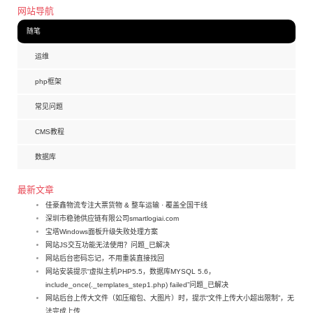
网站导航
随笔
运维
php框架
常见问题
CMS教程
数据库
最新文章
佳豪鑫物流专注大票货物 & 整车运输 · 覆盖全国干线
深圳市稳驰供应链有限公司smartlogiai.com
宝塔Windows面板升级失败处理方案
网站JS交互功能无法使用？问题_已解决
网站后台密码忘记，不用重装直接找回
网站安装提示“虚拟主机PHP5.5，数据库MYSQL 5.6，
include_once(._templates_step1.php) failed”问题_已解决
网站后台上传大文件（如压缩包、大图片）时，提示“文件上传大小超出限制”，无
法完成上传