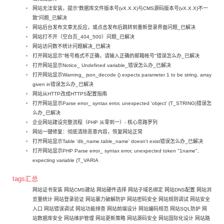
网站无法安装，提示“数据库文件版本号(vX.X.X)与CMS源码版本号(vX.X.X)不一
致”问题_已解决
网站后台发布文章无反应，或点击发布后跳转到重新登录界面问题_已解决
网站打不开（空白页_404_500）问题_已解决
网站访问数不统计问题解决_已解决
打开网站显示"帐号格式不正确，请输入正确的邮箱帐号"错误怎么办_已解决
打开网站显示Notice_ Undefined variable_错误怎么办_已解决
打开网站显示Warning_ json_decode () expects parameter 1 to be string, array
given in错误怎么办_已解决
网站从HTTP改成HTTPS配置指南
打开网站显示Parse error_ syntax error, unexpected 'object' (T_STRING)错误怎
么办_已解决
企业网站建设完整流程（PHP 从零到一）- 核心思路罗列
网站一键修复：彻底清除恶意内容，恢复网站正常
打开网站显示Table 'db_name.table_name' doesn't exist错误怎么办_已解决
打开网站显示PHP Parse error_ syntax error, unexpected token "1name",
expecting variable (T_VARIA
tags汇总
网站证书安装
网站CMS建站
网站硬件选择
网站子域名绑定
网站DNS配置
网站浏
览量统计
网站登录验证
网站暴力破解防护
网站密码安全
网站规则调试
网站安全
入口
网站错误调试
网站功能排查
网站前端设计
网站编码规范
网站SQL防护
网
站数据库安全
网站维护管理
网站更新策略
网站源码安全
网站国际化设计
网站路