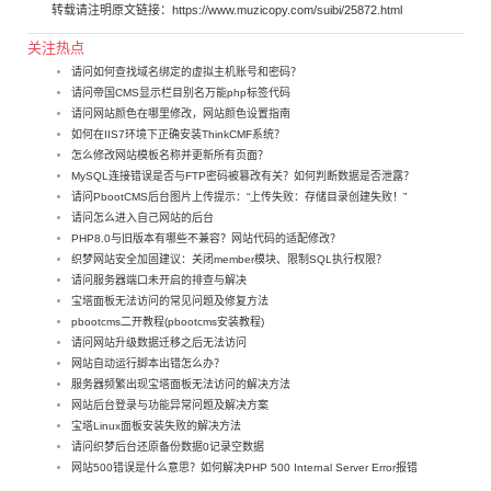
转载请注明原文链接：
https://www.muzicopy.com/suibi/25872.html
关注热点
请问如何查找域名绑定的虚拟主机账号和密码？
请问帝国CMS显示栏目别名万能php标签代码
请问网站颜色在哪里修改，网站颜色设置指南
如何在IIS7环境下正确安装ThinkCMF系统？
怎么修改网站模板名称并更新所有页面？
MySQL连接错误是否与FTP密码被篡改有关？如何判断数据是否泄露？
请问PbootCMS后台图片上传提示：“上传失败：存储目录创建失败！”
请问怎么进入自己网站的后台
PHP8.0与旧版本有哪些不兼容？网站代码的适配修改？
织梦网站安全加固建议：关闭member模块、限制SQL执行权限？
请问服务器端口未开启的排查与解决
宝塔面板无法访问的常见问题及修复方法
pbootcms二开教程(pbootcms安装教程)
请问网站升级数据迁移之后无法访问
网站自动运行脚本出错怎么办？
服务器频繁出现宝塔面板无法访问的解决方法
网站后台登录与功能异常问题及解决方案
宝塔Linux面板安装失败的解决方法
请问织梦后台还原备份数据0记录空数据
网站500错误是什么意思？如何解决PHP 500 Internal Server Error报错