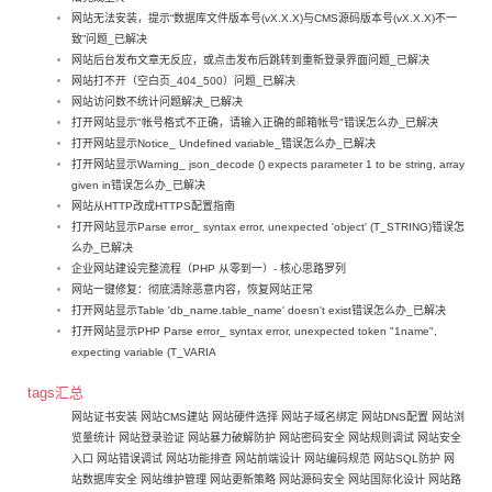
网站无法安装，提示“数据库文件版本号(vX.X.X)与CMS源码版本号(vX.X.X)不一
致”问题_已解决
网站后台发布文章无反应，或点击发布后跳转到重新登录界面问题_已解决
网站打不开（空白页_404_500）问题_已解决
网站访问数不统计问题解决_已解决
打开网站显示"帐号格式不正确，请输入正确的邮箱帐号"错误怎么办_已解决
打开网站显示Notice_ Undefined variable_错误怎么办_已解决
打开网站显示Warning_ json_decode () expects parameter 1 to be string, array
given in错误怎么办_已解决
网站从HTTP改成HTTPS配置指南
打开网站显示Parse error_ syntax error, unexpected 'object' (T_STRING)错误怎
么办_已解决
企业网站建设完整流程（PHP 从零到一）- 核心思路罗列
网站一键修复：彻底清除恶意内容，恢复网站正常
打开网站显示Table 'db_name.table_name' doesn't exist错误怎么办_已解决
打开网站显示PHP Parse error_ syntax error, unexpected token "1name",
expecting variable (T_VARIA
tags汇总
网站证书安装
网站CMS建站
网站硬件选择
网站子域名绑定
网站DNS配置
网站浏
览量统计
网站登录验证
网站暴力破解防护
网站密码安全
网站规则调试
网站安全
入口
网站错误调试
网站功能排查
网站前端设计
网站编码规范
网站SQL防护
网
站数据库安全
网站维护管理
网站更新策略
网站源码安全
网站国际化设计
网站路