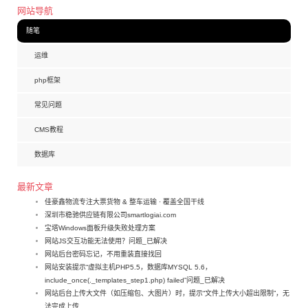
网站导航
随笔
运维
php框架
常见问题
CMS教程
数据库
最新文章
佳豪鑫物流专注大票货物 & 整车运输 · 覆盖全国干线
深圳市稳驰供应链有限公司smartlogiai.com
宝塔Windows面板升级失败处理方案
网站JS交互功能无法使用？问题_已解决
网站后台密码忘记，不用重装直接找回
网站安装提示“虚拟主机PHP5.5，数据库MYSQL 5.6，
include_once(._templates_step1.php) failed”问题_已解决
网站后台上传大文件（如压缩包、大图片）时，提示“文件上传大小超出限制”，无
法完成上传