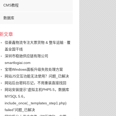
CMS教程
数据库
新文章
佳豪鑫物流专注大票货物 & 整车运输 · 覆
盖全国干线
深圳市稳驰供应链有限公司
smartlogiai.com
宝塔Windows面板升级失败处理方案
网站JS交互功能无法使用？问题_已解决
网站后台密码忘记，不用重装直接找回
网站安装提示“虚拟主机PHP5.5，数据库
MYSQL 5.6，
include_once(._templates_step1.php)
failed”问题_已解决