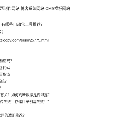
题制作网站
-
博客系统网站
-
CMS模板网站
？有哪些自动化工具推荐？
源？
zicopy.com/suibi/25775.html
和密码？
签代码
置指南
系统？
？
篡改有关？如何判断数据是否泄露？
“上传失败：存储目录创建失败！”
代码的适配修改？