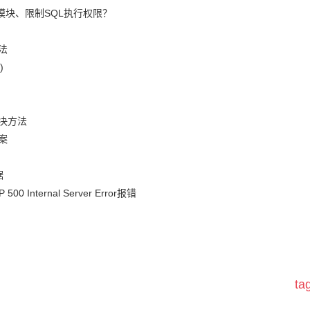
模块、限制SQL执行权限？
法
)
决方法
案
据
nternal Server Error报错
t