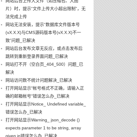
网站后台上传大文件（如压缩包、大图
片）时，提示“文件上传大小超出限制”，无
法完成上传
网站无法安装，提示“数据库文件版本号
(vX.X.X)与CMS源码版本号(vX.X.X)不一
致”问题_已解决
网站后台发布文章无反应，或点击发布后
跳转到重新登录界面问题_已解决
网站打不开（空白页_404_500）问题_已
解决
网站访问数不统计问题解决_已解决
打开网站显示"帐号格式不正确，请输入正
确的邮箱帐号"错误怎么办_已解决
打开网站显示Notice_ Undefined variable_
错误怎么办_已解决
打开网站显示Warning_ json_decode ()
expects parameter 1 to be string, array
given in错误怎么办_已解决