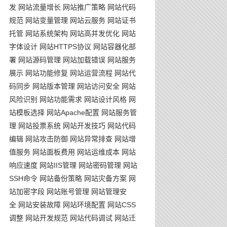
发
网站流量增长
网站推广策略
网站代码
规范
网站变量管理
网站云服务
网站证书
托管
网站系统架构
网站高并发优化
网站
字体设计
网站HTTPS协议
网站容器化部
署
网站源码管理
网站加载错误
网站服务
展示
网站功能修复
网站运营流程
网站代
码同步
网站版本管理
网站访问安全
网站
风险识别
网站功能需求
网站设计风格
网
站模板选择
网站Apache配置
网站服务管
理
网站投票系统
网站开发技巧
网站代码
编辑
网站攻击防御
网站异常排查
网站增
值服务
网站面板费用
网站运维成本
网站
响应速度
网站IIS管理
网站密码管理
网站
SSH命令
网站备份策略
网站灾备方案
网
站加密字段
网站账号管理
网站管理安
全
网站安装故障
网站环境配置
网站CSS
调整
网站开发规范
网站代码调试
网站迁