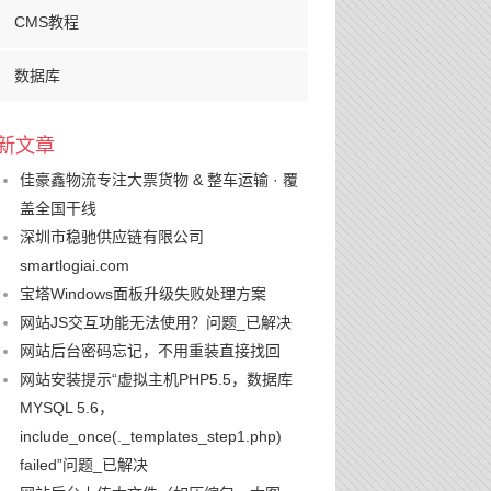
CMS教程
数据库
新文章
佳豪鑫物流专注大票货物 & 整车运输 · 覆
盖全国干线
深圳市稳驰供应链有限公司
smartlogiai.com
宝塔Windows面板升级失败处理方案
网站JS交互功能无法使用？问题_已解决
网站后台密码忘记，不用重装直接找回
网站安装提示“虚拟主机PHP5.5，数据库
MYSQL 5.6，
include_once(._templates_step1.php)
failed”问题_已解决