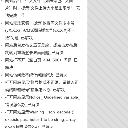
网站后台上传大文件（如压缩包、大图
片）时，提示“文件上传大小超出限制”，无
法完成上传
网站无法安装，提示“数据库文件版本号
(vX.X.X)与CMS源码版本号(vX.X.X)不一
致”问题_已解决
网站后台发布文章无反应，或点击发布后
跳转到重新登录界面问题_已解决
网站打不开（空白页_404_500）问题_已
解决
网站访问数不统计问题解决_已解决
打开网站显示"帐号格式不正确，请输入正
确的邮箱帐号"错误怎么办_已解决
打开网站显示Notice_ Undefined variable_
错误怎么办_已解决
打开网站显示Warning_ json_decode ()
expects parameter 1 to be string, array
given in错误怎么办_已解决