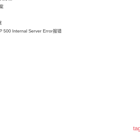
案
据
nternal Server Error报错
t