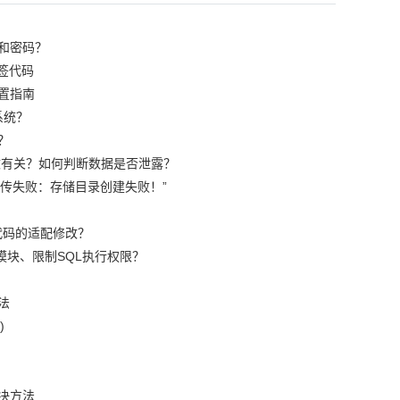
和密码？
签代码
置指南
系统？
？
篡改有关？如何判断数据是否泄露？
“上传失败：存储目录创建失败！”
代码的适配修改？
模块、限制SQL执行权限？
法
)
决方法