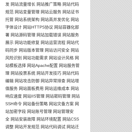
发
网站流量增长
网站推广策略
网站代码
规范
网站变量管理
网站云服务
网站证书
托管
网站系统架构
网站高并发优化
网站
字体设计
网站HTTPS协议
网站容器化部
署
网站源码管理
网站加载错误
网站服务
展示
网站功能修复
网站运营流程
网站代
码同步
网站版本管理
网站访问安全
网站
风险识别
网站功能需求
网站设计风格
网
站模板选择
网站Apache配置
网站服务管
理
网站投票系统
网站开发技巧
网站代码
编辑
网站攻击防御
网站异常排查
网站增
值服务
网站面板费用
网站运维成本
网站
响应速度
网站IIS管理
网站密码管理
网站
SSH命令
网站备份策略
网站灾备方案
网
站加密字段
网站账号管理
网站管理安
全
网站安装故障
网站环境配置
网站CSS
调整
网站开发规范
网站代码调试
网站迁