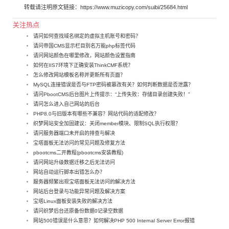
转载请注明原文链接：
https://www.muzicopy.com/suibi/25684.html
关注热点
请问如何查找域名绑定的虚拟主机账号和密码？
请问帝国CMS显示栏目别名万能php标签代码
请问网站颜色在哪里修改，网站颜色设置指南
如何在IIS7环境下正确安装ThinkCMF系统？
怎么修改网站模板名称并更新所有页面？
MySQL连接错误是否与FTP密码被篡改有关？如何判断数据是否泄露？
请问PbootCMS后台图片上传提示：“上传失败：存储目录创建失败！”
请问怎么进入自己网站的后台
PHP8.0与旧版本有哪些不兼容？网站代码的适配修改？
织梦网站安全加固建议：关闭member模块、限制SQL执行权限？
请问服务器端口未开启的排查与解决
宝塔面板无法访问的常见问题及修复方法
pbootcms二开教程(pbootcms安装教程)
请问网站升级数据迁移之后无法访问
网站自动运行脚本出错怎么办？
服务器频繁出现宝塔面板无法访问的解决方法
网站后台登录与功能异常问题及解决方案
宝塔Linux面板安装失败的解决方法
请问织梦后台还原备份数据0记录空数据
网站500错误是什么意思？如何解决PHP 500 Internal Server Error报错