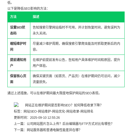
低。
以下是降低SEO影响的方法：
方法
描述
设置503状
告知搜索引擎网站临时不可用，并计划恢复时间，避免误判为
态码
永久关闭。
缩短维护时
尽量减少维护周期，确保搜索引擎爬虫能及时抓取更新后的内
间
容。
提前通知用
在维护前提前发布公告，告知用户具体维护时间和原因，提升
户
用户体验。
保留核心页
确保关键页面（如首页、产品页）在维护期间仍可访问，减少
面
流量损失。
通过上述措施，可以在维护期间最大限度地保护网站的SEO表现。
标签：
网站SEO
-
网站维护
-
网站优化
-
网站收录
-
网站排名
更新时间：2025-09-10 12:55:26
上一篇：
公司网站图片怎么上传？后台编辑器与FTP方式对比有哪些？
下一篇：
网站服务器和普通电脑性能差异在哪？