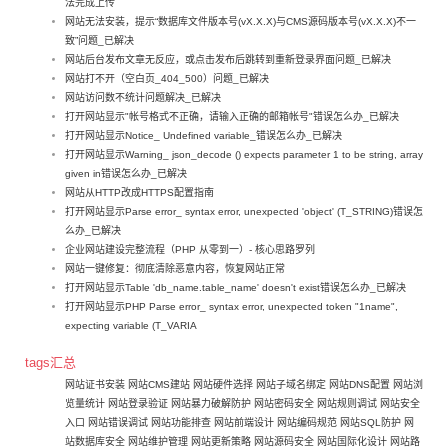
法完成上传
网站无法安装，提示“数据库文件版本号(vX.X.X)与CMS源码版本号(vX.X.X)不一
致”问题_已解决
网站后台发布文章无反应，或点击发布后跳转到重新登录界面问题_已解决
网站打不开（空白页_404_500）问题_已解决
网站访问数不统计问题解决_已解决
打开网站显示"帐号格式不正确，请输入正确的邮箱帐号"错误怎么办_已解决
打开网站显示Notice_ Undefined variable_错误怎么办_已解决
打开网站显示Warning_ json_decode () expects parameter 1 to be string, array
given in错误怎么办_已解决
网站从HTTP改成HTTPS配置指南
打开网站显示Parse error_ syntax error, unexpected 'object' (T_STRING)错误怎
么办_已解决
企业网站建设完整流程（PHP 从零到一）- 核心思路罗列
网站一键修复：彻底清除恶意内容，恢复网站正常
打开网站显示Table 'db_name.table_name' doesn't exist错误怎么办_已解决
打开网站显示PHP Parse error_ syntax error, unexpected token "1name",
expecting variable (T_VARIA
tags汇总
网站证书安装
网站CMS建站
网站硬件选择
网站子域名绑定
网站DNS配置
网站浏
览量统计
网站登录验证
网站暴力破解防护
网站密码安全
网站规则调试
网站安全
入口
网站错误调试
网站功能排查
网站前端设计
网站编码规范
网站SQL防护
网
站数据库安全
网站维护管理
网站更新策略
网站源码安全
网站国际化设计
网站路