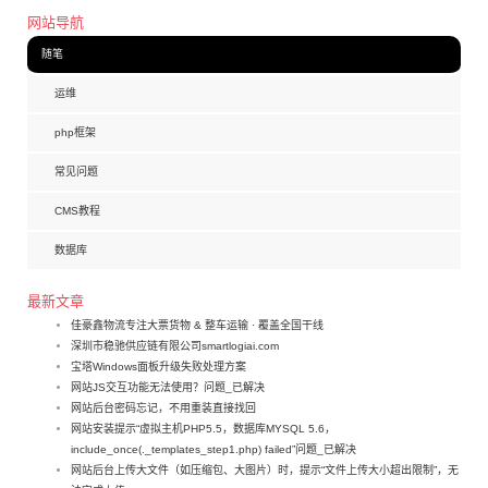
网站导航
随笔
运维
php框架
常见问题
CMS教程
数据库
最新文章
佳豪鑫物流专注大票货物 & 整车运输 · 覆盖全国干线
深圳市稳驰供应链有限公司smartlogiai.com
宝塔Windows面板升级失败处理方案
网站JS交互功能无法使用？问题_已解决
网站后台密码忘记，不用重装直接找回
网站安装提示“虚拟主机PHP5.5，数据库MYSQL 5.6，
include_once(._templates_step1.php) failed”问题_已解决
网站后台上传大文件（如压缩包、大图片）时，提示“文件上传大小超出限制”，无