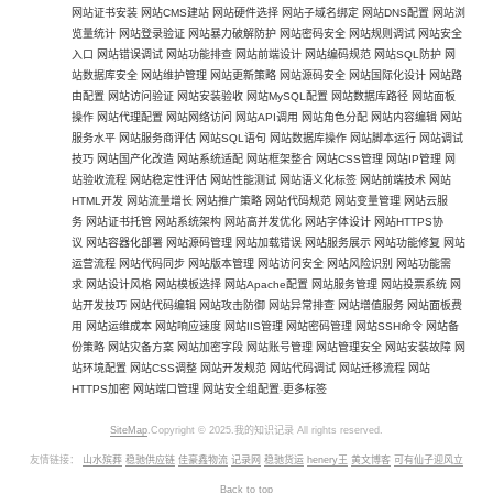
网站证书安装
网站CMS建站
网站硬件选择
网站子域名绑定
网站DNS配置
网站浏
览量统计
网站登录验证
网站暴力破解防护
网站密码安全
网站规则调试
网站安全
入口
网站错误调试
网站功能排查
网站前端设计
网站编码规范
网站SQL防护
网
站数据库安全
网站维护管理
网站更新策略
网站源码安全
网站国际化设计
网站路
由配置
网站访问验证
网站安装验收
网站MySQL配置
网站数据库路径
网站面板
操作
网站代理配置
网站网络访问
网站API调用
网站角色分配
网站内容编辑
网站
服务水平
网站服务商评估
网站SQL语句
网站数据库操作
网站脚本运行
网站调试
技巧
网站国产化改造
网站系统适配
网站框架整合
网站CSS管理
网站IP管理
网
站验收流程
网站稳定性评估
网站性能测试
网站语义化标签
网站前端技术
网站
HTML开发
网站流量增长
网站推广策略
网站代码规范
网站变量管理
网站云服
务
网站证书托管
网站系统架构
网站高并发优化
网站字体设计
网站HTTPS协
议
网站容器化部署
网站源码管理
网站加载错误
网站服务展示
网站功能修复
网站
运营流程
网站代码同步
网站版本管理
网站访问安全
网站风险识别
网站功能需
求
网站设计风格
网站模板选择
网站Apache配置
网站服务管理
网站投票系统
网
站开发技巧
网站代码编辑
网站攻击防御
网站异常排查
网站增值服务
网站面板费
用
网站运维成本
网站响应速度
网站IIS管理
网站密码管理
网站SSH命令
网站备
份策略
网站灾备方案
网站加密字段
网站账号管理
网站管理安全
网站安装故障
网
站环境配置
网站CSS调整
网站开发规范
网站代码调试
网站迁移流程
网站
HTTPS加密
网站端口管理
网站安全组配置
-
更多标签
SiteMap
.Copyright © 2025.我的知识记录 All rights reserved.
友情链接：
山水殡葬
稳驰供应链
佳豪鑫物流
记录网
稳驰货运
henery王
黄文博客
可有仙子迎风立
Back to top