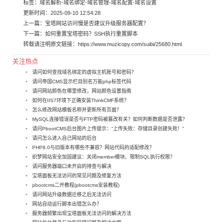
标签：
域名解析
-
域名绑定
-
域名管理
-
域名配置
-
域名设置
更新时间：2025-09-10 12:54:28
上一篇：
宝塔网站访问慢是否建议升级服务器配置？
下一篇：
如何重置宝塔密码？SSH执行重置脚本
转载请注明原文链接：
https://www.muzicopy.com/suibi/25680.html
关注热点
请问如何查找域名绑定的虚拟主机账号和密码？
请问帝国CMS显示栏目别名万能php标签代码
请问网站颜色在哪里修改，网站颜色设置指南
如何在IIS7环境下正确安装ThinkCMF系统？
怎么修改网站模板名称并更新所有页面？
MySQL连接错误是否与FTP密码被篡改有关？如何判断数据是否泄露？
请问PbootCMS后台图片上传提示：“上传失败：存储目录创建失败！”
请问怎么进入自己网站的后台
PHP8.0与旧版本有哪些不兼容？网站代码的适配修改？
织梦网站安全加固建议：关闭member模块、限制SQL执行权限？
请问服务器端口未开启的排查与解决
宝塔面板无法访问的常见问题及修复方法
pbootcms二开教程(pbootcms安装教程)
请问网站升级数据迁移之后无法访问
网站自动运行脚本出错怎么办？
服务器频繁出现宝塔面板无法访问的解决方法