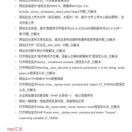
网站后台密码忘记，不用重装直接找回
网站安装提示“虚拟主机PHP5.5，数据库MYSQL 5.6，
include_once(._templates_step1.php) failed”问题_已解决
网站后台上传大文件（如压缩包、大图片）时，提示“文件上传大小超出限制”，无
法完成上传
网站无法安装，提示“数据库文件版本号(vX.X.X)与CMS源码版本号(vX.X.X)不一
致”问题_已解决
网站后台发布文章无反应，或点击发布后跳转到重新登录界面问题_已解决
网站打不开（空白页_404_500）问题_已解决
网站访问数不统计问题解决_已解决
打开网站显示"帐号格式不正确，请输入正确的邮箱帐号"错误怎么办_已解决
打开网站显示Notice_ Undefined variable_错误怎么办_已解决
打开网站显示Warning_ json_decode () expects parameter 1 to be string, array
given in错误怎么办_已解决
网站从HTTP改成HTTPS配置指南
打开网站显示Parse error_ syntax error, unexpected 'object' (T_STRING)错误怎
么办_已解决
企业网站建设完整流程（PHP 从零到一）- 核心思路罗列
网站一键修复：彻底清除恶意内容，恢复网站正常
打开网站显示Table 'db_name.table_name' doesn't exist错误怎么办_已解决
打开网站显示PHP Parse error_ syntax error, unexpected token "1name",
expecting variable (T_VARIA
tags汇总