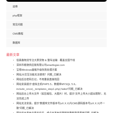
运维
php框架
常见问题
CMS教程
数据库
最新文章
佳豪鑫物流专注大票货物 & 整车运输 · 覆盖全国干线
深圳市稳驰供应链有限公司smartlogiai.com
宝塔Windows面板升级失败处理方案
网站JS交互功能无法使用？问题_已解决
网站后台密码忘记，不用重装直接找回
网站安装提示“虚拟主机PHP5.5，数据库MYSQL 5.6，
include_once(._templates_step1.php) failed”问题_已解决
网站后台上传大文件（如压缩包、大图片）时，提示“文件上传大小超出限制”，无
法完成上传
网站无法安装，提示“数据库文件版本号(vX.X.X)与CMS源码版本号(vX.X.X)不一
致”问题_已解决
网站后台发布文章无反应，或点击发布后跳转到重新登录界面问题_已解决