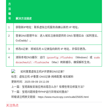
方
法
编
号
解决方法描述
1
获取新IP地址：联系虚拟主机服务商确认新的 IP 地址。
2
登录DNS管理平台：进入域名注册商提供的 DNS 管理后台（如阿里云、
GoDaddy）。
3
修改A记录：将域名的 A 记录指向新的 IP 地址，并保存更改。
4
清除本地DNS缓存：运行
（Windows）或
ipconfig /flushdns
sudo
（Mac）刷新缓存，确保解析生效。
dscacheutil -flushcache
标签：
虚拟主机
-
IP重置
-
DNS记录
-
网络配置
-
域名解析
更新时间：2025-09-09 19:11:09
上一篇：
宝塔面板安装应用出错怎么办？有哪些常见修复方法？
下一篇：
宝塔问题排查中PHP运行异常如何重启？
转载请注明原文链接：
https://www.muzicopy.com/suibi/25605.html
关注热点