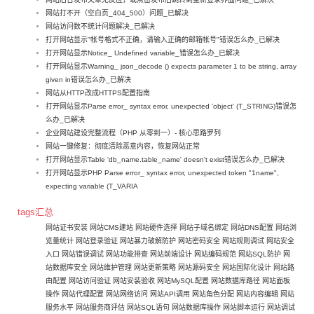
网站打不开（空白页_404_500）问题_已解决
网站访问数不统计问题解决_已解决
打开网站显示"帐号格式不正确，请输入正确的邮箱帐号"错误怎么办_已解决
打开网站显示Notice_ Undefined variable_错误怎么办_已解决
打开网站显示Warning_ json_decode () expects parameter 1 to be string, array
given in错误怎么办_已解决
网站从HTTP改成HTTPS配置指南
打开网站显示Parse error_ syntax error, unexpected 'object' (T_STRING)错误怎
么办_已解决
企业网站建设完整流程（PHP 从零到一）- 核心思路罗列
网站一键修复：彻底清除恶意内容，恢复网站正常
打开网站显示Table 'db_name.table_name' doesn't exist错误怎么办_已解决
打开网站显示PHP Parse error_ syntax error, unexpected token "1name",
expecting variable (T_VARIA
tags汇总
网站证书安装
网站CMS建站
网站硬件选择
网站子域名绑定
网站DNS配置
网站浏
览量统计
网站登录验证
网站暴力破解防护
网站密码安全
网站规则调试
网站安全
入口
网站错误调试
网站功能排查
网站前端设计
网站编码规范
网站SQL防护
网
站数据库安全
网站维护管理
网站更新策略
网站源码安全
网站国际化设计
网站路
由配置
网站访问验证
网站安装验收
网站MySQL配置
网站数据库路径
网站面板
操作
网站代理配置
网站网络访问
网站API调用
网站角色分配
网站内容编辑
网站
服务水平
网站服务商评估
网站SQL语句
网站数据库操作
网站脚本运行
网站调试