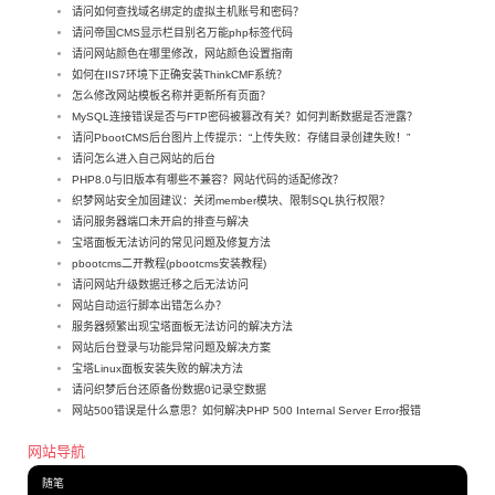
请问如何查找域名绑定的虚拟主机账号和密码？
请问帝国CMS显示栏目别名万能php标签代码
请问网站颜色在哪里修改，网站颜色设置指南
如何在IIS7环境下正确安装ThinkCMF系统？
怎么修改网站模板名称并更新所有页面？
MySQL连接错误是否与FTP密码被篡改有关？如何判断数据是否泄露？
请问PbootCMS后台图片上传提示：“上传失败：存储目录创建失败！”
请问怎么进入自己网站的后台
PHP8.0与旧版本有哪些不兼容？网站代码的适配修改？
织梦网站安全加固建议：关闭member模块、限制SQL执行权限？
请问服务器端口未开启的排查与解决
宝塔面板无法访问的常见问题及修复方法
pbootcms二开教程(pbootcms安装教程)
请问网站升级数据迁移之后无法访问
网站自动运行脚本出错怎么办？
服务器频繁出现宝塔面板无法访问的解决方法
网站后台登录与功能异常问题及解决方案
宝塔Linux面板安装失败的解决方法
请问织梦后台还原备份数据0记录空数据
网站500错误是什么意思？如何解决PHP 500 Internal Server Error报错
网站导航
随笔