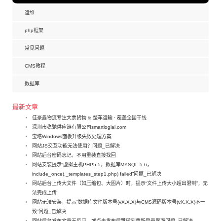
运维
php框架
常见问题
CMS教程
数据库
最新文章
佳豪鑫物流专注大票货物 & 整车运输 · 覆盖全国干线
深圳市稳驰供应链有限公司smartlogiai.com
宝塔Windows面板升级失败处理方案
网站JS交互功能无法使用？问题_已解决
网站后台密码忘记，不用重装直接找回
网站安装提示“虚拟主机PHP5.5，数据库MYSQL 5.6，
include_once(._templates_step1.php) failed”问题_已解决
网站后台上传大文件（如压缩包、大图片）时，提示“文件上传大小超出限制”，无
法完成上传
网站无法安装，提示“数据库文件版本号(vX.X.X)与CMS源码版本号(vX.X.X)不一
致”问题_已解决
网站后台发布文章无反应，或点击发布后跳转到重新登录界面问题_已解决