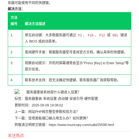
务器可能使用不同的快捷键。
解决方法：
方法
编号
解决方法描述
1
常见启动键：大多数服务器可通过
、
、
或
键进
F2
F10
F12
DEL
入 BIOS 或启动菜单。
2
查阅硬件手册：根据服务器型号查阅官方文档，确认具体的快捷键。
3
观察启动提示：开机时屏幕通常会显示“Press [Key] to Enter Setup”等
提示信息。
4
联系技术支持：若无法确定快捷键，联系服务器厂商获取帮助。
标签：
服务器重装
-
系统设置
-
启动键
-
安装引导
-
硬件配置
更新时间：2025-09-09 19:08:02
上一篇：
网站PHP网页整型参数校验方法？
下一篇：
宝塔面板端口被占用怎么办？如何更换？
转载请注明原文链接：
https://www.muzicopy.com/suibi/25598.html
关注热点