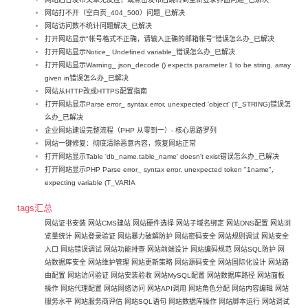
网站打不开（空白页_404_500）问题_已解决
网站访问数不统计问题解决_已解决
打开网站显示"帐号格式不正确，请输入正确的邮箱帐号"错误怎么办_已解决
打开网站显示Notice_ Undefined variable_错误怎么办_已解决
打开网站显示Warning_ json_decode () expects parameter 1 to be string, array
given in错误怎么办_已解决
网站从HTTP改成HTTPS配置指南
打开网站显示Parse error_ syntax error, unexpected 'object' (T_STRING)错误怎
么办_已解决
企业网站建设完整流程（PHP 从零到一）- 核心思路罗列
网站一键修复：彻底清除恶意内容，恢复网站正常
打开网站显示Table 'db_name.table_name' doesn't exist错误怎么办_已解决
打开网站显示PHP Parse error_ syntax error, unexpected token "1name",
expecting variable (T_VARIA
tags汇总
网站证书安装
网站CMS建站
网站硬件选择
网站子域名绑定
网站DNS配置
网站浏
览量统计
网站登录验证
网站暴力破解防护
网站密码安全
网站规则调试
网站安全
入口
网站错误调试
网站功能排查
网站前端设计
网站编码规范
网站SQL防护
网
站数据库安全
网站维护管理
网站更新策略
网站源码安全
网站国际化设计
网站路
由配置
网站访问验证
网站安装验收
网站MySQL配置
网站数据库路径
网站面板
操作
网站代理配置
网站网络访问
网站API调用
网站角色分配
网站内容编辑
网站
服务水平
网站服务商评估
网站SQL语句
网站数据库操作
网站脚本运行
网站调试