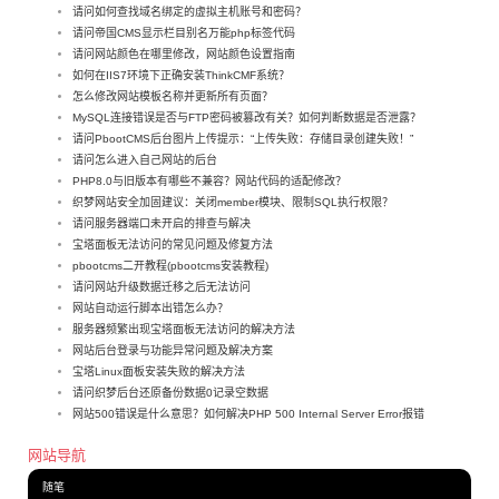
请问如何查找域名绑定的虚拟主机账号和密码？
请问帝国CMS显示栏目别名万能php标签代码
请问网站颜色在哪里修改，网站颜色设置指南
如何在IIS7环境下正确安装ThinkCMF系统？
怎么修改网站模板名称并更新所有页面？
MySQL连接错误是否与FTP密码被篡改有关？如何判断数据是否泄露？
请问PbootCMS后台图片上传提示：“上传失败：存储目录创建失败！”
请问怎么进入自己网站的后台
PHP8.0与旧版本有哪些不兼容？网站代码的适配修改？
织梦网站安全加固建议：关闭member模块、限制SQL执行权限？
请问服务器端口未开启的排查与解决
宝塔面板无法访问的常见问题及修复方法
pbootcms二开教程(pbootcms安装教程)
请问网站升级数据迁移之后无法访问
网站自动运行脚本出错怎么办？
服务器频繁出现宝塔面板无法访问的解决方法
网站后台登录与功能异常问题及解决方案
宝塔Linux面板安装失败的解决方法
请问织梦后台还原备份数据0记录空数据
网站500错误是什么意思？如何解决PHP 500 Internal Server Error报错
网站导航
随笔