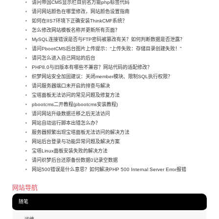
请问帝国CMS显示栏目别名万能php标签代码
请问网站颜色在哪里修改，网站颜色设置指南
如何在IIS7环境下正确安装ThinkCMF系统？
怎么修改网站模板名称并更新所有页面？
MySQL连接错误是否与FTP密码被篡改有关？如何判断数据是否泄露？
请问PbootCMS后台图片上传提示：“上传失败：存储目录创建失败！”
请问怎么进入自己网站的后台
PHP8.0与旧版本有哪些不兼容？网站代码的适配修改？
织梦网站安全加固建议：关闭member模块、限制SQL执行权限？
请问服务器端口未开启的排查与解决
宝塔面板无法访问的常见问题及修复方法
pbootcms二开教程(pbootcms安装教程)
请问网站升级数据迁移之后无法访问
网站自动运行脚本出错怎么办？
服务器频繁出现宝塔面板无法访问的解决方法
网站后台登录与功能异常问题及解决方案
宝塔Linux面板安装失败的解决方法
请问织梦后台还原备份数据0记录空数据
网站500错误是什么意思？如何解决PHP 500 Internal Server Error报错
网站导航
随笔