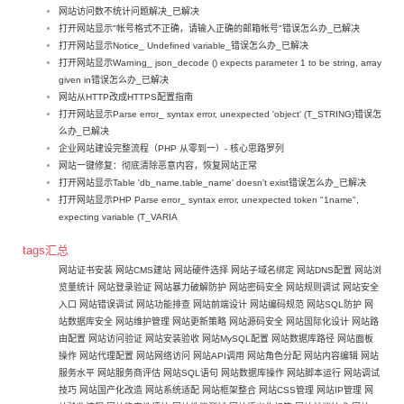
网站访问数不统计问题解决_已解决
打开网站显示"帐号格式不正确，请输入正确的邮箱帐号"错误怎么办_已解决
打开网站显示Notice_ Undefined variable_错误怎么办_已解决
打开网站显示Warning_ json_decode () expects parameter 1 to be string, array
given in错误怎么办_已解决
网站从HTTP改成HTTPS配置指南
打开网站显示Parse error_ syntax error, unexpected 'object' (T_STRING)错误怎
么办_已解决
企业网站建设完整流程（PHP 从零到一）- 核心思路罗列
网站一键修复：彻底清除恶意内容，恢复网站正常
打开网站显示Table 'db_name.table_name' doesn't exist错误怎么办_已解决
打开网站显示PHP Parse error_ syntax error, unexpected token "1name",
expecting variable (T_VARIA
tags汇总
网站证书安装
网站CMS建站
网站硬件选择
网站子域名绑定
网站DNS配置
网站浏
览量统计
网站登录验证
网站暴力破解防护
网站密码安全
网站规则调试
网站安全
入口
网站错误调试
网站功能排查
网站前端设计
网站编码规范
网站SQL防护
网
站数据库安全
网站维护管理
网站更新策略
网站源码安全
网站国际化设计
网站路
由配置
网站访问验证
网站安装验收
网站MySQL配置
网站数据库路径
网站面板
操作
网站代理配置
网站网络访问
网站API调用
网站角色分配
网站内容编辑
网站
服务水平
网站服务商评估
网站SQL语句
网站数据库操作
网站脚本运行
网站调试
技巧
网站国产化改造
网站系统适配
网站框架整合
网站CSS管理
网站IP管理
网