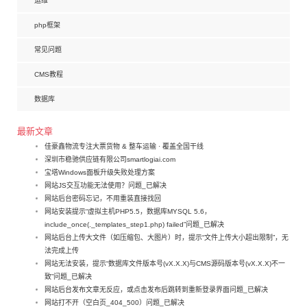
运维
php框架
常见问题
CMS教程
数据库
最新文章
佳豪鑫物流专注大票货物 & 整车运输 · 覆盖全国干线
深圳市稳驰供应链有限公司smartlogiai.com
宝塔Windows面板升级失败处理方案
网站JS交互功能无法使用？问题_已解决
网站后台密码忘记，不用重装直接找回
网站安装提示“虚拟主机PHP5.5，数据库MYSQL 5.6，
include_once(._templates_step1.php) failed”问题_已解决
网站后台上传大文件（如压缩包、大图片）时，提示“文件上传大小超出限制”，无
法完成上传
网站无法安装，提示“数据库文件版本号(vX.X.X)与CMS源码版本号(vX.X.X)不一
致”问题_已解决
网站后台发布文章无反应，或点击发布后跳转到重新登录界面问题_已解决
网站打不开（空白页_404_500）问题_已解决