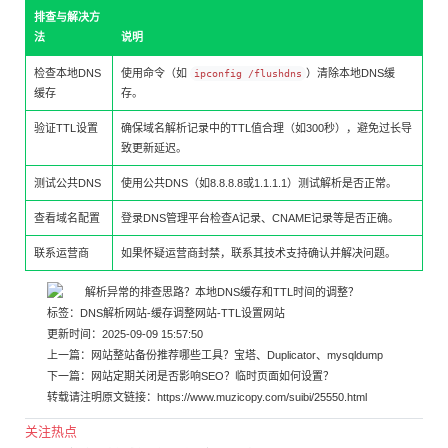
排查与解决方
法
说明
检查本地DNS
使用命令（如
）清除本地DNS缓
ipconfig /flushdns
缓存
存。
验证TTL设置
确保域名解析记录中的TTL值合理（如300秒），避免过长导
致更新延迟。
测试公共DNS
使用公共DNS（如8.8.8.8或1.1.1.1）测试解析是否正常。
查看域名配置
登录DNS管理平台检查A记录、CNAME记录等是否正确。
联系运营商
如果怀疑运营商封禁，联系其技术支持确认并解决问题。
标签：
DNS解析网站
-
缓存调整网站
-
TTL设置网站
更新时间：2025-09-09 15:57:50
上一篇：
网站整站备份推荐哪些工具？宝塔、Duplicator、mysqldump
下一篇：
网站定期关闭是否影响SEO？临时页面如何设置？
转载请注明原文链接：
https://www.muzicopy.com/suibi/25550.html
关注热点