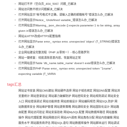
网站打不开（空白页_404_500）问题_已解决
网站访问数不统计问题解决_已解决
打开网站显示"帐号格式不正确，请输入正确的邮箱帐号"错误怎么办_已解决
打开网站显示Notice_ Undefined variable_错误怎么办_已解决
打开网站显示Warning_ json_decode () expects parameter 1 to be string, array
given in错误怎么办_已解决
网站从HTTP改成HTTPS配置指南
打开网站显示Parse error_ syntax error, unexpected 'object' (T_STRING)错误怎
么办_已解决
企业网站建设完整流程（PHP 从零到一）- 核心思路罗列
网站一键修复：彻底清除恶意内容，恢复网站正常
打开网站显示Table 'db_name.table_name' doesn't exist错误怎么办_已解决
打开网站显示PHP Parse error_ syntax error, unexpected token "1name",
expecting variable (T_VARIA
tags汇总
网站证书安装
网站CMS建站
网站硬件选择
网站子域名绑定
网站DNS配置
网站浏
览量统计
网站登录验证
网站暴力破解防护
网站密码安全
网站规则调试
网站安全
入口
网站错误调试
网站功能排查
网站前端设计
网站编码规范
网站SQL防护
网
站数据库安全
网站维护管理
网站更新策略
网站源码安全
网站国际化设计
网站路
由配置
网站访问验证
网站安装验收
网站MySQL配置
网站数据库路径
网站面板
操作
网站代理配置
网站网络访问
网站API调用
网站角色分配
网站内容编辑
网站
服务水平
网站服务商评估
网站SQL语句
网站数据库操作
网站脚本运行
网站调试