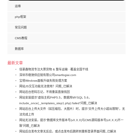
运维
php框架
常见问题
CMS教程
数据库
最新文章
佳豪鑫物流专注大票货物 & 整车运输 · 覆盖全国干线
深圳市稳驰供应链有限公司smartlogiai.com
宝塔Windows面板升级失败处理方案
网站JS交互功能无法使用？问题_已解决
网站后台密码忘记，不用重装直接找回
网站安装提示“虚拟主机PHP5.5，数据库MYSQL 5.6，
include_once(._templates_step1.php) failed”问题_已解决
网站后台上传大文件（如压缩包、大图片）时，提示“文件上传大小超出限制”，无
法完成上传
网站无法安装，提示“数据库文件版本号(vX.X.X)与CMS源码版本号(vX.X.X)不一
致”问题_已解决
网站后台发布文章无反应，或点击发布后跳转到重新登录界面问题_已解决