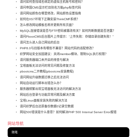
请问如何查找域名绑定的虚拟主机账号和密码？
请问帝国CMS显示栏目别名万能php标签代码
请问网站颜色在哪里修改，网站颜色设置指南
如何在IIS7环境下正确安装ThinkCMF系统？
怎么修改网站模板名称并更新所有页面？
MySQL连接错误是否与FTP密码被篡改有关？如何判断数据是否泄露？
请问PbootCMS后台图片上传提示：“上传失败：存储目录创建失败！”
请问怎么进入自己网站的后台
PHP8.0与旧版本有哪些不兼容？网站代码的适配修改？
织梦网站安全加固建议：关闭member模块、限制SQL执行权限？
请问服务器端口未开启的排查与解决
宝塔面板无法访问的常见问题及修复方法
pbootcms二开教程(pbootcms安装教程)
请问网站升级数据迁移之后无法访问
网站自动运行脚本出错怎么办？
服务器频繁出现宝塔面板无法访问的解决方法
网站后台登录与功能异常问题及解决方案
宝塔Linux面板安装失败的解决方法
请问织梦后台还原备份数据0记录空数据
网站500错误是什么意思？如何解决PHP 500 Internal Server Error报错
网站导航
随笔