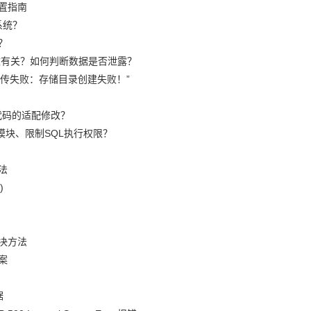
置指南
系统？
？
篡改有关？如何判断数据是否泄露？
“上传失败：存储目录创建失败！”
代码的适配修改？
模块、限制SQL执行权限？
法
)
决方法
案
据