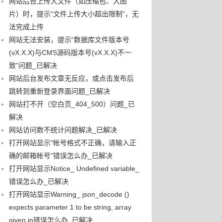
网站后台上传大文件（如压缩包、大图
片）时，提示“文件上传大小超出限制”，无
法完成上传
网站无法安装，提示“数据库文件版本号
(vX.X.X)与CMS源码版本号(vX.X.X)不一
致”问题_已解决
网站后台发布文章无反应，或点击发布后
跳转到重新登录界面问题_已解决
网站打不开（空白页_404_500）问题_已
解决
网站访问数不统计问题解决_已解决
打开网站显示"帐号格式不正确，请输入正
确的邮箱帐号"错误怎么办_已解决
打开网站显示Notice_ Undefined variable_
错误怎么办_已解决
打开网站显示Warning_ json_decode ()
expects parameter 1 to be string, array
given in错误怎么办_已解决