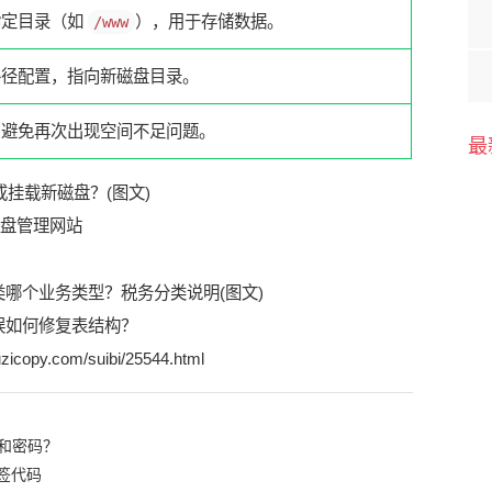
指定目录（如
），用于存储数据。
/www
路径配置，指向新磁盘目录。
，避免再次出现空间不足问题。
最
盘管理网站
哪个业务类型？税务分类说明(图文)
误如何修复表结构？
zicopy.com/suibi/25544.html
和密码？
签代码