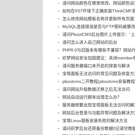
请问网站颜色在哪里修改，网站颜色设
如何在IIS7环境下正确安装ThinkCMF
怎么修改网站模板名称并更新所有页面
MySQL连接错误是否与FTP密码被
请问PbootCMS后台图片上传提示：
请问怎么进入自己网站的后台
PHP8.0与旧版本有哪些不兼容？网站
织梦网站安全加固建议：关闭member
请问服务器端口未开启的排查与解决
宝塔面板无法访问的常见问题及修复方
pbootcms二开教程(pbootcms安装教程
请问网站升级数据迁移之后无法访问
网站自动运行脚本出错怎么办？
服务器频繁出现宝塔面板无法访问的解
网站后台登录与功能异常问题及解决方
宝塔Linux面板安装失败的解决方法
请问织梦后台还原备份数据0记录空数