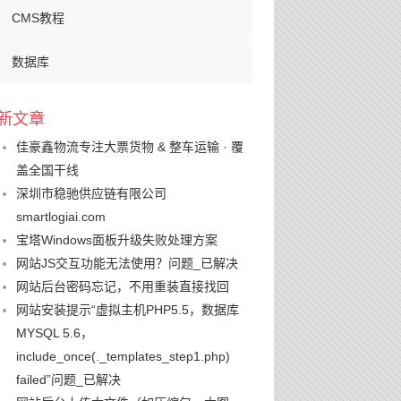
CMS教程
数据库
新文章
佳豪鑫物流专注大票货物 & 整车运输 · 覆
盖全国干线
深圳市稳驰供应链有限公司
smartlogiai.com
宝塔Windows面板升级失败处理方案
网站JS交互功能无法使用？问题_已解决
网站后台密码忘记，不用重装直接找回
网站安装提示“虚拟主机PHP5.5，数据库
MYSQL 5.6，
include_once(._templates_step1.php)
failed”问题_已解决