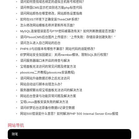
请问如何查找域名绑定的虚拟主机账号和密码？
请问帝国CMS显示栏目别名万能php标签代码
请问网站颜色在哪里修改，网站颜色设置指南
如何在IIS7环境下正确安装ThinkCMF系统？
怎么修改网站模板名称并更新所有页面？
MySQL连接错误是否与FTP密码被篡改有关？如何判断数据是否泄露？
请问PbootCMS后台图片上传提示：“上传失败：存储目录创建失败！”
请问怎么进入自己网站的后台
PHP8.0与旧版本有哪些不兼容？网站代码的适配修改？
织梦网站安全加固建议：关闭member模块、限制SQL执行权限？
请问服务器端口未开启的排查与解决
宝塔面板无法访问的常见问题及修复方法
pbootcms二开教程(pbootcms安装教程)
请问网站升级数据迁移之后无法访问
网站自动运行脚本出错怎么办？
服务器频繁出现宝塔面板无法访问的解决方法
网站后台登录与功能异常问题及解决方案
宝塔Linux面板安装失败的解决方法
请问织梦后台还原备份数据0记录空数据
网站500错误是什么意思？如何解决PHP 500 Internal Server Error报错
网站导航
随笔