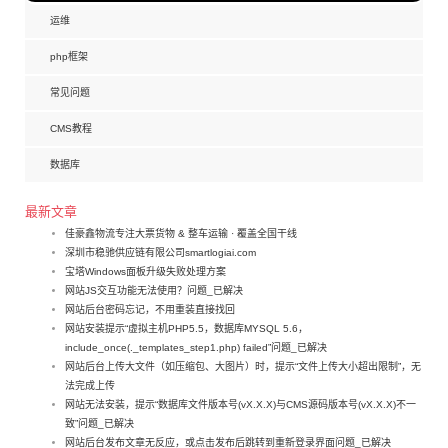
运维
php框架
常见问题
CMS教程
数据库
最新文章
佳豪鑫物流专注大票货物 & 整车运输 · 覆盖全国干线
深圳市稳驰供应链有限公司smartlogiai.com
宝塔Windows面板升级失败处理方案
网站JS交互功能无法使用？问题_已解决
网站后台密码忘记，不用重装直接找回
网站安装提示“虚拟主机PHP5.5，数据库MYSQL 5.6，
include_once(._templates_step1.php) failed”问题_已解决
网站后台上传大文件（如压缩包、大图片）时，提示“文件上传大小超出限制”，无
法完成上传
网站无法安装，提示“数据库文件版本号(vX.X.X)与CMS源码版本号(vX.X.X)不一
致”问题_已解决
网站后台发布文章无反应，或点击发布后跳转到重新登录界面问题_已解决