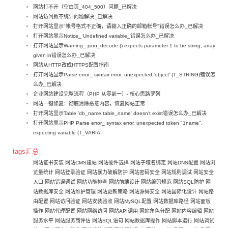
网站打不开（空白页_404_500）问题_已解决
网站访问数不统计问题解决_已解决
打开网站显示"帐号格式不正确，请输入正确的邮箱帐号"错误怎么办_已解决
打开网站显示Notice_ Undefined variable_错误怎么办_已解决
打开网站显示Warning_ json_decode () expects parameter 1 to be string, array
given in错误怎么办_已解决
网站从HTTP改成HTTPS配置指南
打开网站显示Parse error_ syntax error, unexpected 'object' (T_STRING)错误怎
么办_已解决
企业网站建设完整流程（PHP 从零到一）- 核心思路罗列
网站一键修复：彻底清除恶意内容，恢复网站正常
打开网站显示Table 'db_name.table_name' doesn't exist错误怎么办_已解决
打开网站显示PHP Parse error_ syntax error, unexpected token "1name",
expecting variable (T_VARIA
tags汇总
网站证书安装
网站CMS建站
网站硬件选择
网站子域名绑定
网站DNS配置
网站浏
览量统计
网站登录验证
网站暴力破解防护
网站密码安全
网站规则调试
网站安全
入口
网站错误调试
网站功能排查
网站前端设计
网站编码规范
网站SQL防护
网
站数据库安全
网站维护管理
网站更新策略
网站源码安全
网站国际化设计
网站路
由配置
网站访问验证
网站安装验收
网站MySQL配置
网站数据库路径
网站面板
操作
网站代理配置
网站网络访问
网站API调用
网站角色分配
网站内容编辑
网站
服务水平
网站服务商评估
网站SQL语句
网站数据库操作
网站脚本运行
网站调试