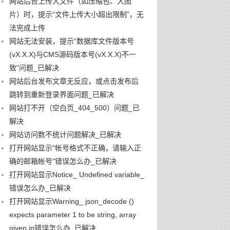
网站后台上传大文件（如压缩包、大图
片）时，提示“文件上传大小超出限制”，无
法完成上传
网站无法安装，提示“数据库文件版本号
(vX.X.X)与CMS源码版本号(vX.X.X)不一
致”问题_已解决
网站后台发布文章无反应，或点击发布后
跳转到重新登录界面问题_已解决
网站打不开（空白页_404_500）问题_已
解决
网站访问数不统计问题解决_已解决
打开网站显示"帐号格式不正确，请输入正
确的邮箱帐号"错误怎么办_已解决
打开网站显示Notice_ Undefined variable_
错误怎么办_已解决
打开网站显示Warning_ json_decode ()
expects parameter 1 to be string, array
given in错误怎么办_已解决