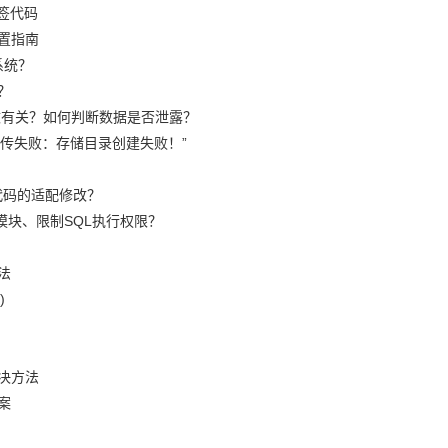
签代码
置指南
系统？
？
篡改有关？如何判断数据是否泄露？
“上传失败：存储目录创建失败！”
代码的适配修改？
模块、限制SQL执行权限？
法
)
决方法
案