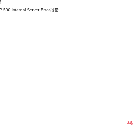
据
nternal Server Error报错
t