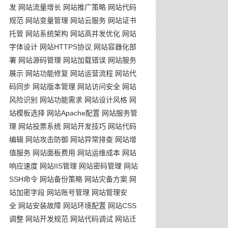
发
网站流量增长
网站推广策略
网站代码
规范
网站变量管理
网站云服务
网站证书
托管
网站系统架构
网站高并发优化
网站
字体设计
网站HTTPS协议
网站容器化部
署
网站源码管理
网站加载错误
网站服务
展示
网站功能修复
网站运营流程
网站代
码同步
网站版本管理
网站访问安全
网站
风险识别
网站功能需求
网站设计风格
网
站模板选择
网站Apache配置
网站服务管
理
网站投票系统
网站开发技巧
网站代码
编辑
网站攻击防御
网站异常排查
网站增
值服务
网站面板费用
网站运维成本
网站
响应速度
网站IIS管理
网站密码管理
网站
SSH命令
网站备份策略
网站灾备方案
网
站加密字段
网站账号管理
网站管理安
全
网站安装故障
网站环境配置
网站CSS
调整
网站开发规范
网站代码调试
网站迁