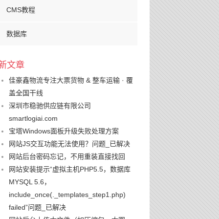
CMS教程
数据库
新文章
佳豪鑫物流专注大票货物 & 整车运输 · 覆
盖全国干线
深圳市稳驰供应链有限公司
smartlogiai.com
宝塔Windows面板升级失败处理方案
网站JS交互功能无法使用？问题_已解决
网站后台密码忘记，不用重装直接找回
网站安装提示“虚拟主机PHP5.5，数据库
MYSQL 5.6，
include_once(._templates_step1.php)
failed”问题_已解决