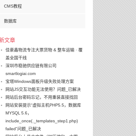
CMS教程
数据库
新文章
佳豪鑫物流专注大票货物 & 整车运输 · 覆
盖全国干线
深圳市稳驰供应链有限公司
smartlogiai.com
宝塔Windows面板升级失败处理方案
网站JS交互功能无法使用？问题_已解决
网站后台密码忘记，不用重装直接找回
网站安装提示“虚拟主机PHP5.5，数据库
MYSQL 5.6，
include_once(._templates_step1.php)
failed”问题_已解决