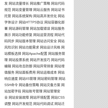
发
网站流量增长
网站推广策略
网站代码
规范
网站变量管理
网站云服务
网站证书
托管
网站系统架构
网站高并发优化
网站
字体设计
网站HTTPS协议
网站容器化部
署
网站源码管理
网站加载错误
网站服务
展示
网站功能修复
网站运营流程
网站代
码同步
网站版本管理
网站访问安全
网站
风险识别
网站功能需求
网站设计风格
网
站模板选择
网站Apache配置
网站服务管
理
网站投票系统
网站开发技巧
网站代码
编辑
网站攻击防御
网站异常排查
网站增
值服务
网站面板费用
网站运维成本
网站
响应速度
网站IIS管理
网站密码管理
网站
SSH命令
网站备份策略
网站灾备方案
网
站加密字段
网站账号管理
网站管理安
全
网站安装故障
网站环境配置
网站CSS
调整
网站开发规范
网站代码调试
网站迁