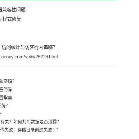
站样式修复
？访问统计与访客行为追踪？
zicopy.com/suibi/25219.html
和密码？
签代码
置指南
系统？
？
篡改有关？如何判断数据是否泄露？
“上传失败：存储目录创建失败！”