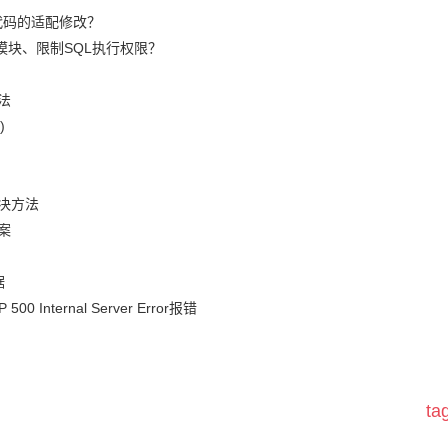
代码的适配修改？
模块、限制SQL执行权限？
法
)
决方法
案
据
nternal Server Error报错
t