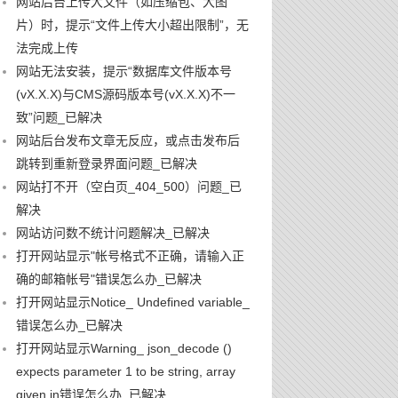
网站后台上传大文件（如压缩包、大图
片）时，提示“文件上传大小超出限制”，无
法完成上传
网站无法安装，提示“数据库文件版本号
(vX.X.X)与CMS源码版本号(vX.X.X)不一
致”问题_已解决
网站后台发布文章无反应，或点击发布后
跳转到重新登录界面问题_已解决
网站打不开（空白页_404_500）问题_已
解决
网站访问数不统计问题解决_已解决
打开网站显示"帐号格式不正确，请输入正
确的邮箱帐号"错误怎么办_已解决
打开网站显示Notice_ Undefined variable_
错误怎么办_已解决
打开网站显示Warning_ json_decode ()
expects parameter 1 to be string, array
given in错误怎么办_已解决