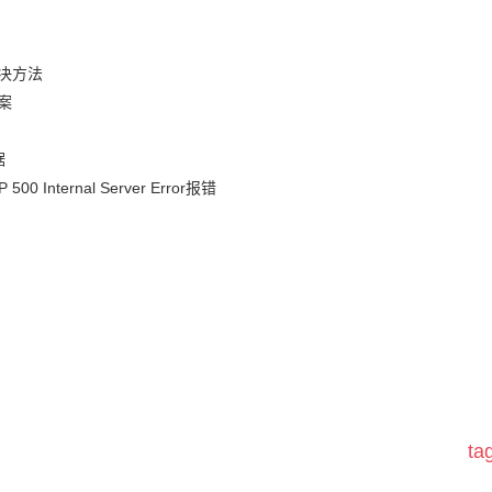
决方法
案
据
nternal Server Error报错
t