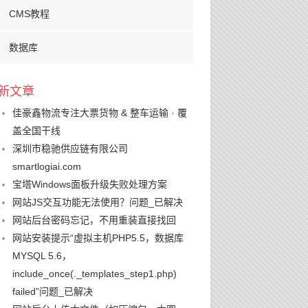
CMS教程
数据库
新文章
佳豪鑫物流专注大票货物 & 整车运输 · 覆
盖全国干线
深圳市稳驰供应链有限公司
smartlogiai.com
宝塔Windows面板升级失败处理方案
网站JS交互功能无法使用？问题_已解决
网站后台密码忘记，不用重装直接找回
网站安装提示“虚拟主机PHP5.5，数据库
MYSQL 5.6，
include_once(._templates_step1.php)
failed”问题_已解决