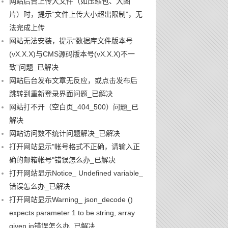
网站后台上传大文件（如压缩包、大图
片）时，提示“文件上传大小超出限制”，无
法完成上传
网站无法安装，提示“数据库文件版本号
(vX.X.X)与CMS源码版本号(vX.X.X)不一
致”问题_已解决
网站后台发布文章无反应，或点击发布后
跳转到重新登录界面问题_已解决
网站打不开（空白页_404_500）问题_已
解决
网站访问数不统计问题解决_已解决
打开网站显示"帐号格式不正确，请输入正
确的邮箱帐号"错误怎么办_已解决
打开网站显示Notice_ Undefined variable_
错误怎么办_已解决
打开网站显示Warning_ json_decode ()
expects parameter 1 to be string, array
given in错误怎么办_已解决