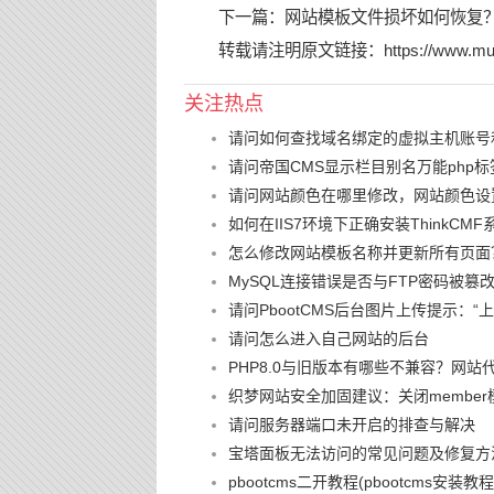
下一篇：
网站模板文件损坏如何恢复
转载请注明原文链接：
https://www.mu
关注热点
请问如何查找域名绑定的虚拟主机账号
请问帝国CMS显示栏目别名万能php标
请问网站颜色在哪里修改，网站颜色设
如何在IIS7环境下正确安装ThinkCMF
怎么修改网站模板名称并更新所有页面
MySQL连接错误是否与FTP密码被
请问PbootCMS后台图片上传提示：
请问怎么进入自己网站的后台
PHP8.0与旧版本有哪些不兼容？网站
织梦网站安全加固建议：关闭member
请问服务器端口未开启的排查与解决
宝塔面板无法访问的常见问题及修复方
pbootcms二开教程(pbootcms安装教程