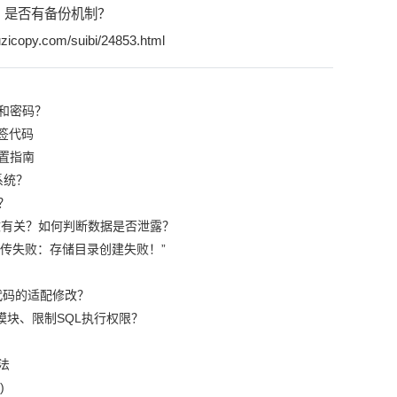
？是否有备份机制？
zicopy.com/suibi/24853.html
和密码？
签代码
置指南
系统？
？
篡改有关？如何判断数据是否泄露？
“上传失败：存储目录创建失败！”
代码的适配修改？
模块、限制SQL执行权限？
法
)