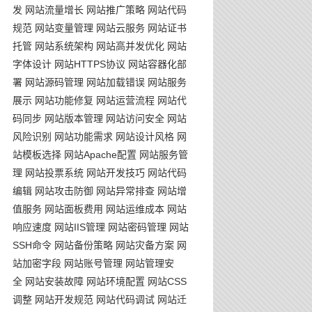
发
网站流量增长
网站推广策略
网站代码
规范
网站变量管理
网站云服务
网站证书
托管
网站系统架构
网站高并发优化
网站
字体设计
网站HTTPS协议
网站容器化部
署
网站源码管理
网站加载错误
网站服务
展示
网站功能修复
网站运营流程
网站代
码同步
网站版本管理
网站访问安全
网站
风险识别
网站功能需求
网站设计风格
网
站模板选择
网站Apache配置
网站服务管
理
网站投票系统
网站开发技巧
网站代码
编辑
网站攻击防御
网站异常排查
网站增
值服务
网站面板费用
网站运维成本
网站
响应速度
网站IIS管理
网站密码管理
网站
SSH命令
网站备份策略
网站灾备方案
网
站加密字段
网站账号管理
网站管理安
全
网站安装故障
网站环境配置
网站CSS
调整
网站开发规范
网站代码调试
网站迁