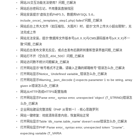
网站JS交互功能无法使用？问题_已解决
网站后台密码忘记，不用重装直接找回
网站安装提示“虚拟主机PHP5.5，数据库MYSQL 5.6，
include_once(._templates_step1.php) failed”问题_已解决
网站后台上传大文件（如压缩包、大图片）时，提示“文件上传大小超出限制”，无
法完成上传
网站无法安装，提示“数据库文件版本号(vX.X.X)与CMS源码版本号(vX.X.X)不一
致”问题_已解决
网站后台发布文章无反应，或点击发布后跳转到重新登录界面问题_已解决
网站打不开（空白页_404_500）问题_已解决
网站访问数不统计问题解决_已解决
打开网站显示"帐号格式不正确，请输入正确的邮箱帐号"错误怎么办_已解决
打开网站显示Notice_ Undefined variable_错误怎么办_已解决
打开网站显示Warning_ json_decode () expects parameter 1 to be string, array
given in错误怎么办_已解决
网站从HTTP改成HTTPS配置指南
打开网站显示Parse error_ syntax error, unexpected 'object' (T_STRING)错误怎
么办_已解决
企业网站建设完整流程（PHP 从零到一）- 核心思路罗列
网站一键修复：彻底清除恶意内容，恢复网站正常
打开网站显示Table 'db_name.table_name' doesn't exist错误怎么办_已解决
打开网站显示PHP Parse error_ syntax error, unexpected token "1name",
expecting variable (T_VARIA