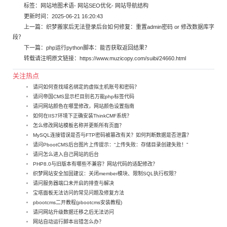
标签：
网站地图术语
-
网站SEO优化
-
网站导航结构
更新时间：2025-06-21 16:20:43
上一篇：
织梦搬家后无法登录后台如何修复：重置admin密码 or 修改数据库字
段？
下一篇：
php运行python脚本：能否获取返回结果？
转载请注明原文链接：
https://www.muzicopy.com/suibi/24660.html
关注热点
请问如何查找域名绑定的虚拟主机账号和密码？
请问帝国CMS显示栏目别名万能php标签代码
请问网站颜色在哪里修改，网站颜色设置指南
如何在IIS7环境下正确安装ThinkCMF系统？
怎么修改网站模板名称并更新所有页面？
MySQL连接错误是否与FTP密码被篡改有关？如何判断数据是否泄露？
请问PbootCMS后台图片上传提示：“上传失败：存储目录创建失败！”
请问怎么进入自己网站的后台
PHP8.0与旧版本有哪些不兼容？网站代码的适配修改？
织梦网站安全加固建议：关闭member模块、限制SQL执行权限？
请问服务器端口未开启的排查与解决
宝塔面板无法访问的常见问题及修复方法
pbootcms二开教程(pbootcms安装教程)
请问网站升级数据迁移之后无法访问
网站自动运行脚本出错怎么办？