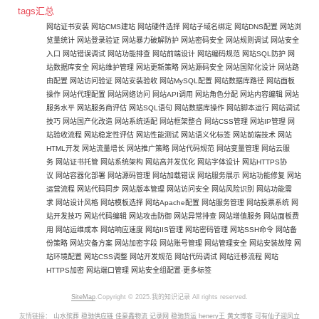
tags汇总
网站证书安装
网站CMS建站
网站硬件选择
网站子域名绑定
网站DNS配置
网站浏
览量统计
网站登录验证
网站暴力破解防护
网站密码安全
网站规则调试
网站安全
入口
网站错误调试
网站功能排查
网站前端设计
网站编码规范
网站SQL防护
网
站数据库安全
网站维护管理
网站更新策略
网站源码安全
网站国际化设计
网站路
由配置
网站访问验证
网站安装验收
网站MySQL配置
网站数据库路径
网站面板
操作
网站代理配置
网站网络访问
网站API调用
网站角色分配
网站内容编辑
网站
服务水平
网站服务商评估
网站SQL语句
网站数据库操作
网站脚本运行
网站调试
技巧
网站国产化改造
网站系统适配
网站框架整合
网站CSS管理
网站IP管理
网
站验收流程
网站稳定性评估
网站性能测试
网站语义化标签
网站前端技术
网站
HTML开发
网站流量增长
网站推广策略
网站代码规范
网站变量管理
网站云服
务
网站证书托管
网站系统架构
网站高并发优化
网站字体设计
网站HTTPS协
议
网站容器化部署
网站源码管理
网站加载错误
网站服务展示
网站功能修复
网站
运营流程
网站代码同步
网站版本管理
网站访问安全
网站风险识别
网站功能需
求
网站设计风格
网站模板选择
网站Apache配置
网站服务管理
网站投票系统
网
站开发技巧
网站代码编辑
网站攻击防御
网站异常排查
网站增值服务
网站面板费
用
网站运维成本
网站响应速度
网站IIS管理
网站密码管理
网站SSH命令
网站备
份策略
网站灾备方案
网站加密字段
网站账号管理
网站管理安全
网站安装故障
网
站环境配置
网站CSS调整
网站开发规范
网站代码调试
网站迁移流程
网站
HTTPS加密
网站端口管理
网站安全组配置
-
更多标签
SiteMap
.Copyright © 2025.我的知识记录 All rights reserved.
友情链接：
山水殡葬
稳驰供应链
佳豪鑫物流
记录网
稳驰货运
henery王
黄文博客
可有仙子迎风立