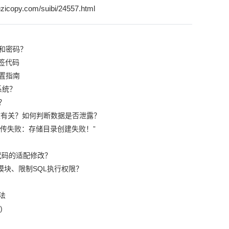
zicopy.com/suibi/24557.html
和密码？
签代码
置指南
系统？
？
篡改有关？如何判断数据是否泄露？
“上传失败：存储目录创建失败！”
代码的适配修改？
模块、限制SQL执行权限？
法
)