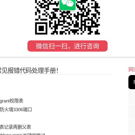
微信扫一扫，进行咨询
网
常见报错代码处理手册！
rant权限表
防火墙3306端口
表记录再删父表