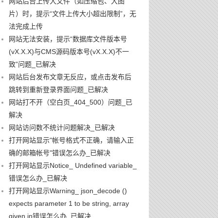
网站后台上传大文件（如压缩包、大图
片）时，提示“文件上传大小超出限制”，无
法完成上传
网站无法安装，提示“数据库文件版本号
(vX.X.X)与CMS源码版本号(vX.X.X)不一
致”问题_已解决
网站后台发布文章无反应，或点击发布后
跳转到重新登录界面问题_已解决
网站打不开（空白页_404_500）问题_已
解决
网站访问数不统计问题解决_已解决
打开网站显示"帐号格式不正确，请输入正
确的邮箱帐号"错误怎么办_已解决
打开网站显示Notice_ Undefined variable_
错误怎么办_已解决
打开网站显示Warning_ json_decode ()
expects parameter 1 to be string, array
given in错误怎么办_已解决