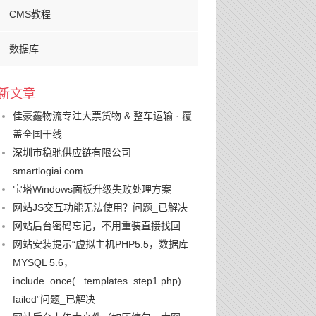
CMS教程
数据库
新文章
佳豪鑫物流专注大票货物 & 整车运输 · 覆
盖全国干线
深圳市稳驰供应链有限公司
smartlogiai.com
宝塔Windows面板升级失败处理方案
网站JS交互功能无法使用？问题_已解决
网站后台密码忘记，不用重装直接找回
网站安装提示“虚拟主机PHP5.5，数据库
MYSQL 5.6，
include_once(._templates_step1.php)
failed”问题_已解决