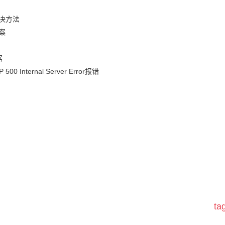
决方法
案
据
nternal Server Error报错
t