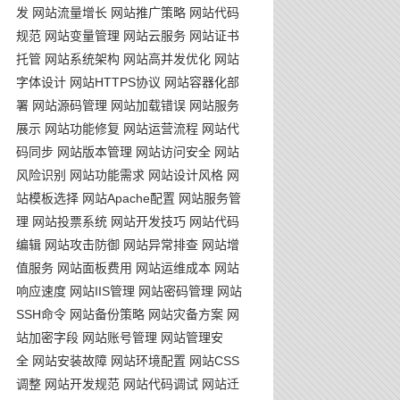
发
网站流量增长
网站推广策略
网站代码
规范
网站变量管理
网站云服务
网站证书
托管
网站系统架构
网站高并发优化
网站
字体设计
网站HTTPS协议
网站容器化部
署
网站源码管理
网站加载错误
网站服务
展示
网站功能修复
网站运营流程
网站代
码同步
网站版本管理
网站访问安全
网站
风险识别
网站功能需求
网站设计风格
网
站模板选择
网站Apache配置
网站服务管
理
网站投票系统
网站开发技巧
网站代码
编辑
网站攻击防御
网站异常排查
网站增
值服务
网站面板费用
网站运维成本
网站
响应速度
网站IIS管理
网站密码管理
网站
SSH命令
网站备份策略
网站灾备方案
网
站加密字段
网站账号管理
网站管理安
全
网站安装故障
网站环境配置
网站CSS
调整
网站开发规范
网站代码调试
网站迁