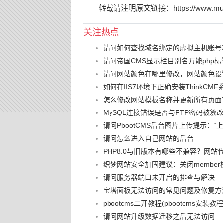
转载请注明原文链接：
https://www.mu
关注热点
请问如何查找域名绑定的虚拟主机账号
请问帝国CMS显示栏目别名万能php标
请问网站颜色在哪里修改，网站颜色设
如何在IIS7环境下正确安装ThinkCMF
怎么修改网站模板名称并更新所有页面
MySQL连接错误是否与FTP密码被
请问PbootCMS后台图片上传提示：
请问怎么进入自己网站的后台
PHP8.0与旧版本有哪些不兼容？网站
织梦网站安全加固建议：关闭member
请问服务器端口未开启的排查与解决
宝塔面板无法访问的常见问题及修复方
pbootcms二开教程(pbootcms安装教程
请问网站升级数据迁移之后无法访问