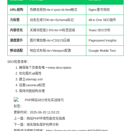
URL结构
伪静态规则<br>/-post-id.html格式
Nginx重写规则
元标签
动态生成TDK<br>Schema标记
All in One SEO插件
内容优化
关键词密度2-5%<br>H标签层级
Yoast SEO分析
速度提升
图片懒加载<br>CSS/JS压缩
Pagespeed Insights
移动适配
响应式布局<br>Viewport配置
Google Mobile Test
SEO检查清单：
确保每个页面有唯一meta description
优化图片alt属性
建立sitemap.xml
设置canonical标签
保持内链结构合理
标签：
更新时间：2025-06-20 11:53:23
上一篇：
网站PHP环境性能优化指南
下一篇：
域名隐私保护利弊分析
转载请注明原文链接：
https://www.muzicopy.com/suibi/24458.html