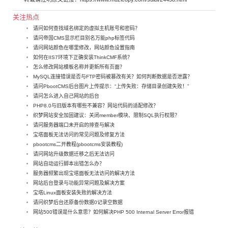
关注热点
请问如何查找域名绑定的虚拟主机账号和密码？
请问帝国CMS显示栏目别名万能php标签代码
请问网站颜色在哪里修改，网站颜色设置指南
如何在IIS7环境下正确安装ThinkCMF系统？
怎么修改网站模板名称并更新所有页面？
MySQL连接错误是否与FTP密码被篡改有关？如何判断数据是否泄露？
请问PbootCMS后台图片上传提示：“上传失败：存储目录创建失败！”
请问怎么进入自己网站的后台
PHP8.0与旧版本有哪些不兼容？网站代码的适配修改？
织梦网站安全加固建议：关闭member模块、限制SQL执行权限？
请问服务器端口未开启的排查与解决
宝塔面板无法访问的常见问题及修复方法
pbootcms二开教程(pbootcms安装教程)
请问网站升级数据迁移之后无法访问
网站自动运行脚本出错怎么办？
服务器频繁出现宝塔面板无法访问的解决方法
网站后台登录与功能异常问题及解决方案
宝塔Linux面板安装失败的解决方法
请问织梦后台还原备份数据0记录空数据
网站500错误是什么意思？如何解决PHP 500 Internal Server Error报错