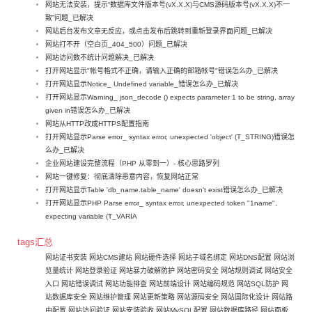
网站无法安装，提示“数据库文件版本号(vX.X.X)与CMS源码版本号(vX.X.X)不一
致”问题_已解决
网站后台发布文章无反应，或点击发布后跳转到重新登录界面问题_已解决
网站打不开（空白页_404_500）问题_已解决
网站访问数不统计问题解决_已解决
打开网站显示"帐号格式不正确，请输入正确的邮箱帐号"错误怎么办_已解决
打开网站显示Notice_ Undefined variable_错误怎么办_已解决
打开网站显示Warning_ json_decode () expects parameter 1 to be string, array
given in错误怎么办_已解决
网站从HTTP改成HTTPS配置指南
打开网站显示Parse error_ syntax error, unexpected 'object' (T_STRING)错误怎
么办_已解决
企业网站建设完整流程（PHP 从零到一）- 核心思路罗列
网站一键修复：彻底清除恶意内容，恢复网站正常
打开网站显示Table 'db_name.table_name' doesn't exist错误怎么办_已解决
打开网站显示PHP Parse error_ syntax error, unexpected token "1name",
expecting variable (T_VARIA
tags汇总
网站证书安装
网站CMS建站
网站硬件选择
网站子域名绑定
网站DNS配置
网站浏
览量统计
网站登录验证
网站暴力破解防护
网站密码安全
网站规则调试
网站安全
入口
网站错误调试
网站功能排查
网站前端设计
网站编码规范
网站SQL防护
网
站数据库安全
网站维护管理
网站更新策略
网站源码安全
网站国际化设计
网站路
由配置
网站访问验证
网站安装验收
网站MySQL配置
网站数据库路径
网站面板