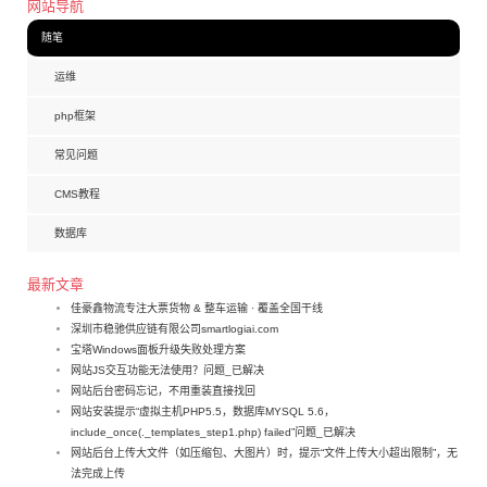
网站导航
随笔
运维
php框架
常见问题
CMS教程
数据库
最新文章
佳豪鑫物流专注大票货物 & 整车运输 · 覆盖全国干线
深圳市稳驰供应链有限公司smartlogiai.com
宝塔Windows面板升级失败处理方案
网站JS交互功能无法使用？问题_已解决
网站后台密码忘记，不用重装直接找回
网站安装提示“虚拟主机PHP5.5，数据库MYSQL 5.6，
include_once(._templates_step1.php) failed”问题_已解决
网站后台上传大文件（如压缩包、大图片）时，提示“文件上传大小超出限制”，无
法完成上传