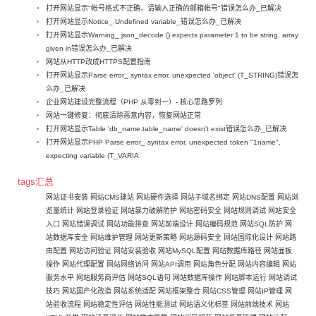
打开网站显示"帐号格式不正确，请输入正确的邮箱帐号"错误怎么办_已解决
打开网站显示Notice_ Undefined variable_错误怎么办_已解决
打开网站显示Warning_ json_decode () expects parameter 1 to be string, array
given in错误怎么办_已解决
网站从HTTP改成HTTPS配置指南
打开网站显示Parse error_ syntax error, unexpected 'object' (T_STRING)错误怎
么办_已解决
企业网站建设完整流程（PHP 从零到一）- 核心思路罗列
网站一键修复：彻底清除恶意内容，恢复网站正常
打开网站显示Table 'db_name.table_name' doesn't exist错误怎么办_已解决
打开网站显示PHP Parse error_ syntax error, unexpected token "1name",
expecting variable (T_VARIA
tags汇总
网站证书安装
网站CMS建站
网站硬件选择
网站子域名绑定
网站DNS配置
网站浏
览量统计
网站登录验证
网站暴力破解防护
网站密码安全
网站规则调试
网站安全
入口
网站错误调试
网站功能排查
网站前端设计
网站编码规范
网站SQL防护
网
站数据库安全
网站维护管理
网站更新策略
网站源码安全
网站国际化设计
网站路
由配置
网站访问验证
网站安装验收
网站MySQL配置
网站数据库路径
网站面板
操作
网站代理配置
网站网络访问
网站API调用
网站角色分配
网站内容编辑
网站
服务水平
网站服务商评估
网站SQL语句
网站数据库操作
网站脚本运行
网站调试
技巧
网站国产化改造
网站系统适配
网站框架整合
网站CSS管理
网站IP管理
网
站验收流程
网站稳定性评估
网站性能测试
网站语义化标签
网站前端技术
网站