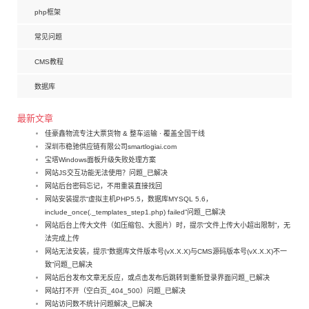
php框架
常见问题
CMS教程
数据库
最新文章
佳豪鑫物流专注大票货物 & 整车运输 · 覆盖全国干线
深圳市稳驰供应链有限公司smartlogiai.com
宝塔Windows面板升级失败处理方案
网站JS交互功能无法使用？问题_已解决
网站后台密码忘记，不用重装直接找回
网站安装提示“虚拟主机PHP5.5，数据库MYSQL 5.6，
include_once(._templates_step1.php) failed”问题_已解决
网站后台上传大文件（如压缩包、大图片）时，提示“文件上传大小超出限制”，无
法完成上传
网站无法安装，提示“数据库文件版本号(vX.X.X)与CMS源码版本号(vX.X.X)不一
致”问题_已解决
网站后台发布文章无反应，或点击发布后跳转到重新登录界面问题_已解决
网站打不开（空白页_404_500）问题_已解决
网站访问数不统计问题解决_已解决