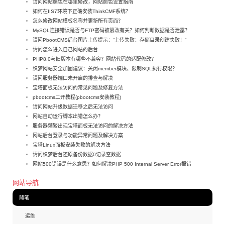
请问网站颜色在哪里修改，网站颜色设置指南
如何在IIS7环境下正确安装ThinkCMF系统？
怎么修改网站模板名称并更新所有页面？
MySQL连接错误是否与FTP密码被篡改有关？如何判断数据是否泄露？
请问PbootCMS后台图片上传提示：“上传失败：存储目录创建失败！”
请问怎么进入自己网站的后台
PHP8.0与旧版本有哪些不兼容？网站代码的适配修改？
织梦网站安全加固建议：关闭member模块、限制SQL执行权限？
请问服务器端口未开启的排查与解决
宝塔面板无法访问的常见问题及修复方法
pbootcms二开教程(pbootcms安装教程)
请问网站升级数据迁移之后无法访问
网站自动运行脚本出错怎么办？
服务器频繁出现宝塔面板无法访问的解决方法
网站后台登录与功能异常问题及解决方案
宝塔Linux面板安装失败的解决方法
请问织梦后台还原备份数据0记录空数据
网站500错误是什么意思？如何解决PHP 500 Internal Server Error报错
网站导航
随笔
运维