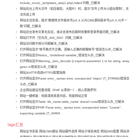
include_once(._templates_step1.php) failed”问题_已解决
网站后台上传大文件（如压缩包、大图片）时，提示“文件上传大小超出限制”，无
法完成上传
网站无法安装，提示“数据库文件版本号(vX.X.X)与CMS源码版本号(vX.X.X)不一
致”问题_已解决
网站后台发布文章无反应，或点击发布后跳转到重新登录界面问题_已解决
网站打不开（空白页_404_500）问题_已解决
网站访问数不统计问题解决_已解决
打开网站显示"帐号格式不正确，请输入正确的邮箱帐号"错误怎么办_已解决
打开网站显示Notice_ Undefined variable_错误怎么办_已解决
打开网站显示Warning_ json_decode () expects parameter 1 to be string, array
given in错误怎么办_已解决
网站从HTTP改成HTTPS配置指南
打开网站显示Parse error_ syntax error, unexpected 'object' (T_STRING)错误怎
么办_已解决
企业网站建设完整流程（PHP 从零到一）- 核心思路罗列
网站一键修复：彻底清除恶意内容，恢复网站正常
打开网站显示Table 'db_name.table_name' doesn't exist错误怎么办_已解决
打开网站显示PHP Parse error_ syntax error, unexpected token "1name",
expecting variable (T_VARIA
tags汇总
网站证书安装
网站CMS建站
网站硬件选择
网站子域名绑定
网站DNS配置
网站浏