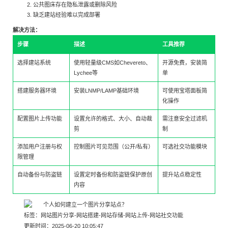
公共图床存在隐私泄露或删除风险
缺乏建站经验难以完成部署
解决方法：
步骤
描述
工具推荐
选择建站系统
使用轻量级CMS如Chevereto、
开源免费，安装简
Lychee等
单
搭建服务器环境
安装LNMP/LAMP基础环境
可使用宝塔面板简
化操作
配置图片上传功能
设置允许的格式、大小、自动裁
需注意安全过滤机
剪
制
添加用户注册与权
控制图片可见范围（公开/私有）
可选社交功能模块
限管理
自动备份与防盗链
设置定时备份和防盗链保护原创
提升站点稳定性
内容
标签：
网站图片分享
-
网站搭建
-
网站存储
-
网站上传
-
网站社交功能
更新时间：2025-06-20 10:05:47