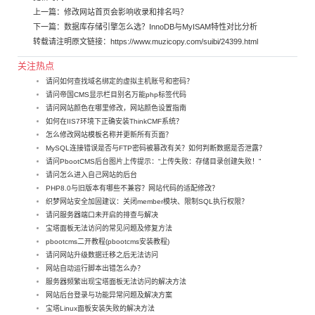
上一篇：
修改网站首页会影响收录和排名吗？
下一篇：
数据库存储引擎怎么选？InnoDB与MyISAM特性对比分析
转载请注明原文链接：
https://www.muzicopy.com/suibi/24399.html
关注热点
请问如何查找域名绑定的虚拟主机账号和密码？
请问帝国CMS显示栏目别名万能php标签代码
请问网站颜色在哪里修改，网站颜色设置指南
如何在IIS7环境下正确安装ThinkCMF系统？
怎么修改网站模板名称并更新所有页面？
MySQL连接错误是否与FTP密码被篡改有关？如何判断数据是否泄露？
请问PbootCMS后台图片上传提示：“上传失败：存储目录创建失败！”
请问怎么进入自己网站的后台
PHP8.0与旧版本有哪些不兼容？网站代码的适配修改？
织梦网站安全加固建议：关闭member模块、限制SQL执行权限？
请问服务器端口未开启的排查与解决
宝塔面板无法访问的常见问题及修复方法
pbootcms二开教程(pbootcms安装教程)
请问网站升级数据迁移之后无法访问
网站自动运行脚本出错怎么办？
服务器频繁出现宝塔面板无法访问的解决方法
网站后台登录与功能异常问题及解决方案
宝塔Linux面板安装失败的解决方法