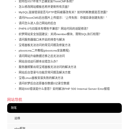
如何在IIS7环境下正确安装ThinkCMF系统？
怎么修改网站模板名称并更新所有页面？
MySQL连接错误是否与FTP密码被篡改有关？如何判断数据是否泄露？
请问PbootCMS后台图片上传提示：“上传失败：存储目录创建失败！”
请问怎么进入自己网站的后台
PHP8.0与旧版本有哪些不兼容？网站代码的适配修改？
织梦网站安全加固建议：关闭member模块、限制SQL执行权限？
请问服务器端口未开启的排查与解决
宝塔面板无法访问的常见问题及修复方法
pbootcms二开教程(pbootcms安装教程)
请问网站升级数据迁移之后无法访问
网站自动运行脚本出错怎么办？
服务器频繁出现宝塔面板无法访问的解决方法
网站后台登录与功能异常问题及解决方案
宝塔Linux面板安装失败的解决方法
请问织梦后台还原备份数据0记录空数据
网站500错误是什么意思？如何解决PHP 500 Internal Server Error报错
网站导航
随笔
运维
php框架