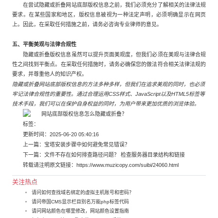
在尝试隐藏或折叠网站底部版权信息之前，我们必须充分了解相关的法律法规
要求。在某些国家和地区，版权信息被视为一种法定声明，必须明确显示在网页
上。因此，在采取任何措施之前，请务必咨询专业律师的意见。
五、平衡美观与法律合规性
隐藏或折叠版权信息虽然可以提升页面美观度，但我们必须在美观与法律合规
性之间找到平衡点。在采取任何措施时，请务必确保您的做法符合相关法律法规的
要求，并尊重他人的知识产权。
隐藏或折叠网站底部版权信息的方法多种多样，但我们在追求美观的同时，也必须
牢记法律合规性的重要性。通过合理运用CSS样式、JavaScript以及HTML5标签等
技术手段，我们可以在保护自身权益的同时，为用户带来更加优质的浏览体验。
标签：
更新时间：2025-06-20 05:40:16
上一篇：
宝塔安装步骤中如何避免常见错误？
下一篇：
文件不存在如何排查路径问题？ 检查服务器目录结构和链接
转载请注明原文链接：
https://www.muzicopy.com/suibi/24060.html
关注热点
请问如何查找域名绑定的虚拟主机账号和密码？
请问帝国CMS显示栏目别名万能php标签代码
请问网站颜色在哪里修改，网站颜色设置指南