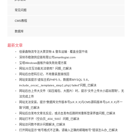
常见问题
CMS教程
数据库
最新文章
佳豪鑫物流专注大票货物 & 整车运输 · 覆盖全国干线
深圳市稳驰供应链有限公司smartlogiai.com
宝塔Windows面板升级失败处理方案
网站JS交互功能无法使用？问题_已解决
网站后台密码忘记，不用重装直接找回
网站安装提示“虚拟主机PHP5.5，数据库MYSQL 5.6，
include_once(._templates_step1.php) failed”问题_已解决
网站后台上传大文件（如压缩包、大图片）时，提示“文件上传大小超出限制”，无
法完成上传
网站无法安装，提示“数据库文件版本号(vX.X.X)与CMS源码版本号(vX.X.X)不一
致”问题_已解决
网站后台发布文章无反应，或点击发布后跳转到重新登录界面问题_已解决
网站打不开（空白页_404_500）问题_已解决
网站访问数不统计问题解决_已解决
打开网站显示"帐号格式不正确，请输入正确的邮箱帐号"错误怎么办_已解决