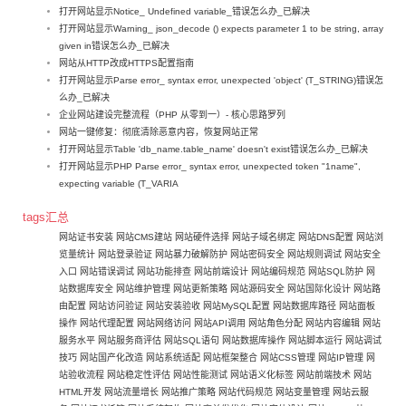
打开网站显示Notice_ Undefined variable_错误怎么办_已解决
打开网站显示Warning_ json_decode () expects parameter 1 to be string, array
given in错误怎么办_已解决
网站从HTTP改成HTTPS配置指南
打开网站显示Parse error_ syntax error, unexpected 'object' (T_STRING)错误怎
么办_已解决
企业网站建设完整流程（PHP 从零到一）- 核心思路罗列
网站一键修复：彻底清除恶意内容，恢复网站正常
打开网站显示Table 'db_name.table_name' doesn't exist错误怎么办_已解决
打开网站显示PHP Parse error_ syntax error, unexpected token "1name",
expecting variable (T_VARIA
tags汇总
网站证书安装
网站CMS建站
网站硬件选择
网站子域名绑定
网站DNS配置
网站浏
览量统计
网站登录验证
网站暴力破解防护
网站密码安全
网站规则调试
网站安全
入口
网站错误调试
网站功能排查
网站前端设计
网站编码规范
网站SQL防护
网
站数据库安全
网站维护管理
网站更新策略
网站源码安全
网站国际化设计
网站路
由配置
网站访问验证
网站安装验收
网站MySQL配置
网站数据库路径
网站面板
操作
网站代理配置
网站网络访问
网站API调用
网站角色分配
网站内容编辑
网站
服务水平
网站服务商评估
网站SQL语句
网站数据库操作
网站脚本运行
网站调试
技巧
网站国产化改造
网站系统适配
网站框架整合
网站CSS管理
网站IP管理
网
站验收流程
网站稳定性评估
网站性能测试
网站语义化标签
网站前端技术
网站
HTML开发
网站流量增长
网站推广策略
网站代码规范
网站变量管理
网站云服