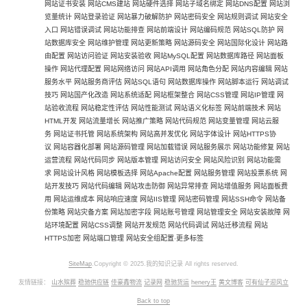
网站证书安装
网站CMS建站
网站硬件选择
网站子域名绑定
网站DNS配置
网站浏
览量统计
网站登录验证
网站暴力破解防护
网站密码安全
网站规则调试
网站安全
入口
网站错误调试
网站功能排查
网站前端设计
网站编码规范
网站SQL防护
网
站数据库安全
网站维护管理
网站更新策略
网站源码安全
网站国际化设计
网站路
由配置
网站访问验证
网站安装验收
网站MySQL配置
网站数据库路径
网站面板
操作
网站代理配置
网站网络访问
网站API调用
网站角色分配
网站内容编辑
网站
服务水平
网站服务商评估
网站SQL语句
网站数据库操作
网站脚本运行
网站调试
技巧
网站国产化改造
网站系统适配
网站框架整合
网站CSS管理
网站IP管理
网
站验收流程
网站稳定性评估
网站性能测试
网站语义化标签
网站前端技术
网站
HTML开发
网站流量增长
网站推广策略
网站代码规范
网站变量管理
网站云服
务
网站证书托管
网站系统架构
网站高并发优化
网站字体设计
网站HTTPS协
议
网站容器化部署
网站源码管理
网站加载错误
网站服务展示
网站功能修复
网站
运营流程
网站代码同步
网站版本管理
网站访问安全
网站风险识别
网站功能需
求
网站设计风格
网站模板选择
网站Apache配置
网站服务管理
网站投票系统
网
站开发技巧
网站代码编辑
网站攻击防御
网站异常排查
网站增值服务
网站面板费
用
网站运维成本
网站响应速度
网站IIS管理
网站密码管理
网站SSH命令
网站备
份策略
网站灾备方案
网站加密字段
网站账号管理
网站管理安全
网站安装故障
网
站环境配置
网站CSS调整
网站开发规范
网站代码调试
网站迁移流程
网站
HTTPS加密
网站端口管理
网站安全组配置
-
更多标签
SiteMap
.Copyright © 2025.我的知识记录 All rights reserved.
友情链接：
山水殡葬
稳驰供应链
佳豪鑫物流
记录网
稳驰货运
henery王
黄文博客
可有仙子迎风立
Back to top