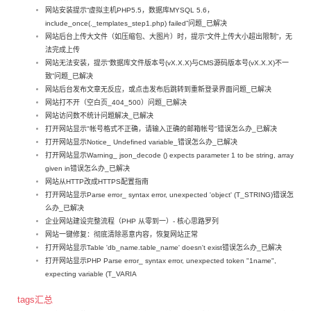
网站安装提示“虚拟主机PHP5.5，数据库MYSQL 5.6，
include_once(._templates_step1.php) failed”问题_已解决
网站后台上传大文件（如压缩包、大图片）时，提示“文件上传大小超出限制”，无
法完成上传
网站无法安装，提示“数据库文件版本号(vX.X.X)与CMS源码版本号(vX.X.X)不一
致”问题_已解决
网站后台发布文章无反应，或点击发布后跳转到重新登录界面问题_已解决
网站打不开（空白页_404_500）问题_已解决
网站访问数不统计问题解决_已解决
打开网站显示"帐号格式不正确，请输入正确的邮箱帐号"错误怎么办_已解决
打开网站显示Notice_ Undefined variable_错误怎么办_已解决
打开网站显示Warning_ json_decode () expects parameter 1 to be string, array
given in错误怎么办_已解决
网站从HTTP改成HTTPS配置指南
打开网站显示Parse error_ syntax error, unexpected 'object' (T_STRING)错误怎
么办_已解决
企业网站建设完整流程（PHP 从零到一）- 核心思路罗列
网站一键修复：彻底清除恶意内容，恢复网站正常
打开网站显示Table 'db_name.table_name' doesn't exist错误怎么办_已解决
打开网站显示PHP Parse error_ syntax error, unexpected token "1name",
expecting variable (T_VARIA
tags汇总