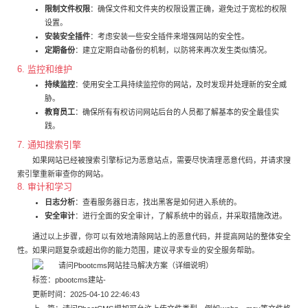
限制文件权限
：确保文件和文件夹的权限设置正确，避免过于宽松的权限
设置。
安装安全插件
：考虑安装一些安全插件来增强网站的安全性。
定期备份
：建立定期自动备份的机制，以防将来再次发生类似情况。
6. 监控和维护
持续监控
：使用安全工具持续监控你的网站，及时发现并处理新的安全威
胁。
教育员工
：确保所有有权访问网站后台的人员都了解基本的安全最佳实
践。
7. 通知搜索引擎
如果网站已经被搜索引擎标记为恶意站点，需要尽快清理恶意代码，并请求搜
索引擎重新审查你的网站。
8. 审计和学习
日志分析
：查看服务器日志，找出黑客是如何进入系统的。
安全审计
：进行全面的安全审计，了解系统中的弱点，并采取措施改进。
通过以上步骤，你可以有效地清除网站上的恶意代码，并提高网站的整体安全
性。如果问题复杂或超出你的能力范围，建议寻求专业的安全服务帮助。
标签：
pbootcms建站
-
更新时间：2025-04-10 22:46:43