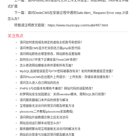
上一篇：
请问PbootCMS增加可允许上传文件类型，例如webp、mov等文件格
式扩展
下一篇：
请问DedeCMS在安装过程中遇到Safe Alert_ Request Error step 2!该
怎么办？
转载请注明原文链接：
https://www.muzicopy.com/suibi/497.html
关注热点
请问如何查找域名绑定的虚拟主机账号和密码？
请问帝国CMS显示栏目别名万能php标签代码
请问网站颜色在哪里修改，网站颜色设置指南
如何在IIS7环境下正确安装ThinkCMF系统？
怎么修改网站模板名称并更新所有页面？
MySQL连接错误是否与FTP密码被篡改有关？如何判断数据是否泄露？
请问PbootCMS后台图片上传提示：“上传失败：存储目录创建失败！”
请问怎么进入自己网站的后台
PHP8.0与旧版本有哪些不兼容？网站代码的适配修改？
织梦网站安全加固建议：关闭member模块、限制SQL执行权限？
请问服务器端口未开启的排查与解决
宝塔面板无法访问的常见问题及修复方法
pbootcms二开教程(pbootcms安装教程)
请问网站升级数据迁移之后无法访问
网站自动运行脚本出错怎么办？
服务器频繁出现宝塔面板无法访问的解决方法
网站后台登录与功能异常问题及解决方案