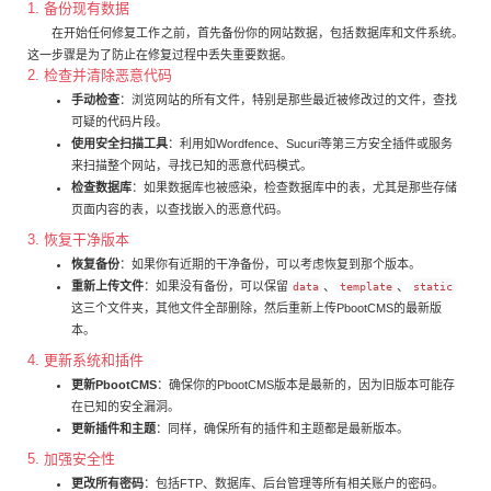
1. 备份现有数据
在开始任何修复工作之前，首先备份你的网站数据，包括数据库和文件系统。
这一步骤是为了防止在修复过程中丢失重要数据。
2. 检查并清除恶意代码
手动检查
：浏览网站的所有文件，特别是那些最近被修改过的文件，查找
可疑的代码片段。
使用安全扫描工具
：利用如Wordfence、Sucuri等第三方安全插件或服务
来扫描整个网站，寻找已知的恶意代码模式。
检查数据库
：如果数据库也被感染，检查数据库中的表，尤其是那些存储
页面内容的表，以查找嵌入的恶意代码。
3. 恢复干净版本
恢复备份
：如果你有近期的干净备份，可以考虑恢复到那个版本。
重新上传文件
：如果没有备份，可以保留
、
、
data
template
static
这三个文件夹，其他文件全部删除，然后重新上传PbootCMS的最新版
本。
4. 更新系统和插件
更新PbootCMS
：确保你的PbootCMS版本是最新的，因为旧版本可能存
在已知的安全漏洞。
更新插件和主题
：同样，确保所有的插件和主题都是最新版本。
5. 加强安全性
更改所有密码
：包括FTP、数据库、后台管理等所有相关账户的密码。