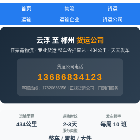
首页
物流
货运
运输
运输企业
货运公司
云浮 至 郴州
货运公司
佳豪鑫物流 · 专业货运 整车零担直达 · 434公里 · 天天发车
货运公司电话
13686834123
客服热线：17820636356 | 正规货运公司 · 门到门服务
运输里程
运输时效
发车频率
434公里
2-3天
每周 10 班
服务类型
整车 / 零担 / 大件