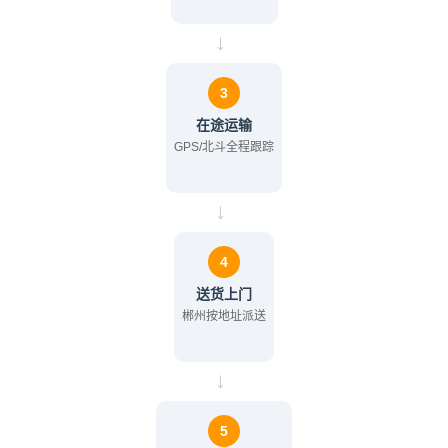
→
3
在途运输
GPS/北斗全程跟踪
→
4
送货上门
郴州按地址派送
→
5