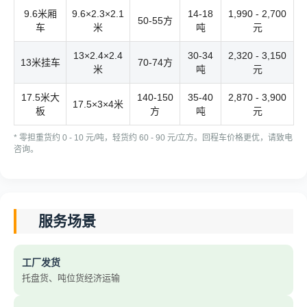
9.6米厢
9.6×2.3×2.1
14-18
1,990 - 2,700
50-55方
车
米
吨
元
13×2.4×2.4
30-34
2,320 - 3,150
13米挂车
70-74方
米
吨
元
17.5米大
140-150
35-40
2,870 - 3,900
17.5×3×4米
板
方
吨
元
* 零担重货约 0 - 10 元/吨，轻货约 60 - 90 元/立方。回程车价格更优，请致电
咨询。
服务场景
工厂发货
托盘货、吨位货经济运输