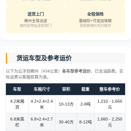
送货上门
全程保险
郴州全境派送
基础险+可追加保额
按约定地址送货到门
货损按保价先行赔付
货运车型及参考运价
以下为云浮到郴州（434公里）
各车型参考运价
，已含油路费。实
际运费以客服核算为准。
车型
车厢尺寸
容积
载重
整车参考价
4.2米厢
4.2×2.4×2.4
1,210 - 1,650
10-13方
2-8吨
货
米
元
6.8米高
6.8×2.4×2.7
1,660 - 2,250
30-40方
8-12吨
栏
米
元