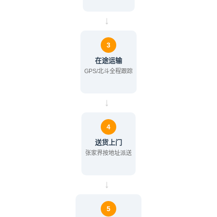
→
3
在途运输
GPS/北斗全程跟踪
→
4
送货上门
张家界按地址派送
→
5