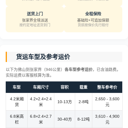
送货上门
全程保险
张家界全境派送
基础险+可追加保额
按约定地址送货到门
货损按保价先行赔付
货运车型及参考运价
以下为佛山到张家界（946公里）
各车型参考运价
，已含油路费。
实际运费以客服核算为准。
车型
车厢尺寸
容积
载重
整车参考价
4.2米厢
4.2×2.4×2.4
2,650 - 3,600
10-13方
2-8吨
货
米
元
6.8米高
6.8×2.4×2.7
3,610 - 4,900
30-40方
8-12吨
栏
米
元