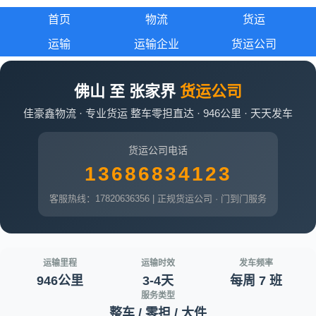
首页
物流
货运
运输
运输企业
货运公司
佛山 至 张家界
货运公司
佳豪鑫物流 · 专业货运 整车零担直达 · 946公里 · 天天发车
货运公司电话
13686834123
客服热线：17820636356 | 正规货运公司 · 门到门服务
运输里程
运输时效
发车频率
946公里
3-4天
每周 7 班
服务类型
整车 / 零担 / 大件