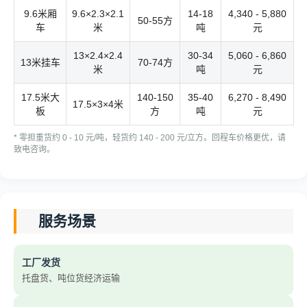
9.6米厢
9.6×2.3×2.1
14-18
4,340 - 5,880
50-55方
车
米
吨
元
13×2.4×2.4
30-34
5,060 - 6,860
13米挂车
70-74方
米
吨
元
17.5米大
140-150
35-40
6,270 - 8,490
17.5×3×4米
板
方
吨
元
* 零担重货约 0 - 10 元/吨，轻货约 140 - 200 元/立方。回程车价格更优，请
致电咨询。
服务场景
工厂发货
托盘货、吨位货经济运输