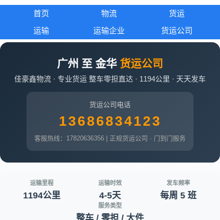
首页
物流
货运
运输
运输企业
货运公司
广州 至 金华
货运公司
佳豪鑫物流 · 专业货运 整车零担直达 · 1194公里 · 天天发车
货运公司电话
13686834123
客服热线：17820636356 | 正规货运公司 · 门到门服务
运输里程
运输时效
发车频率
1194公里
4-5天
每周 5 班
服务类型
整车 / 零担 / 大件