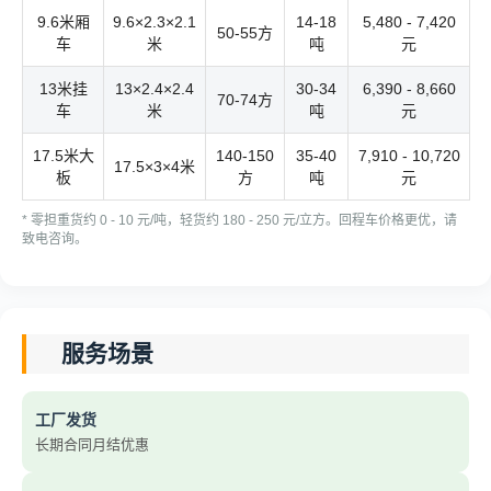
9.6米厢
9.6×2.3×2.1
14-18
5,480 - 7,420
50-55方
车
米
吨
元
13米挂
13×2.4×2.4
30-34
6,390 - 8,660
70-74方
车
米
吨
元
17.5米大
140-150
35-40
7,910 - 10,720
17.5×3×4米
板
方
吨
元
* 零担重货约 0 - 10 元/吨，轻货约 180 - 250 元/立方。回程车价格更优，请
致电咨询。
服务场景
工厂发货
长期合同月结优惠