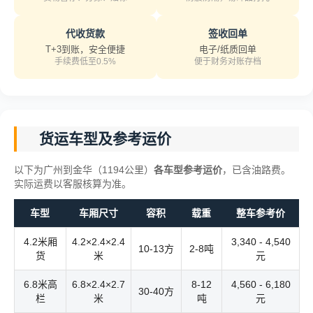
代收货款
签收回单
T+3到账，安全便捷
电子/纸质回单
手续费低至0.5%
便于财务对账存档
货运车型及参考运价
以下为广州到金华（1194公里）
各车型参考运价
，已含油路费。
实际运费以客服核算为准。
车型
车厢尺寸
容积
载重
整车参考价
4.2米厢
4.2×2.4×2.4
3,340 - 4,540
10-13方
2-8吨
货
米
元
6.8米高
6.8×2.4×2.7
8-12
4,560 - 6,180
30-40方
栏
米
吨
元