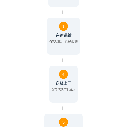
→
3
在途运输
GPS/北斗全程跟踪
→
4
送货上门
金华按地址派送
→
5