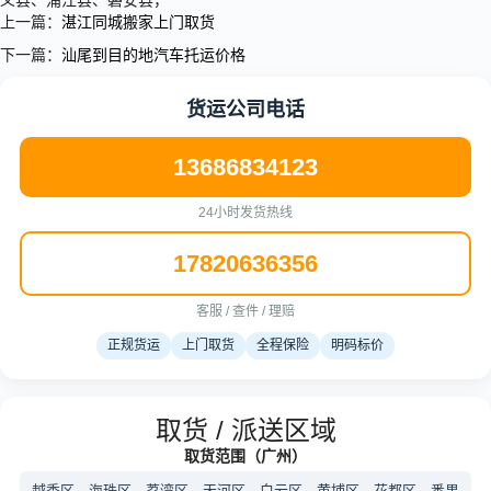
义县、浦江县、磐安县，
上一篇：
湛江同城搬家上门取货
下一篇：
汕尾到目的地汽车托运价格
货运公司电话
13686834123
24小时发货热线
17820636356
客服 / 查件 / 理赔
正规货运
上门取货
全程保险
明码标价
取货 / 派送区域
取货范围（广州）
越秀区、海珠区、荔湾区、天河区、白云区、黄埔区、花都区、番禺