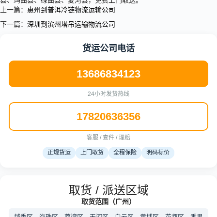
县、玛曲县、碌曲县、夏河县，免费上门取送。
上一篇：
惠州到普洱冷链物流运输公司
下一篇：
深圳到滨州塔吊运输物流公司
货运公司电话
13686834123
24小时发货热线
17820636356
客服 / 查件 / 理赔
正规货运
上门取货
全程保险
明码标价
取货 / 派送区域
取货范围（广州）
越秀区、海珠区、荔湾区、天河区、白云区、黄埔区、花都区、番禺