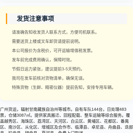
发货注意事项
请准确告知收发货人联系方式，方便司机联系。
需要送货上楼或叉车卸货请提前说明。
本公司报价为含税价，可开运输增值税发票。
发车前完成费用确认，保障时效。
节假日运力紧张，建议提前3-5天预约。
我司在发车前核对货物清单，确保无误。
特殊货物（生鲜、精密仪器）提前告知，安排专用车辆。
广州货运，辐射甘南藏族自治州等城市。自有车队144台，日处理483
票，仓储3087㎡。提供家具搬迁、回程配载、整车运输等综合服务。覆
盖越秀区、海珠区、荔湾区、天河区、白云区、黄埔区、花都区、番禺
区、南沙区、从化区、增城区及合作市、临潭县、卓尼县、舟曲县、迭部