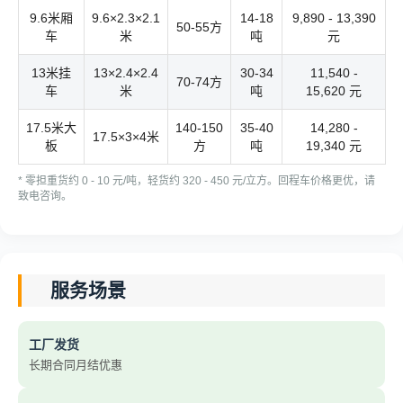
9.6米厢
9.6×2.3×2.1
14-18
9,890 - 13,390
50-55方
车
米
吨
元
13米挂
13×2.4×2.4
30-34
11,540 -
70-74方
车
米
吨
15,620 元
17.5米大
140-150
35-40
14,280 -
17.5×3×4米
板
方
吨
19,340 元
* 零担重货约 0 - 10 元/吨，轻货约 320 - 450 元/立方。回程车价格更优，请
致电咨询。
服务场景
工厂发货
长期合同月结优惠