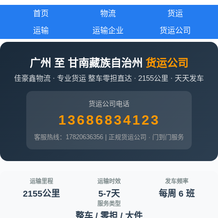
首页
物流
货运
运输
运输企业
货运公司
广州 至 甘南藏族自治州
货运公司
佳豪鑫物流 · 专业货运 整车零担直达 · 2155公里 · 天天发车
货运公司电话
13686834123
客服热线：17820636356 | 正规货运公司 · 门到门服务
运输里程
运输时效
发车频率
2155公里
5-7天
每周 6 班
服务类型
整车 / 零担 / 大件