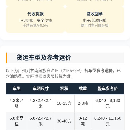
代收货款
签收回单
T+3到账，安全便捷
电子/纸质回单
手续费低至0.5%
便于财务对账存档
货运车型及参考运价
以下为广州到甘南藏族自治州（2155公里）
各车型参考运价
，已
含油路费。实际运费以客服核算为准。
车型
车厢尺寸
容积
载重
整车参考价
4.2米厢
4.2×2.4×2.4
6,040 - 8,180
10-13方
2-8吨
货
米
元
6.8米高
6.8×2.4×2.7
8-12
8,240 - 11,160
30-40方
栏
米
吨
元