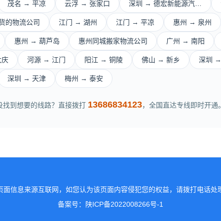
茂名 → 平凉
云浮 → 张家口
深圳 → 德宏新能源汽…
货的物流公司
江门 → 湖州
江门 → 平凉
惠州 → 泉州
惠州 → 葫芦岛
惠州同城搬家物流公司
广州 → 南阳
大庆
河源 → 江门
阳江 → 铜陵
佛山 → 新乡
深圳 →
深圳 → 天津
梅州 → 泰安
13686834123
没找到想要的线路？直接拨打
，全国直达专线即时开通
页面信息来源互联网，如您认为该页面内容侵犯您的权益，请拨打电话处
备案号：陕ICP备2022008266号-1