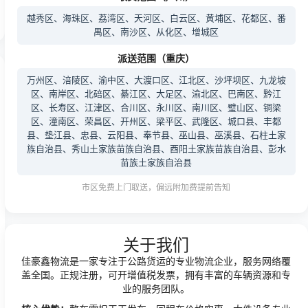
越秀区、海珠区、荔湾区、天河区、白云区、黄埔区、花都区、番
禺区、南沙区、从化区、增城区
派送范围（重庆）
万州区、涪陵区、渝中区、大渡口区、江北区、沙坪坝区、九龙坡
区、南岸区、北碚区、綦江区、大足区、渝北区、巴南区、黔江
区、长寿区、江津区、合川区、永川区、南川区、璧山区、铜梁
区、潼南区、荣昌区、开州区、梁平区、武隆区、城口县、丰都
县、垫江县、忠县、云阳县、奉节县、巫山县、巫溪县、石柱土家
族自治县、秀山土家族苗族自治县、酉阳土家族苗族自治县、彭水
苗族土家族自治县
市区免费上门取送，偏远附加费提前告知
关于我们
佳豪鑫物流是一家专注于公路货运的专业物流企业，服务网络覆
盖全国。正规注册，可开增值税发票，拥有丰富的车辆资源和专
业的服务团队。