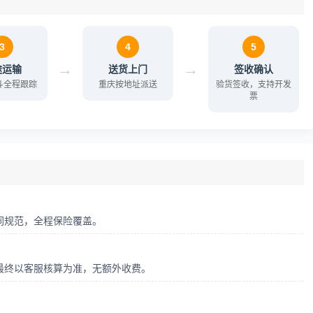
3
4
5
→
→
途运输
送货上门
签收确认
北斗全程跟踪
重庆按地址派送
验货签收，支持开发
票
同规范，全程保险覆盖。
最终以客服核算为准，无额外收费。