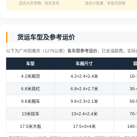
适合大宗货物、包车发货
适合小批量、多批次货物
货运车型及参考运价
以下为广州到重庆（1276公里）
各车型参考运价
，已含油路费。实际
车型
车厢尺寸
4.2米厢货
4.2×2.4×2.4米
10
6.8米高栏
6.8×2.4×2.7米
30
9.6米厢车
9.6×2.3×2.1米
50
13米挂车
13×2.4×2.4米
70
17.5米大板
17.5×3×4米
140