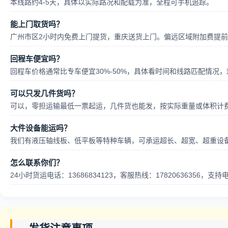
本线路约4-5天，具体以实际路况和配载为准，全程可手机追踪。
能上门取货吗？
广州市区2小时内免费上门提货，重庆送货上门。偏远区域附加费提
回程车便宜吗？
回程车价格通常比专车便宜30%-50%，具体看时间和线路匹配情况
可以只发几件货吗？
可以，零担运输最低一票起运，几件货也能发，按实际重量或体积计
大件设备能运吗？
我们有液压轴线板、低平板等特种车辆，可承运超长、超宽、超重设
怎么联系你们？
24小时货运电话：13686834123，客服热线：17820636356，