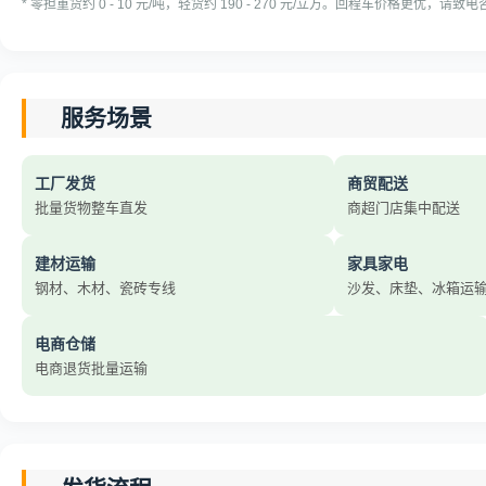
* 零担重货约 0 - 10 元/吨，轻货约 190 - 270 元/立方。回程车价格更优，请致
服务场景
工厂发货
商贸配送
批量货物整车直发
商超门店集中配送
建材运输
家具家电
钢材、木材、瓷砖专线
沙发、床垫、冰箱运
电商仓储
电商退货批量运输