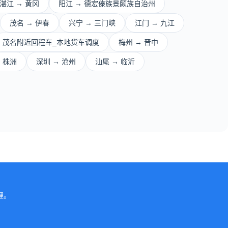
湛江 → 黄冈
阳江 → 德宏傣族景颇族自治州
茂名 → 伊春
兴宁 → 三门峡
江门 → 九江
茂名附近回程车_本地货车调度
梅州 → 晋中
 株洲
深圳 → 沧州
汕尾 → 临沂
。
理。