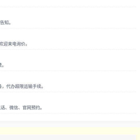
前告知。
，欢迎来电询价。
费。
备，代办超限运输手续。
支持电话、微信、官网预约。