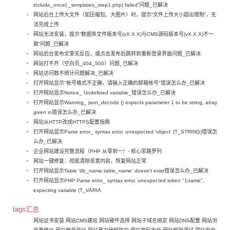
include_once(._templates_step1.php) failed”问题_已解决
网站后台上传大文件（如压缩包、大图片）时，提示“文件上传大小超出限制”，无
法完成上传
网站无法安装，提示“数据库文件版本号(vX.X.X)与CMS源码版本号(vX.X.X)不一
致”问题_已解决
网站后台发布文章无反应，或点击发布后跳转到重新登录界面问题_已解决
网站打不开（空白页_404_500）问题_已解决
网站访问数不统计问题解决_已解决
打开网站显示"帐号格式不正确，请输入正确的邮箱帐号"错误怎么办_已解决
打开网站显示Notice_ Undefined variable_错误怎么办_已解决
打开网站显示Warning_ json_decode () expects parameter 1 to be string, array
given in错误怎么办_已解决
网站从HTTP改成HTTPS配置指南
打开网站显示Parse error_ syntax error, unexpected 'object' (T_STRING)错误怎
么办_已解决
企业网站建设完整流程（PHP 从零到一）- 核心思路罗列
网站一键修复：彻底清除恶意内容，恢复网站正常
打开网站显示Table 'db_name.table_name' doesn't exist错误怎么办_已解决
打开网站显示PHP Parse error_ syntax error, unexpected token "1name",
expecting variable (T_VARIA
tags汇总
网站证书安装
网站CMS建站
网站硬件选择
网站子域名绑定
网站DNS配置
网站浏