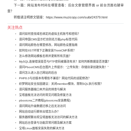
下一篇：
网站发布时间在哪里查看：后台文章管理界面 or 前台页面右键审
查？
转载请注明原文链接：
https://www.muzicopy.com/suibi/24379.html
关注热点
请问如何查找域名绑定的虚拟主机账号和密码？
请问帝国CMS显示栏目别名万能php标签代码
请问网站颜色在哪里修改，网站颜色设置指南
如何在IIS7环境下正确安装ThinkCMF系统？
怎么修改网站模板名称并更新所有页面？
MySQL连接错误是否与FTP密码被篡改有关？如何判断数据是否泄露？
请问PbootCMS后台图片上传提示：“上传失败：存储目录创建失败！”
请问怎么进入自己网站的后台
PHP8.0与旧版本有哪些不兼容？网站代码的适配修改？
织梦网站安全加固建议：关闭member模块、限制SQL执行权限？
请问服务器端口未开启的排查与解决
宝塔面板无法访问的常见问题及修复方法
pbootcms二开教程(pbootcms安装教程)
请问网站升级数据迁移之后无法访问
网站自动运行脚本出错怎么办？
服务器频繁出现宝塔面板无法访问的解决方法
网站后台登录与功能异常问题及解决方案
宝塔Linux面板安装失败的解决方法