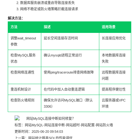
数据库服务崩溃或重启导致连接丢失
网络不稳定或防火墙策略拦截连接请求
解决方法：
方法
描述
适用场景
调整wait_timeout
延长空闲连接存活时间
长连接应用优化
参数
检查MySQL服务
确认mysqld进程正常运行
本地数据库连接
状态
失败
检查网络连通性
使用ping/traceroute排查网络故障
远程数据库连接
问题
重连机制设计
在代码中加入自动重连逻辑
提高程序健壮性
检查防火墙规则
确保允许访问MySQL端口（默认
云服务器或VPC
3306）
环境
标签：
网站MySQL
-
网站连接中断
-
网站超时
-
网站配置
-
网站防火墙
更新时间：2025-06-20 09:54:03
上一篇：
网站统计报表SQL的性能调优